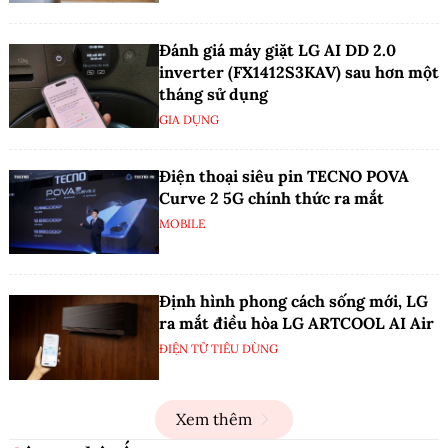
Đánh giá máy giặt LG AI DD 2.0
inverter (FX1412S3KAV) sau hơn một
tháng sử dụng
GIA DỤNG
Điện thoại siêu pin TECNO POVA
Curve 2 5G chính thức ra mắt
MOBILE
Định hình phong cách sống mới, LG
ra mắt điều hòa LG ARTCOOL AI Air
ĐIỆN TỬ TIÊU DÙNG
Xem thêm