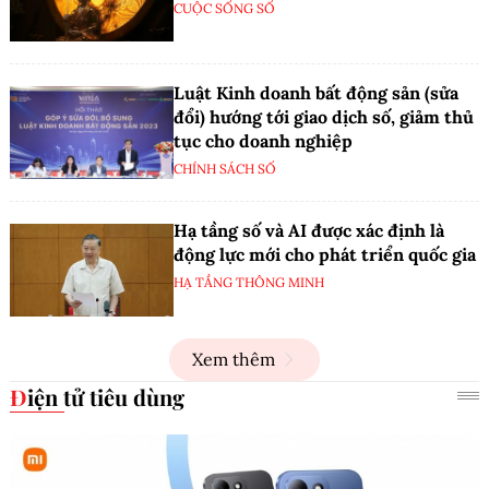
CUỘC SỐNG SỐ
Luật Kinh doanh bất động sản (sửa
đổi) hướng tới giao dịch số, giảm thủ
tục cho doanh nghiệp
CHÍNH SÁCH SỐ
Hạ tầng số và AI được xác định là
động lực mới cho phát triển quốc gia
HẠ TẦNG THÔNG MINH
Xem thêm
Điện tử tiêu dùng