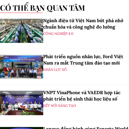
CÓ THỂ BẠN QUAN TÂM
Ngành điện tử Việt Nam bứt phá nhờ
chuẩn hóa và công nghệ đo lường
CÔNG NGHIỆP 4.0
Phát triển nguồn nhân lực, Ford Việt
Nam ra mắt Trung tâm đào tạo mới
NHÂN LỰC SỐ
VNPT VinaPhone và VAEDR hợp tác
phát triển hệ sinh thái học liệu số
KẾT NỐI SÁNG TẠO
Lenovo đồng hành cùng Esports World