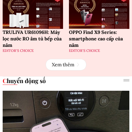
TRULIVA UR61096H: Máy
OPPO Find X9 Series:
lọc nước RO âm tủ bếp của
smartphone cao cấp của
năm
năm
EDITOR'S CHOICE
EDITOR'S CHOICE
Xem thêm
Chuyển động số