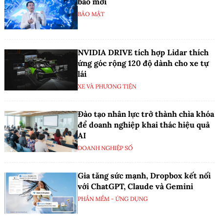
báo mới
BẢO MẬT
NVIDIA DRIVE tích hợp Lidar thích
ứng góc rộng 120 độ dành cho xe tự
lái
XE VÀ PHƯƠNG TIỆN
Đào tạo nhân lực trở thành chìa khóa
để doanh nghiệp khai thác hiệu quả
AI
DOANH NGHIỆP SỐ
Gia tăng sức mạnh, Dropbox kết nối
với ChatGPT, Claude và Gemini
PHẦN MỀM - ỨNG DỤNG