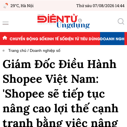
29°C,
Hà Nội
Thứ sáu 07/08/2026 14:44
CHUYỂN ĐỘNG SỐ
KINH TẾ SỐ
ĐIỆN TỬ TIÊU DÙNG
DOANH NGHIỆ
Trang chủ
Doanh nghiệp số
Giám Đốc Điều Hành
Shopee Việt Nam:
'Shopee sẽ tiếp tục
nâng cao lợi thế cạnh
tranh bằng việc nâng