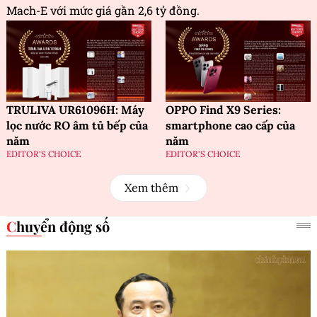
Mach-E với mức giá gần 2,6 tỷ đồng.
TRULIVA UR61096H: Máy
OPPO Find X9 Series:
lọc nước RO âm tủ bếp của
smartphone cao cấp của
năm
năm
EDITOR'S CHOICE
EDITOR'S CHOICE
Xem thêm
Chuyển động số