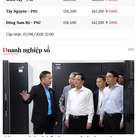
Tây Nguyên - PNJ
138,500
142,200
▼300K
Đông Nam Bộ - PNJ
138,500
142,200
▼300K
Cập nhật: 07/08/2026 22:00
Doanh nghiệp số