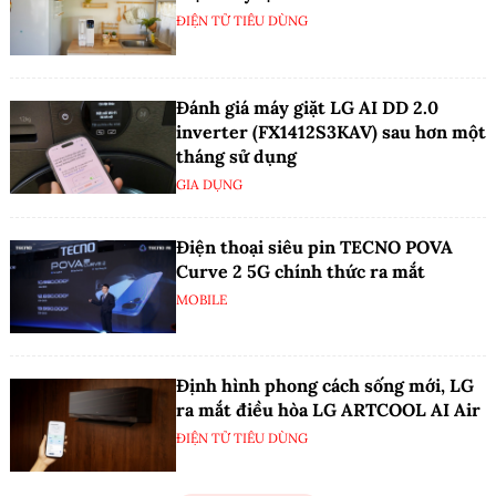
ĐIỆN TỬ TIÊU DÙNG
Đánh giá máy giặt LG AI DD 2.0
inverter (FX1412S3KAV) sau hơn một
tháng sử dụng
GIA DỤNG
Điện thoại siêu pin TECNO POVA
Curve 2 5G chính thức ra mắt
MOBILE
Định hình phong cách sống mới, LG
ra mắt điều hòa LG ARTCOOL AI Air
ĐIỆN TỬ TIÊU DÙNG