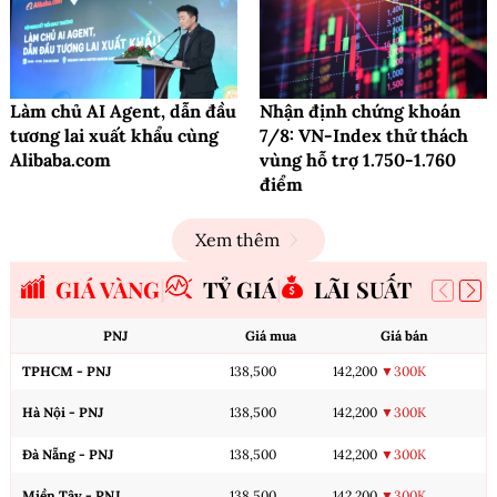
Làm chủ AI Agent, dẫn đầu
Nhận định chứng khoán
tương lai xuất khẩu cùng
7/8: VN-Index thử thách
Alibaba.com
vùng hỗ trợ 1.750-1.760
điểm
Xem thêm
GIÁ VÀNG
TỶ GIÁ
LÃI SUẤT
PNJ
Giá mua
Giá bán
TPHCM - PNJ
138,500
142,200
▼300K
Hà Nội - PNJ
138,500
142,200
▼300K
Đà Nẵng - PNJ
138,500
142,200
▼300K
Miền Tây - PNJ
138,500
142,200
▼300K