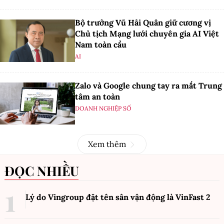
Bộ trưởng Vũ Hải Quân giữ cương vị
Chủ tịch Mạng lưới chuyên gia AI Việt
Nam toàn cầu
AI
Zalo và Google chung tay ra mắt Trung
tâm an toàn
DOANH NGHIỆP SỐ
Xem thêm
ĐỌC NHIỀU
Lý do Vingroup đặt tên sân vận động là VinFast
2