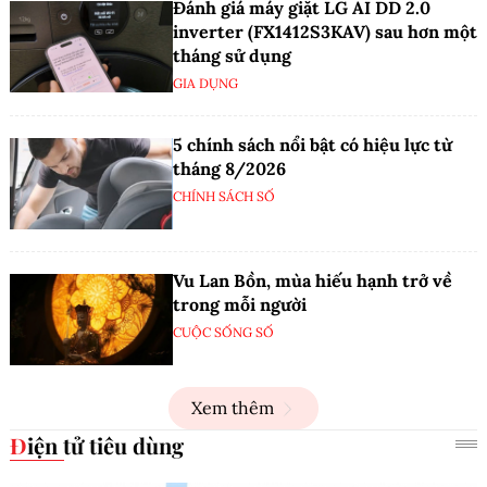
Đánh giá máy giặt LG AI DD 2.0
inverter (FX1412S3KAV) sau hơn một
tháng sử dụng
GIA DỤNG
5 chính sách nổi bật có hiệu lực từ
tháng 8/2026
CHÍNH SÁCH SỐ
Vu Lan Bồn, mùa hiếu hạnh trở về
trong mỗi người
CUỘC SỐNG SỐ
Xem thêm
Điện tử tiêu dùng