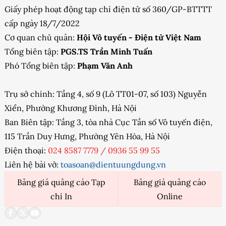
Giấy phép hoạt động tạp chí điện tử số 360/GP-BTTTT
cấp ngày 18/7/2022
Cơ quan chủ quản:
Hội Vô tuyến - Điện tử Việt Nam
Tổng biên tập:
PGS.TS Trần Minh Tuấn
Phó Tổng biên tập:
Phạm Văn Anh
Trụ sở chính: Tầng 4, số 9 (Lô TT01-07, số 103) Nguyễn
Xiển, Phường Khương Đình, Hà Nội
Ban Biên tập: Tầng 3, tòa nhà Cục Tần số Vô tuyến điện,
115 Trần Duy Hưng, Phường Yên Hòa, Hà Nội
Điện thoại:
024 8587 7779
/
0936 55 99 55
Liên hệ bài vở:
toasoan@dientuungdung.vn
Bảng giá quảng cáo Tạp
Bảng giá quảng cáo
chí In
Online