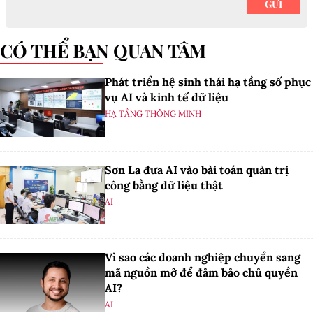
CÓ THỂ BẠN QUAN TÂM
Phát triển hệ sinh thái hạ tầng số phục
vụ AI và kinh tế dữ liệu
HẠ TẦNG THÔNG MINH
Sơn La đưa AI vào bài toán quản trị
công bằng dữ liệu thật
AI
Vì sao các doanh nghiệp chuyển sang
mã nguồn mở để đảm bảo chủ quyền
AI?
AI