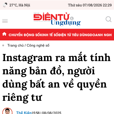
27°C,
Hà Nội
Thứ sáu 07/08/2026 22:29
CHUYỂN ĐỘNG SỐ
KINH TẾ SỐ
ĐIỆN TỬ TIÊU DÙNG
DOANH NGHIỆ
Trang chủ
Công nghệ số
Instagram ra mắt tính
năng bản đồ, người
dùng bất an về quyền
riêng tư
15:58
|
08/08/2025
Thế Kiên