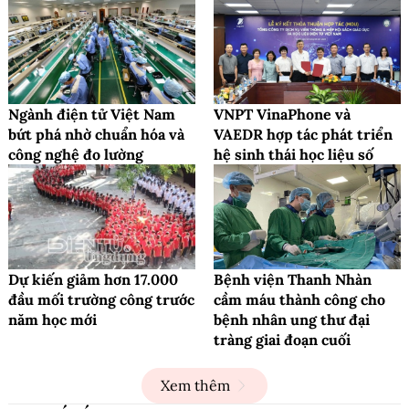
Ngành điện tử Việt Nam
VNPT VinaPhone và
bứt phá nhờ chuẩn hóa và
VAEDR hợp tác phát triển
công nghệ đo lường
hệ sinh thái học liệu số
Dự kiến giảm hơn 17.000
Bệnh viện Thanh Nhàn
đầu mối trường công trước
cầm máu thành công cho
năm học mới
bệnh nhân ung thư đại
tràng giai đoạn cuối
Xem thêm