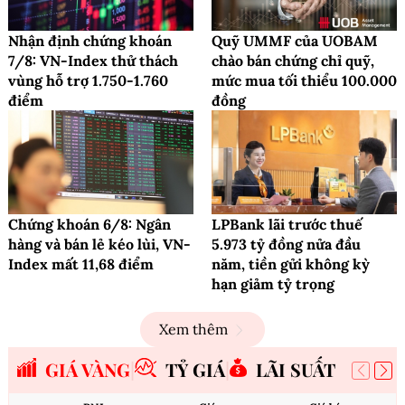
Nhận định chứng khoán
Quỹ UMMF của UOBAM
7/8: VN-Index thử thách
chào bán chứng chỉ quỹ,
vùng hỗ trợ 1.750-1.760
mức mua tối thiểu 100.000
điểm
đồng
Chứng khoán 6/8: Ngân
LPBank lãi trước thuế
hàng và bán lẻ kéo lùi, VN-
5.973 tỷ đồng nửa đầu
Index mất 11,68 điểm
năm, tiền gửi không kỳ
hạn giảm tỷ trọng
Xem thêm
GIÁ VÀNG
TỶ GIÁ
LÃI SUẤT