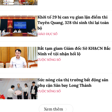
Khởi tố 29 bị can vụ gian lận điểm thi
Tuyên Quang, 328 thí sinh thi lại toàn
bộ
GIÁO DỤC SỐ
Bắt tạm giam Giám đốc Sở KH&CN Bắc
Ninh về tội nhận hối lộ
CUỘC SỐNG SỐ
Sức nóng của thị trường bất động sản
phụ cận Sân bay Long Thành
CUỘC SỐNG SỐ
Xem thêm