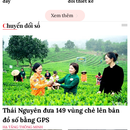
đây
đổi thiết kế
Xem thêm
Chuyển đổi số
Thái Nguyên đưa 149 vùng chè lên bản
đồ số bằng GPS
HẠ TẦNG THÔNG MINH