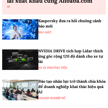
lai xuất khẩu cùng Alibaba.com
AI
Kaspersky đưa ra hồi chuông cảnh
báo mới
BẢO MẬT
NVIDIA DRIVE tích hợp Lidar thích
ứng góc rộng 120 độ dành cho xe tự
lái
XE VÀ PHƯƠNG TIỆN
Đào tạo nhân lực trở thành chìa khóa
để doanh nghiệp khai thác hiệu quả
AI
DOANH NGHIỆP SỐ