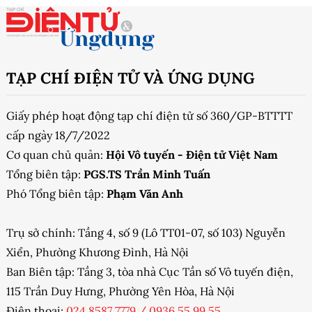
TẠP CHÍ ĐIỆN TỬ VÀ ỨNG DỤNG
Giấy phép hoạt động tạp chí điện tử số 360/GP-BTTTT
cấp ngày 18/7/2022
Cơ quan chủ quản:
Hội Vô tuyến - Điện tử Việt Nam
Tổng biên tập:
PGS.TS Trần Minh Tuấn
Phó Tổng biên tập:
Phạm Văn Anh
Trụ sở chính: Tầng 4, số 9 (Lô TT01-07, số 103) Nguyễn
Xiển, Phường Khương Đình, Hà Nội
Ban Biên tập: Tầng 3, tòa nhà Cục Tần số Vô tuyến điện,
115 Trần Duy Hưng, Phường Yên Hòa, Hà Nội
Điện thoại:
024 8587 7779
/
0936 55 99 55