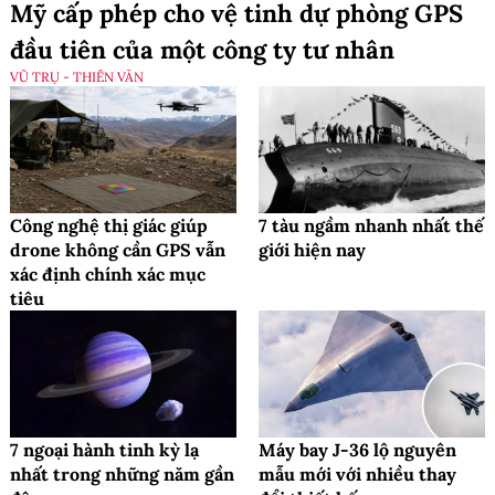
Mỹ cấp phép cho vệ tinh dự phòng GPS
đầu tiên của một công ty tư nhân
VŨ TRỤ - THIÊN VĂN
Công nghệ thị giác giúp
7 tàu ngầm nhanh nhất thế
drone không cần GPS vẫn
giới hiện nay
xác định chính xác mục
tiêu
7 ngoại hành tinh kỳ lạ
Máy bay J-36 lộ nguyên
nhất trong những năm gần
mẫu mới với nhiều thay