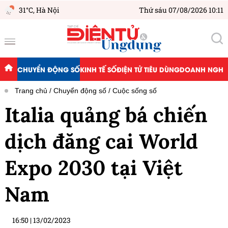
31°C,
Hà Nội
Thứ sáu 07/08/2026 10:11
CHUYỂN ĐỘNG SỐ
KINH TẾ SỐ
ĐIỆN TỬ TIÊU DÙNG
DOANH NGHIỆ
Trang chủ
Chuyển động số
Cuộc sống số
Italia quảng bá chiến
dịch đăng cai World
Expo 2030 tại Việt
Nam
16:50
|
13/02/2023