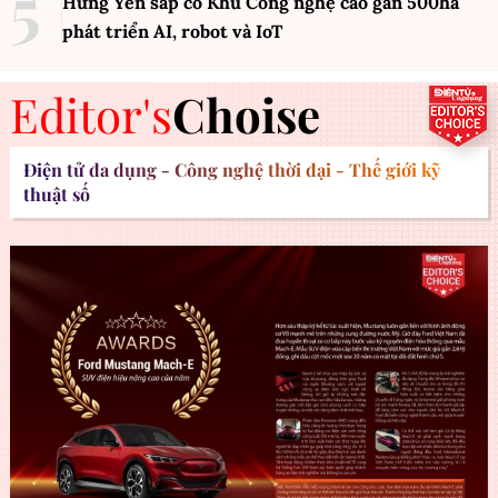
Hưng Yên sắp có Khu Công nghệ cao gần 500ha
phát triển AI, robot và IoT
Editor's
Choise
Điện tử đa dụng - Công nghệ thời đại - Thế giới kỹ
thuật số