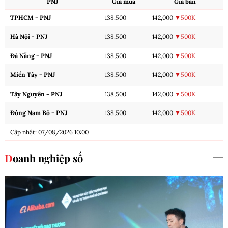
PNJ
Giá mua
Giá bán
TPHCM - PNJ
138,500
142,000
▼500K
Hà Nội - PNJ
138,500
142,000
▼500K
Đà Nẵng - PNJ
138,500
142,000
▼500K
Miền Tây - PNJ
138,500
142,000
▼500K
Tây Nguyên - PNJ
138,500
142,000
▼500K
Đông Nam Bộ - PNJ
138,500
142,000
▼500K
Cập nhật: 07/08/2026 10:00
Doanh nghiệp số