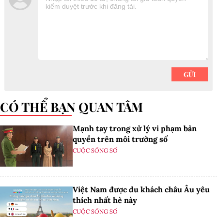
CÓ THỂ BẠN QUAN TÂM
Mạnh tay trong xử lý vi phạm bản
quyền trên môi trường số
CUỘC SỐNG SỐ
Việt Nam được du khách châu Âu yêu
thích nhất hè này
CUỘC SỐNG SỐ