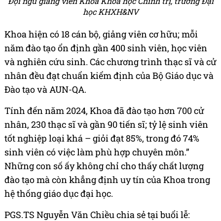
Đội ngũ giảng viên Khoa Khoa học Chính trị, trường Đại
học KHXH&NV
Khoa hiện có 18 cán bộ, giảng viên cơ hữu; mỗi
năm đào tạo ổn định gần 400 sinh viên, học viên
và nghiên cứu sinh. Các chương trình thạc sĩ và cử
nhân đều đạt chuẩn kiểm định của Bộ Giáo dục và
Đào tạo và AUN-QA.
Tính đến năm 2024, Khoa đã đào tạo hơn 700 cử
nhân, 230 thạc sĩ và gần 90 tiến sĩ; tỷ lệ sinh viên
tốt nghiệp loại khá – giỏi đạt 85%, trong đó 74%
sinh viên có việc làm phù hợp chuyên môn.”
Những con số ấy không chỉ cho thấy chất lượng
đào tạo mà còn khẳng định uy tín của Khoa trong
hệ thống giáo dục đại học.
PGS.TS Nguyễn Văn Chiều chia sẻ tại buổi lễ: