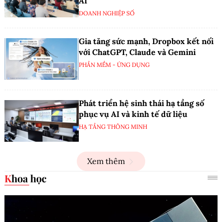
AI
DOANH NGHIỆP SỐ
Gia tăng sức mạnh, Dropbox kết nối
với ChatGPT, Claude và Gemini
PHẦN MỀM - ỨNG DỤNG
Phát triển hệ sinh thái hạ tầng số
phục vụ AI và kinh tế dữ liệu
HẠ TẦNG THÔNG MINH
Xem thêm
Khoa học