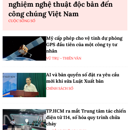
nghiệm nghệ thuật độc bản đến
công chúng Việt Nam
CUỘC SỐNG SỐ
Mỹ cấp phép cho vệ tinh dự phòng
GPS đầu tiên của một công ty tư
nhân
VŨ TRỤ - THIÊN VĂN
AI và bản quyền số đặt ra yêu cầu
mới khi sửa Luật Xuất bản
CHÍNH SÁCH SỐ
TP.HCM ra mắt Trung tâm tác chiến
điện tử 114, số hóa quy trình chữa
cháy