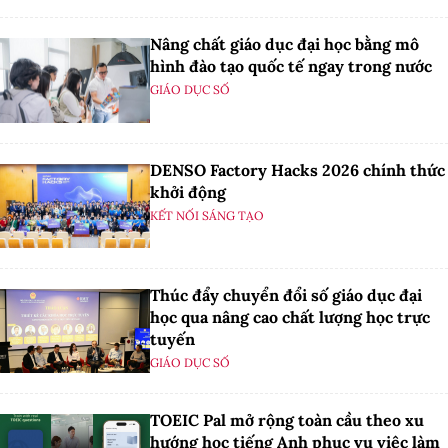
Nâng chất giáo dục đại học bằng mô
hình đào tạo quốc tế ngay trong nước
GIÁO DỤC SỐ
DENSO Factory Hacks 2026 chính thức
khởi động
KẾT NỐI SÁNG TẠO
Thúc đẩy chuyển đổi số giáo dục đại
học qua nâng cao chất lượng học trực
tuyến
GIÁO DỤC SỐ
TOEIC Pal mở rộng toàn cầu theo xu
hướng học tiếng Anh phục vụ việc làm