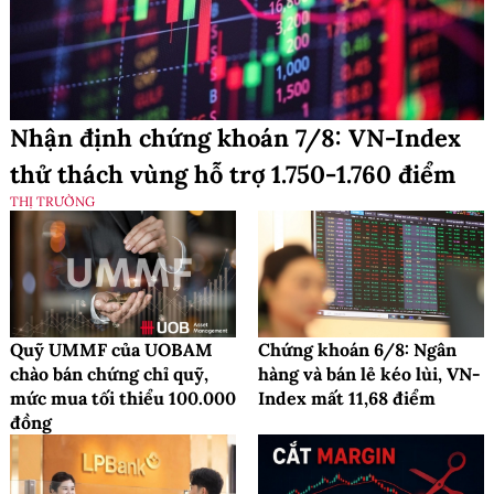
Nhận định chứng khoán 7/8: VN-Index
thử thách vùng hỗ trợ 1.750-1.760 điểm
THỊ TRƯỜNG
Quỹ UMMF của UOBAM
Chứng khoán 6/8: Ngân
chào bán chứng chỉ quỹ,
hàng và bán lẻ kéo lùi, VN-
mức mua tối thiểu 100.000
Index mất 11,68 điểm
đồng