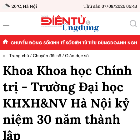
26°C,
Hà Nội
Thứ sáu 07/08/2026 06:43
CHUYỂN ĐỘNG SỐ
KINH TẾ SỐ
ĐIỆN TỬ TIÊU DÙNG
DOANH NGHIỆ
Trang chủ
Chuyển đổi số
Giáo dục số
Khoa Khoa học Chính
trị - Trường Đại học
KHXH&NV Hà Nội kỷ
niệm 30 năm thành
lập