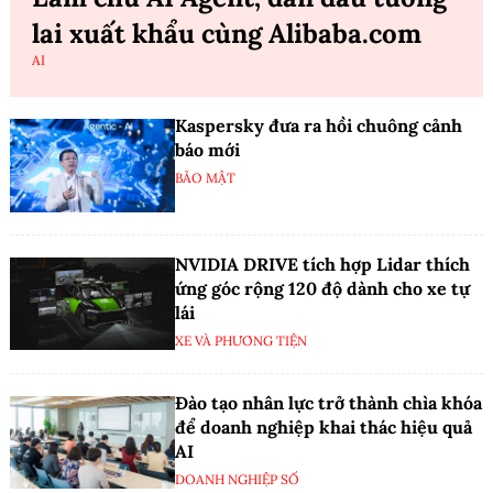
lai xuất khẩu cùng Alibaba.com
AI
Kaspersky đưa ra hồi chuông cảnh
báo mới
BẢO MẬT
NVIDIA DRIVE tích hợp Lidar thích
ứng góc rộng 120 độ dành cho xe tự
lái
XE VÀ PHƯƠNG TIỆN
Đào tạo nhân lực trở thành chìa khóa
để doanh nghiệp khai thác hiệu quả
AI
DOANH NGHIỆP SỐ