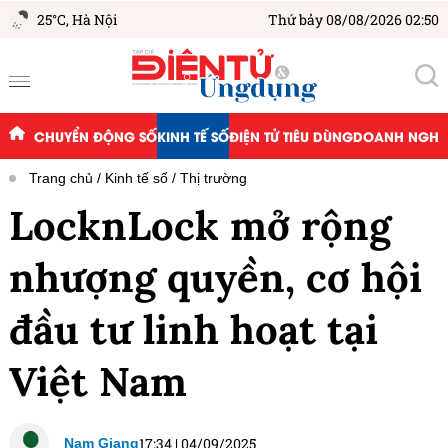
25°C,
Hà Nội
Thứ bảy 08/08/2026 02:50
CHUYỂN ĐỘNG SỐ
KINH TẾ SỐ
ĐIỆN TỬ TIÊU DÙNG
DOANH NGHIỆ
Trang chủ
Kinh tế số
Thị trường
LocknLock mở rộng
nhượng quyền, cơ hội
đầu tư linh hoạt tại
Việt Nam
17:34
|
04/09/2025
Nam Giang