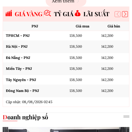
Xem thêm
GIÁ VÀNG
TỶ GIÁ
LÃI SUẤT
PNJ
Giá mua
Giá bán
TPHCM - PNJ
138,500
142,200
Hà Nội - PNJ
138,500
142,200
Đà Nẵng - PNJ
138,500
142,200
Miền Tây - PNJ
138,500
142,200
Tây Nguyên - PNJ
138,500
142,200
Đông Nam Bộ - PNJ
138,500
142,200
Cập nhật: 08/08/2026 02:45
Doanh nghiệp số