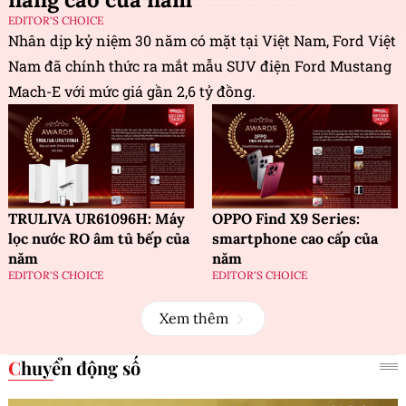
EDITOR'S CHOICE
Nhân dịp kỷ niệm 30 năm có mặt tại Việt Nam, Ford Việt
Nam đã chính thức ra mắt mẫu SUV điện Ford Mustang
Mach-E với mức giá gần 2,6 tỷ đồng.
TRULIVA UR61096H: Máy
OPPO Find X9 Series:
lọc nước RO âm tủ bếp của
smartphone cao cấp của
năm
năm
EDITOR'S CHOICE
EDITOR'S CHOICE
Xem thêm
Chuyển động số