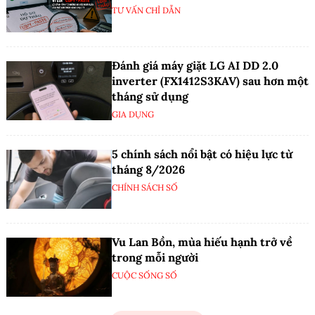
TƯ VẤN CHỈ DẪN
Đánh giá máy giặt LG AI DD 2.0
inverter (FX1412S3KAV) sau hơn một
tháng sử dụng
GIA DỤNG
5 chính sách nổi bật có hiệu lực từ
tháng 8/2026
CHÍNH SÁCH SỐ
Vu Lan Bồn, mùa hiếu hạnh trở về
trong mỗi người
CUỘC SỐNG SỐ