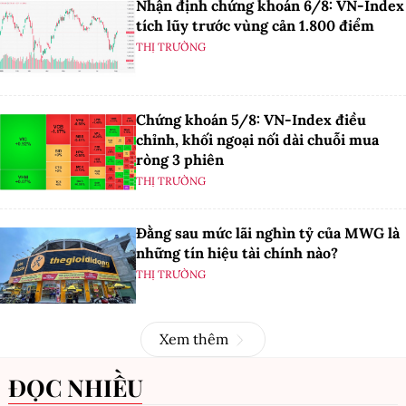
Nhận định chứng khoán 6/8: VN-Index
tích lũy trước vùng cản 1.800 điểm
THỊ TRƯỜNG
Chứng khoán 5/8: VN-Index điều
chỉnh, khối ngoại nối dài chuỗi mua
ròng 3 phiên
THỊ TRƯỜNG
Đằng sau mức lãi nghìn tỷ của MWG là
những tín hiệu tài chính nào?
THỊ TRƯỜNG
Xem thêm
ĐỌC NHIỀU