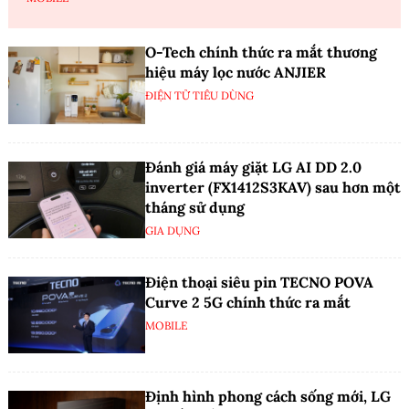
O-Tech chính thức ra mắt thương
hiệu máy lọc nước ANJIER
ĐIỆN TỬ TIÊU DÙNG
Đánh giá máy giặt LG AI DD 2.0
inverter (FX1412S3KAV) sau hơn một
tháng sử dụng
GIA DỤNG
Điện thoại siêu pin TECNO POVA
Curve 2 5G chính thức ra mắt
MOBILE
Định hình phong cách sống mới, LG