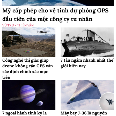
Mỹ cấp phép cho vệ tinh dự phòng GPS
đầu tiên của một công ty tư nhân
VŨ TRỤ - THIÊN VĂN
Công nghệ thị giác giúp
7 tàu ngầm nhanh nhất thế
drone không cần GPS vẫn
giới hiện nay
xác định chính xác mục
tiêu
7 ngoại hành tinh kỳ lạ
Máy bay J-36 lộ nguyên