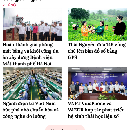
Y TẾ SỐ
Hoàn thành giải phóng
Thái Nguyên đưa 149 vùng
mặt bằng và khởi công dự
chè lên bản đồ số bằng
án xây dựng Bệnh viện
GPS
Mắt thành phố Hà Nội
Ngành điện tử Việt Nam
VNPT VinaPhone và
bứt phá nhờ chuẩn hóa và
VAEDR hợp tác phát triển
công nghệ đo lường
hệ sinh thái học liệu số