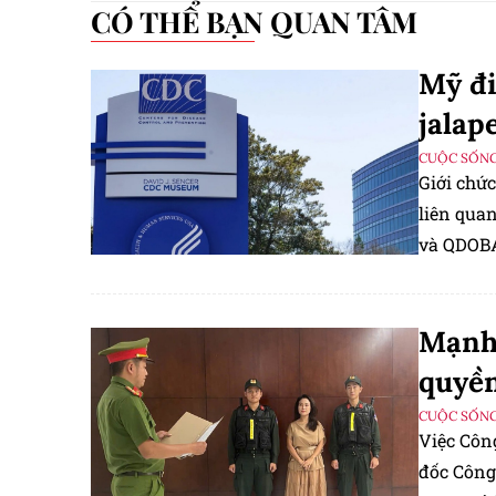
CÓ THỂ BẠN QUAN TÂM
Mỹ đi
jalap
CUỘC SỐNG
Giới chức
liên quan
và QDOBA
nhận thô
Mạnh 
quyền
CUỘC SỐNG
Việc Côn
đốc Công