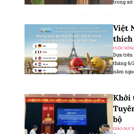
trong xử 
thông đi
Facebook
Việt 
tác giả c
thích
CUỘC SỐNG
Dựa trên 
tháng 6/
năm ngoá
tìm kiếm 
Khởi 
Tuyên
bộ
GIÁO DỤC 