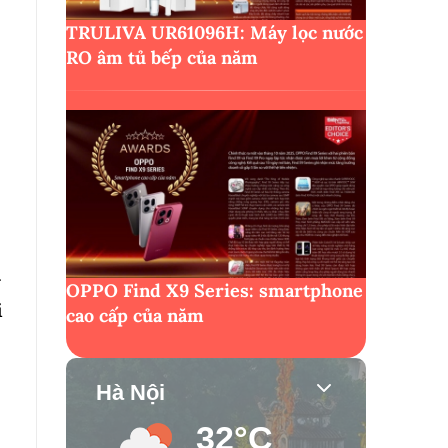
TRULIVA UR61096H: Máy lọc nước
RO âm tủ bếp của năm
g
OPPO Find X9 Series: smartphone
i
cao cấp của năm
Hà Nội
32°C