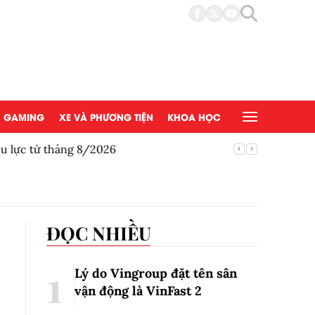
GAMING
XE VÀ PHƯƠNG TIỆN
KHOA HỌC
u lực từ tháng 8/2026
Honda gi
ĐỌC NHIỀU
Lý do Vingroup đặt tên sân
vận động là VinFast
2