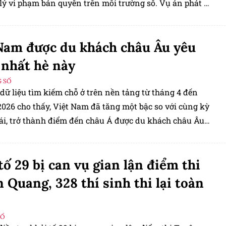
lý vi phạm bản quyền trên môi trường số. Vụ án phát đi
ệp rằng mọi hành vi khai thác tác phẩm trên YouTube,
 hay TikTok để thu lợi đều phải được chủ sở hữu quyền
Nam được du khách châu Âu yêu
ho phép.
 nhất hè này
 SỐ
dữ liệu tìm kiếm chỗ ở trên nền tảng từ tháng 4 đến
2026 cho thấy, Việt Nam đã tăng một bậc so với cùng kỳ
i, trở thành điểm đến châu Á được du khách châu Âu
nhiều thứ tư trong tháng 7 và tháng 8.
tố 29 bị can vụ gian lận điểm thi
 Quang, 328 thí sinh thi lại toàn
SỐ