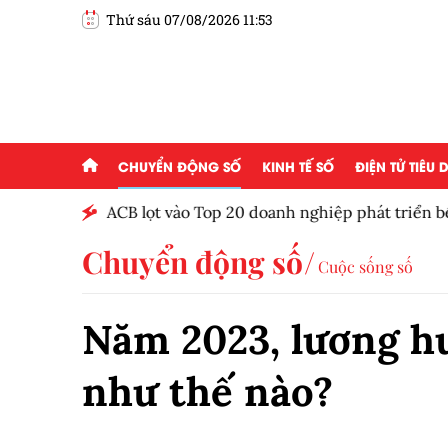
Thứ sáu 07/08/2026 11:53
CHUYỂN ĐỘNG SỐ
KINH TẾ SỐ
ĐIỆN TỬ TIÊU
ột tháng
ACB lọt vào Top 20 doanh nghiệp phát triển b
Chuyển động số
Cuộc sống số
Năm 2023, lương hư
như thế nào?