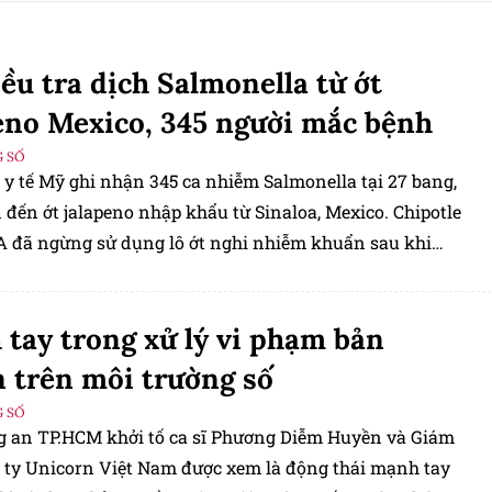
ều tra dịch Salmonella từ ớt
eno Mexico, 345 người mắc bệnh
 SỐ
 y tế Mỹ ghi nhận 345 ca nhiễm Salmonella tại 27 bang,
 đến ớt jalapeno nhập khẩu từ Sinaloa, Mexico. Chipotle
 đã ngừng sử dụng lô ớt nghi nhiễm khuẩn sau khi
ng báo từ cơ quan chức năng.
tay trong xử lý vi phạm bản
 trên môi trường số
 SỐ
g an TP.HCM khởi tố ca sĩ Phương Diễm Huyền và Giám
 ty Unicorn Việt Nam được xem là động thái mạnh tay