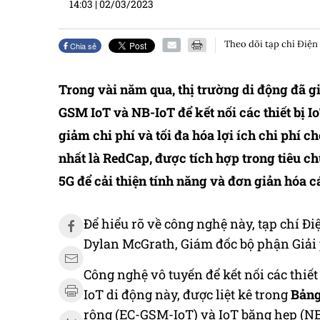
14:03
|
02/03/2023
Theo dõi tạp chí Điện
Chia sẻ
Trong vài năm qua, thị trường di động đã g
GSM IoT và NB-IoT để kết nối các thiết bị I
giảm chi phí và tối đa hóa lợi ích chi phí 
nhất là RedCap, được tích hợp trong tiêu 
5G để cải thiện tính năng và đơn giản hóa các
Để hiểu rõ về công nghệ này, tạp chí Đi
Dylan McGrath, Giám đốc bộ phận Giải 
Công nghệ vô tuyến để kết nối các thiết 
IoT di động này, được liệt kê trong
Bảng
rộng (EC-GSM-IoT) và IoT băng hẹp (NB