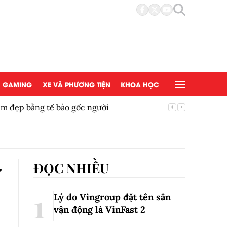
GAMING
XE VÀ PHƯƠNG TIỆN
KHOA HỌC
đẹp bằng tế bào gốc người
Copy/Pas
ỷ
ĐỌC NHIỀU
Lý do Vingroup đặt tên sân
vận động là VinFast
2