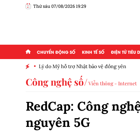
Thứ sáu 07/08/2026 19:29
CHUYỂN ĐỘNG SỐ
KINH TẾ SỐ
ĐIỆN TỬ TIÊU
h toàn
Lý do Mỹ hỗ trợ Nhật bảo vệ đồng yên
Công nghệ số
Viễn thông - Internet
RedCap: Công nghệ
nguyên 5G