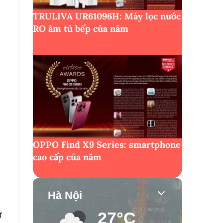
TRULIVA UR61096H: Máy lọc nước
RO âm tủ bếp của năm
OPPO Find X9 Series: smartphone
cao cấp của năm
Hà Nội
ừ
27°C