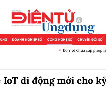
 DÙNG
DOANH NGHIỆP SỐ
CÔNG NGHỆ SỐ
CHUYỂN ĐỔI SỐ
Bộ Y tế chưa cấp phép làm 
 IoT di động mới cho k