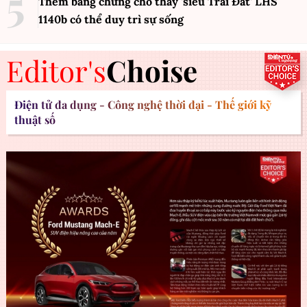
Thêm bằng chứng cho thấy 'siêu Trái Đất' LHS
1140b có thể duy trì sự sống
Editor's
Choise
Điện tử đa dụng - Công nghệ thời đại - Thế giới kỹ
thuật số