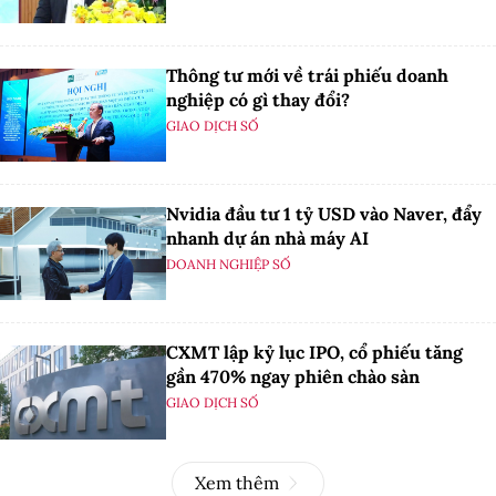
Thông tư mới về trái phiếu doanh
nghiệp có gì thay đổi?
GIAO DỊCH SỐ
Nvidia đầu tư 1 tỷ USD vào Naver, đẩy
nhanh dự án nhà máy AI
DOANH NGHIỆP SỐ
CXMT lập kỷ lục IPO, cổ phiếu tăng
gần 470% ngay phiên chào sàn
GIAO DỊCH SỐ
Xem thêm