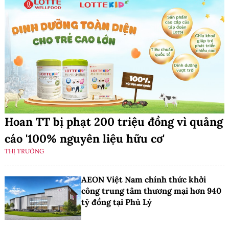
Hoan TT bị phạt 200 triệu đồng vì quảng
cáo '100% nguyên liệu hữu cơ'
THỊ TRƯỜNG
AEON Việt Nam chính thức khởi
công trung tâm thương mại hơn 940
tỷ đồng tại Phủ Lý