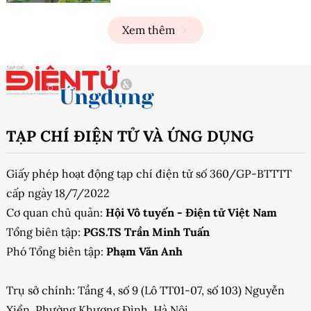
Xem thêm
TẠP CHÍ ĐIỆN TỬ VÀ ỨNG DỤNG
Giấy phép hoạt động tạp chí điện tử số 360/GP-BTTTT
cấp ngày 18/7/2022
Cơ quan chủ quản:
Hội Vô tuyến - Điện tử Việt Nam
Tổng biên tập:
PGS.TS Trần Minh Tuấn
Phó Tổng biên tập:
Phạm Văn Anh
Trụ sở chính: Tầng 4, số 9 (Lô TT01-07, số 103) Nguyễn
Xiển, Phường Khương Đình, Hà Nội