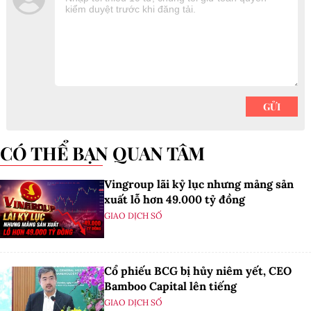
CÓ THỂ BẠN QUAN TÂM
Vingroup lãi kỷ lục nhưng mảng sản
xuất lỗ hơn 49.000 tỷ đồng
GIAO DỊCH SỐ
Cổ phiếu BCG bị hủy niêm yết, CEO
Bamboo Capital lên tiếng
GIAO DỊCH SỐ