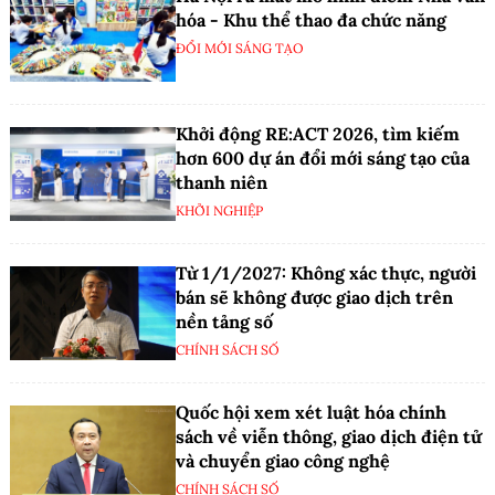
hóa - Khu thể thao đa chức năng
ĐỔI MỚI SÁNG TẠO
Khởi động RE:ACT 2026, tìm kiếm
hơn 600 dự án đổi mới sáng tạo của
thanh niên
KHỞI NGHIỆP
Từ 1/1/2027: Không xác thực, người
bán sẽ không được giao dịch trên
nền tảng số
CHÍNH SÁCH SỐ
Quốc hội xem xét luật hóa chính
sách về viễn thông, giao dịch điện tử
và chuyển giao công nghệ
CHÍNH SÁCH SỐ