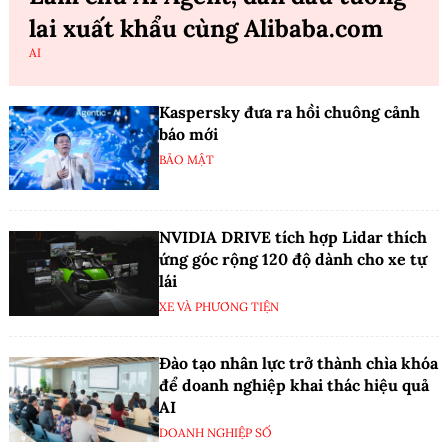
lai xuất khẩu cùng Alibaba.com
AI
Kaspersky đưa ra hồi chuông cảnh
báo mới
BẢO MẬT
NVIDIA DRIVE tích hợp Lidar thích
ứng góc rộng 120 độ dành cho xe tự
lái
XE VÀ PHƯƠNG TIỆN
Đào tạo nhân lực trở thành chìa khóa
để doanh nghiệp khai thác hiệu quả
AI
DOANH NGHIỆP SỐ