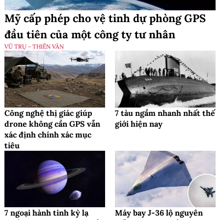
Mỹ cấp phép cho vệ tinh dự phòng GPS
đầu tiên của một công ty tư nhân
VŨ TRỤ - THIÊN VĂN
Công nghệ thị giác giúp
7 tàu ngầm nhanh nhất thế
drone không cần GPS vẫn
giới hiện nay
xác định chính xác mục
tiêu
7 ngoại hành tinh kỳ lạ
Máy bay J-36 lộ nguyên