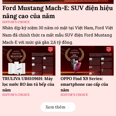
Ford Mustang Mach-E: SUV điện hiệu
năng cao của năm
EDITOR'S CHOICE
Nhân dịp kỷ niệm 30 năm có mặt tại Việt Nam, Ford Việt
Nam đã chính thức ra mắt mẫu SUV điện Ford Mustang
Mach-E với mức giá gần 2,6 tỷ đồng.
TRULIVA UR61096H: Máy
OPPO Find X9 Series:
lọc nước RO âm tủ bếp của
smartphone cao cấp của
năm
năm
EDITOR'S CHOICE
EDITOR'S CHOICE
Xem thêm