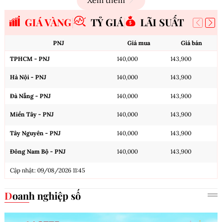
GIÁ VÀNG
TỶ GIÁ
LÃI SUẤT
PNJ
Giá mua
Giá bán
TPHCM - PNJ
140,000
143,900
Hà Nội - PNJ
140,000
143,900
Đà Nẵng - PNJ
140,000
143,900
Miền Tây - PNJ
140,000
143,900
Tây Nguyên - PNJ
140,000
143,900
Đông Nam Bộ - PNJ
140,000
143,900
Cập nhật: 09/08/2026 11:45
Doanh nghiệp số