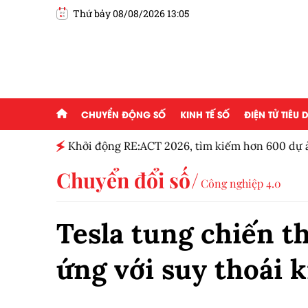
Thứ bảy 08/08/2026 13:05
CHUYỂN ĐỘNG SỐ
KINH TẾ SỐ
ĐIỆN TỬ TIÊU
g ai đam
Khởi động RE:ACT 2026, tìm kiếm hơn 600 dự á
thanh niên
Chuyển đổi số
Công nghiệp 4.0
Tesla tung chiến t
ứng với suy thoái k