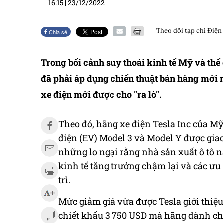
16:15
|
23/12/2022
Theo dõi tạp chí Điện
Chia sẻ
Trong bối cảnh suy thoái kinh tế Mỹ và th
đã phải áp dụng chiến thuật bán hàng mới 
xe điện mới được cho "ra lò".
Theo đó, hãng xe điện Tesla Inc của M
điện (EV) Model 3 và Model Y được giao
những lo ngại rằng nhà sản xuất ô tô 
kinh tế tăng trưởng chậm lại và các ư
trì.
Mức giảm giá vừa được Tesla giới thiệu
chiết khấu 3.750 USD mà hãng dành ch