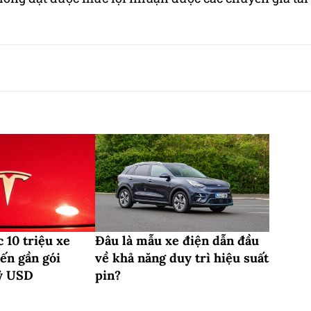
 10 triệu xe
Đâu là mẫu xe điện dẫn đầu
ến gần gói
về khả năng duy trì hiệu suất
tỷ USD
pin?