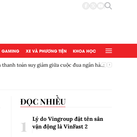
GAMING
XE VÀ PHƯƠNG TIỆN
KHOA HỌC
ền thanh toán suy giảm giữa cuộc đua ngân hàng
Thêm một
h
ĐỌC NHIỀU
Lý do Vingroup đặt tên sân
vận động là VinFast
2