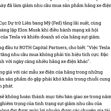
 này đã làm giảm nhu cầu mua sản phẩm hãng xe điệ
Cục Dự trữ Liên bang Mỹ (Fed) tăng lãi suất, cùng
sáng lập Elon Musk khi điều hành mạng xã hội
 của Tesla và khiến doanh số của hãng sụt giảm.
g đầu tư ROTH Capital Partners, cho biết: "Việc Tesla
ăng nhu cầu mua không phải tín hiệu tích cực. Đặc
anh với ngày càng nhiều hãng xe điện khác".
tăng giá với các mẫu xe điện của hãng trong những
bán sản phẩm do gặp phải khó khăn trong chuỗi cung
m phát.
g sẽ không hoàn thành mục tiêu bàn giao xe trong nă
nghiêm trọng của tình trạng sụt giảm nhu cầu của
ông đạt được mức lợi nhuận được các chuyên gia tài