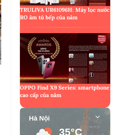
TRULIVA UR61096H: Máy lọc nước
RO âm tủ bếp của năm
OPPO Find X9 Series: smartphone
cao cấp của năm
Hà Nội
35°C