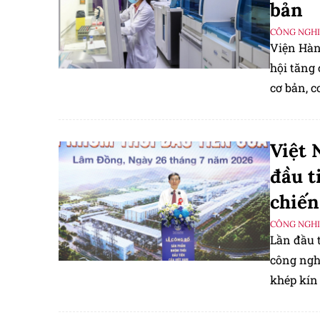
bản
CÔNG NGHIỆ
Viện Hàn
hội tăng
cơ bản, c
chủ các l
công nghệ
Việt 
đầu t
chiến
CÔNG NGHIỆ
Lần đầu 
công ngh
khép kín 
loại. Đâ
nền tảng