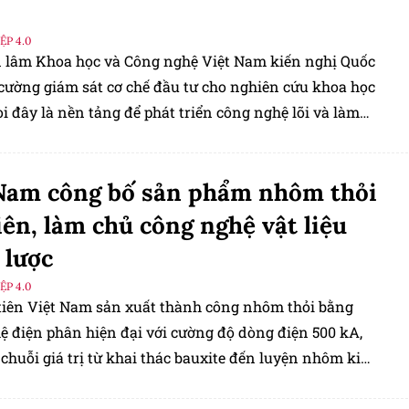
P 4.0
 lâm Khoa học và Công nghệ Việt Nam kiến nghị Quốc
 cường giám sát cơ chế đầu tư cho nghiên cứu khoa học
oi đây là nền tảng để phát triển công nghệ lõi và làm
ĩnh vực chiến lược như trí tuệ nhân tạo (AI), bán dẫn,
 sinh học, vật liệu mới, lượng tử và công nghệ vũ trụ.
Nam công bố sản phẩm nhôm thỏi
iên, làm chủ công nghệ vật liệu
 lược
P 4.0
tiên Việt Nam sản xuất thành công nhôm thỏi bằng
ệ điện phân hiện đại với cường độ dòng điện 500 kA,
chuỗi giá trị từ khai thác bauxite đến luyện nhôm kim
y không chỉ là dấu mốc của ngành luyện kim mà còn tạo
 phát triển các ngành công nghiệp công nghệ cao, thúc