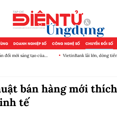
 DÙNG
DOANH NGHIỆP SỐ
CÔNG NGHỆ SỐ
CHUYỂN ĐỔI SỐ
n đổi mới sáng tạo của
VietinBank lãi lớn, dòng ti
số
huật bán hàng mới thíc
inh tế