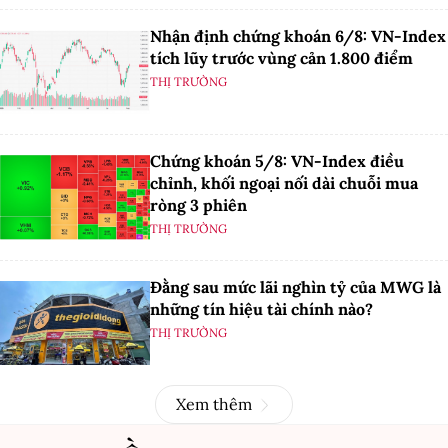
Nhận định chứng khoán 6/8: VN-Index
tích lũy trước vùng cản 1.800 điểm
THỊ TRƯỜNG
Chứng khoán 5/8: VN-Index điều
chỉnh, khối ngoại nối dài chuỗi mua
ròng 3 phiên
THỊ TRƯỜNG
Đằng sau mức lãi nghìn tỷ của MWG là
những tín hiệu tài chính nào?
THỊ TRƯỜNG
Xem thêm