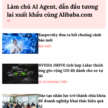
Làm chủ AI Agent, dẫn đầu tương
lai xuất khẩu cùng Alibaba.com
AI
Kaspersky đưa ra hồi chuông cảnh
báo mới
BẢO MẬT
NVIDIA DRIVE tích hợp Lidar thích
ứng góc rộng 120 độ dành cho xe tự
lái
XE VÀ PHƯƠNG TIỆN
Đào tạo nhân lực trở thành chìa khóa
để doanh nghiệp khai thác hiệu quả
AI