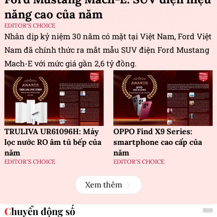
năng cao của năm
EDITOR'S CHOICE
Nhân dịp kỷ niệm 30 năm có mặt tại Việt Nam, Ford Việt
Nam đã chính thức ra mắt mẫu SUV điện Ford Mustang
Mach-E với mức giá gần 2,6 tỷ đồng.
TRULIVA UR61096H: Máy
OPPO Find X9 Series:
lọc nước RO âm tủ bếp của
smartphone cao cấp của
năm
năm
EDITOR'S CHOICE
EDITOR'S CHOICE
Xem thêm
Chuyển động số