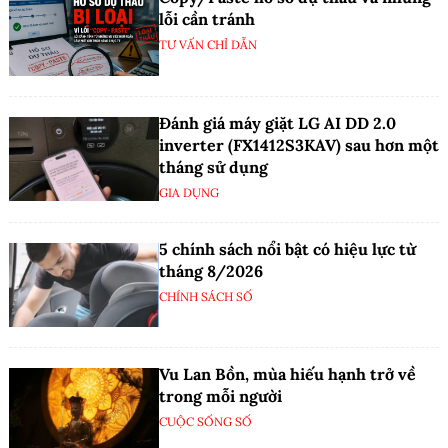
lỗi cần tránh
TƯ VẤN CHỈ DẪN
Đánh giá máy giặt LG AI DD 2.0
inverter (FX1412S3KAV) sau hơn một
tháng sử dụng
GIA DỤNG
5 chính sách nổi bật có hiệu lực từ
tháng 8/2026
CHÍNH SÁCH SỐ
Vu Lan Bồn, mùa hiếu hạnh trở về
trong mỗi người
CUỘC SỐNG SỐ