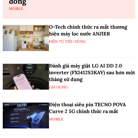
đồng
MOBILE
O-Tech chính thức ra mắt thương
hiệu máy lọc nước ANJIER
ĐIỆN TỬ TIÊU DÙNG
Đánh giá máy giặt LG AI DD 2.0
inverter (FX1412S3KAV) sau hơn một
tháng sử dụng
GIA DỤNG
Điện thoại siêu pin TECNO POVA
Curve 2 5G chính thức ra mắt
MOBILE