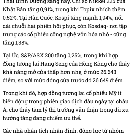
Thái Bình Dương sáng nay. Chỉ số Nikkei 225 của
Nhật Bản tăng 0,91%, trong khi Topix nhích thêm
0,52%. Tại Hàn Quốc, Kospi tăng mạnh 1,94%, nối
dài chuỗi hai phiên hồi phục, còn Kosdaq- nơi tập
trung các cổ phiếu công nghệ vốn hóa nhỏ - cũng
tăng 1,38%.
Tại Úc, S&P/ASX 200 tăng 0,25%, trong khi hợp
đồng tương lai Hang Seng của Hồng Kông cho thấy
khả năng mở cửa thấp hơn nhẹ, ở mức 26.643
điểm, so với mức đóng cửa trước đó 26.649 điểm.
Trong khi đó, hợp đồng tương lai cổ phiếu Mỹ ít
biến động trong phiên giao dịch đầu ngày tại châu
Á, cho thấy tâm lý thị trường vẫn thận trọng dù xu
hướng tăng đang chiếm ưu thế.
Các nhà phân tích nhận định, động lực từ nhóm