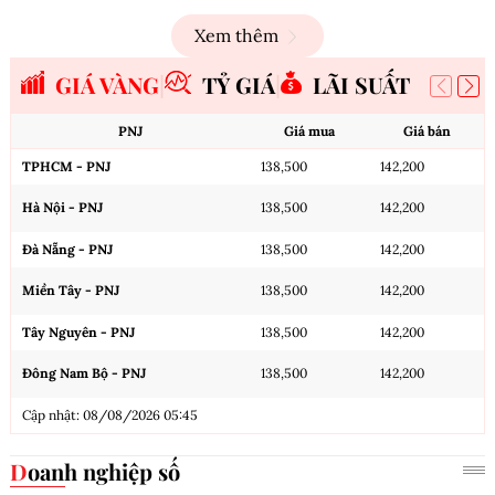
Xem thêm
GIÁ VÀNG
TỶ GIÁ
LÃI SUẤT
PNJ
Giá mua
Giá bán
TPHCM - PNJ
138,500
142,200
Hà Nội - PNJ
138,500
142,200
Đà Nẵng - PNJ
138,500
142,200
Miền Tây - PNJ
138,500
142,200
Tây Nguyên - PNJ
138,500
142,200
Đông Nam Bộ - PNJ
138,500
142,200
Cập nhật: 08/08/2026 05:45
Doanh nghiệp số