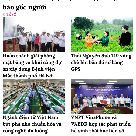
bào gốc người
Y TẾ SỐ
Hoàn thành giải phóng
Thái Nguyên đưa 149 vùng
mặt bằng và khởi công dự
chè lên bản đồ số bằng
án xây dựng Bệnh viện
GPS
Mắt thành phố Hà Nội
Ngành điện tử Việt Nam
VNPT VinaPhone và
bứt phá nhờ chuẩn hóa và
VAEDR hợp tác phát triển
công nghệ đo lường
hệ sinh thái học liệu số