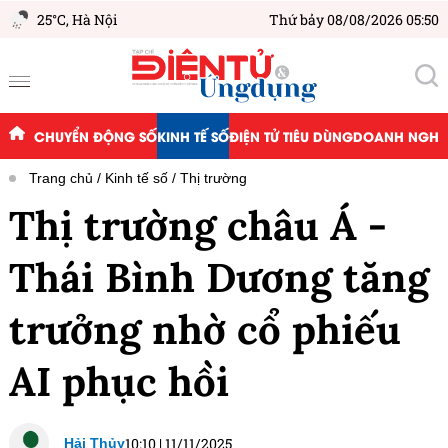
25°C,
Hà Nội
Thứ bảy 08/08/2026 05:50
CHUYỂN ĐỘNG SỐ
KINH TẾ SỐ
ĐIỆN TỬ TIÊU DÙNG
DOANH NGHIỆ
Trang chủ
Kinh tế số
Thị trường
Thị trường châu Á -
Thái Bình Dương tăng
trưởng nhờ cổ phiếu
AI phục hồi
10:10
|
11/11/2025
Hải Thủy