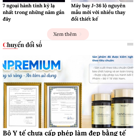
7 ngoại hành tinh kỳ lạ
Máy bay J-36 lộ nguyên
nhất trong những năm gần
mẫu mới với nhiều thay
đây
đổi thiết kế
Xem thêm
Chuyển đổi số
Bộ Y tế chưa cấp phép làm đẹp bằng tế