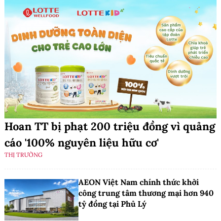
Hoan TT bị phạt 200 triệu đồng vì quảng
cáo '100% nguyên liệu hữu cơ'
THỊ TRƯỜNG
AEON Việt Nam chính thức khởi
công trung tâm thương mại hơn 940
tỷ đồng tại Phủ Lý