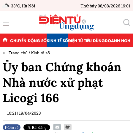
33°C,
Hà Nội
Thứ bảy 08/08/2026 19:01
CHUYỂN ĐỘNG SỐ
KINH TẾ SỐ
ĐIỆN TỬ TIÊU DÙNG
DOANH NGHIỆ
Trang chủ
Kinh tế số
Ủy ban Chứng khoán
Nhà nước xử phạt
Licogi 166
16:21
|
19/04/2023
Chia sẻ