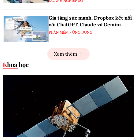
DOANH NGHIỆP SỐ
Gia tăng sức mạnh, Dropbox kết nối
với ChatGPT, Claude và Gemini
PHẦN MỀM - ỨNG DỤNG
Xem thêm
Khoa học