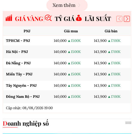
Xem thêm
GIÁ VÀNG
TỶ GIÁ
LÃI SUẤT
PNJ
Giá mua
Giá bán
TPHCM - PNJ
140,000
▲1500K
143,900
▲1700K
Hà Nội - PNJ
140,000
▲1500K
143,900
▲1700K
Đà Nẵng - PNJ
140,000
▲1500K
143,900
▲1700K
Miền Tây - PNJ
140,000
▲1500K
143,900
▲1700K
Tây Nguyên - PNJ
140,000
▲1500K
143,900
▲1700K
Đông Nam Bộ - PNJ
140,000
▲1500K
143,900
▲1700K
Cập nhật: 08/08/2026 19:00
Doanh nghiệp số