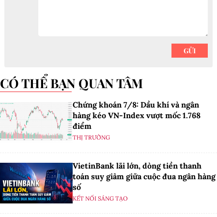
CÓ THỂ BẠN QUAN TÂM
Chứng khoán 7/8: Dầu khí và ngân
hàng kéo VN-Index vượt mốc 1.768
điểm
THỊ TRƯỜNG
VietinBank lãi lớn, dòng tiền thanh
toán suy giảm giữa cuộc đua ngân hàng
số
KẾT NỐI SÁNG TẠO