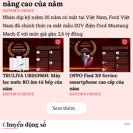
năng cao của năm
EDITOR'S CHOICE
Nhân dịp kỷ niệm 30 năm có mặt tại Việt Nam, Ford Việt
Nam đã chính thức ra mắt mẫu SUV điện Ford Mustang
Mach-E với mức giá gần 2,6 tỷ đồng.
TRULIVA UR61096H: Máy
OPPO Find X9 Series:
lọc nước RO âm tủ bếp của
smartphone cao cấp của
năm
năm
EDITOR'S CHOICE
EDITOR'S CHOICE
Xem thêm
Chuyển động số