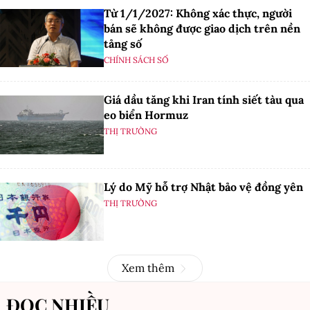
Từ 1/1/2027: Không xác thực, người
bán sẽ không được giao dịch trên nền
tảng số
CHÍNH SÁCH SỐ
Giá dầu tăng khi Iran tính siết tàu qua
eo biển Hormuz
THỊ TRƯỜNG
Lý do Mỹ hỗ trợ Nhật bảo vệ đồng yên
THỊ TRƯỜNG
Xem thêm
ĐỌC NHIỀU