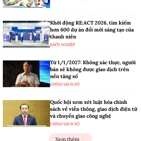
Khởi động RE:ACT 2026, tìm kiếm
hơn 600 dự án đổi mới sáng tạo của
thanh niên
KHỞI NGHIỆP
Từ 1/1/2027: Không xác thực, người
bán sẽ không được giao dịch trên
nền tảng số
CHÍNH SÁCH SỐ
Quốc hội xem xét luật hóa chính
sách về viễn thông, giao dịch điện tử
và chuyển giao công nghệ
CHÍNH SÁCH SỐ
Xem thêm