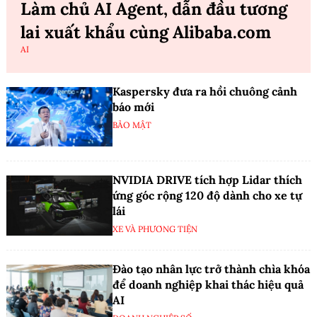
Làm chủ AI Agent, dẫn đầu tương
lai xuất khẩu cùng Alibaba.com
AI
Kaspersky đưa ra hồi chuông cảnh
báo mới
BẢO MẬT
NVIDIA DRIVE tích hợp Lidar thích
ứng góc rộng 120 độ dành cho xe tự
lái
XE VÀ PHƯƠNG TIỆN
Đào tạo nhân lực trở thành chìa khóa
để doanh nghiệp khai thác hiệu quả
AI