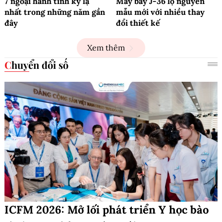
7 ngoại hành tinh kỳ lạ
Máy bay J-36 lộ nguyên
nhất trong những năm gần
mẫu mới với nhiều thay
đây
đổi thiết kế
Xem thêm
Chuyển đổi số
ICFM 2026: Mở lối phát triển Y học bào