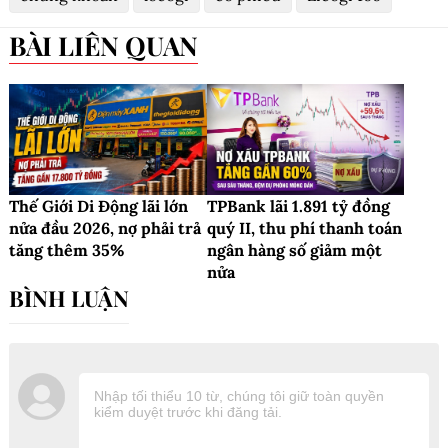
BÀI LIÊN QUAN
Thế Giới Di Động lãi lớn
TPBank lãi 1.891 tỷ đồng
nửa đầu 2026, nợ phải trả
quý II, thu phí thanh toán
tăng thêm 35%
ngân hàng số giảm một
nửa