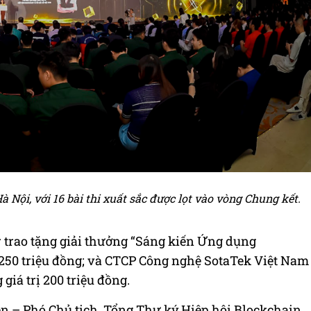
à Nội, với 16 bài thi xuất sắc được lọt vào vòng Chung kết.
 trao tặng giải thưởng “Sáng kiến Ứng dụng
iá 250 triệu đồng; và CTCP Công nghệ SotaTek Việt Nam
giá trị 200 triệu đồng.
n – Phó Chủ tịch, Tổng Thư ký Hiệp hội Blockchain