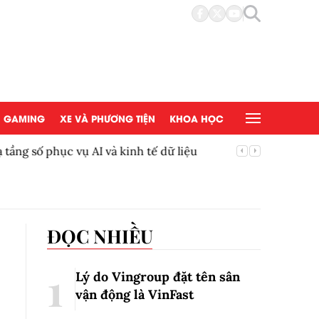
GAMING
XE VÀ PHƯƠNG TIỆN
KHOA HỌC
ầng số phục vụ AI và kinh tế dữ liệu
Bắc Ninh
Trung ư
ĐỌC NHIỀU
Lý do Vingroup đặt tên sân
vận động là VinFast