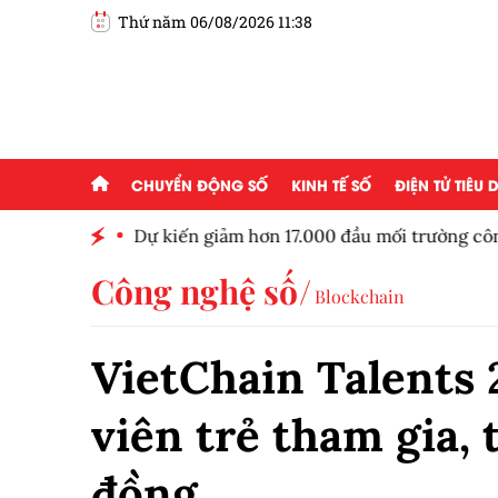
Thứ năm 06/08/2026 11:38
CHUYỂN ĐỘNG SỐ
KINH TẾ SỐ
ĐIỆN TỬ TIÊU
ủa Bảo
Dự kiến giảm hơn 17.000 đầu mối trường công
Công nghệ số
Blockchain
VietChain Talents 2
viên trẻ tham gia, 
đồng