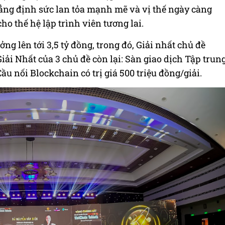
hẳng định sức lan tỏa mạnh mẽ và vị thế ngày càng
cho thế hệ lập trình viên tương lai.
ng lên tới 3,5 tỷ đồng, trong đó, Giải nhất chủ đề
 Giải Nhất của 3 chủ đề còn lại: Sàn giao dịch Tập trun
ầu nối Blockchain có trị giá 500 triệu đồng/giải.