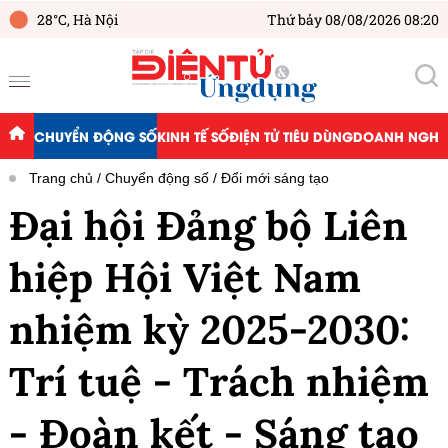
28°C,
Hà Nội
Thứ bảy 08/08/2026 08:20
CHUYỂN ĐỘNG SỐ
KINH TẾ SỐ
ĐIỆN TỬ TIÊU DÙNG
DOANH NGHIỆ
Trang chủ
Chuyển động số
Đổi mới sáng tạo
Đại hội Đảng bộ Liên
hiệp Hội Việt Nam
nhiệm kỳ 2025-2030:
Trí tuệ - Trách nhiệm
- Đoàn kết - Sáng tạo