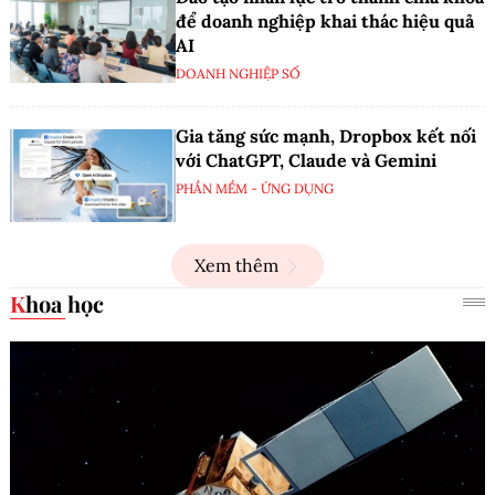
để doanh nghiệp khai thác hiệu quả
AI
DOANH NGHIỆP SỐ
Gia tăng sức mạnh, Dropbox kết nối
với ChatGPT, Claude và Gemini
PHẦN MỀM - ỨNG DỤNG
Xem thêm
Khoa học