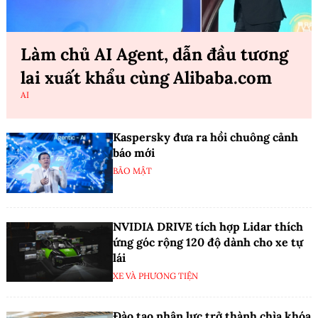
Làm chủ AI Agent, dẫn đầu tương
lai xuất khẩu cùng Alibaba.com
AI
Kaspersky đưa ra hồi chuông cảnh
báo mới
BẢO MẬT
NVIDIA DRIVE tích hợp Lidar thích
ứng góc rộng 120 độ dành cho xe tự
lái
XE VÀ PHƯƠNG TIỆN
Đào tạo nhân lực trở thành chìa khóa