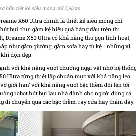
ở hữu tiết kế siêu mỏng chỉ 7,95cm
reame X60 Ultra chính là thiết kế siêu mỏng chỉ
hút bụi chui gầm kệ hiệu quả hàng đầu trên thị
ft, Dreame X60 Ultra có khả năng thu gọn linh hoạt,
 thấp như gầm giường, gầm sofa hay tủ kệ… những vị
 khi dọn dẹp.
ạnh với khả năng vượt chướng ngại vật nhờ hệ thốn
50 Ultra từng thiết lập chuẩn mực với khả năng leo
 vỡ giới hạn’ với khả năng vượt bậc thềm đôi lên tới
 trường robot hút bụi lau nhà dành cho người dùng cá
ng di chuyển qua các bậc thềm, ray cửa hay thảm dày.