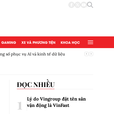
GAMING
XE VÀ PHƯƠNG TIỆN
KHOA HỌC
ầng số phục vụ AI và kinh tế dữ liệu
Bắc Ninh
Trung ư
ĐỌC NHIỀU
Lý do Vingroup đặt tên sân
vận động là VinFast