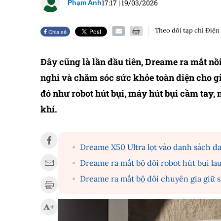
17:17
|
19/03/2026
Phạm Anh
Theo dõi tạp chí Điện
Chia sẻ
Đây cũng là lần đầu tiên, Dreame ra mắt nồ
nghi và chăm sóc sức khỏe toàn diện cho g
đó như robot hút bụi, máy hút bụi cầm tay
khí.
Dreame X50 Ultra lọt vào danh sách d
Dreame ra mắt bộ đôi robot hút bụi la
Dreame ra mắt bộ đôi chuyên gia giữ 