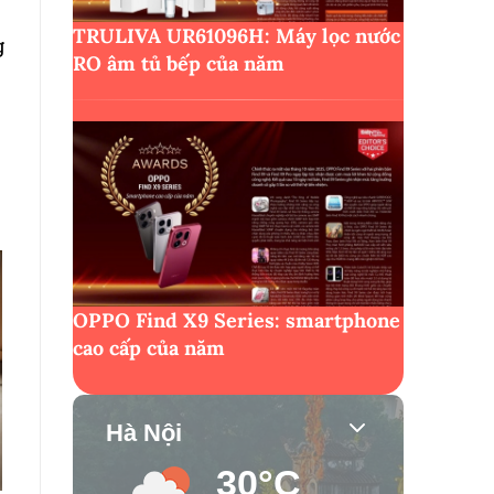
TRULIVA UR61096H: Máy lọc nước
g
RO âm tủ bếp của năm
OPPO Find X9 Series: smartphone
cao cấp của năm
Hà Nội
30°C