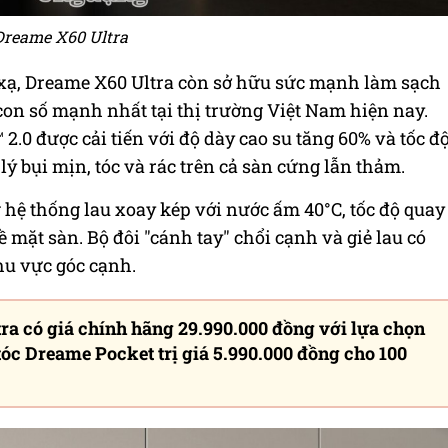
Dreame X60 Ultra
 xạ, Dreame X60 Ultra còn sở hữu sức mạnh làm sạch
 con số mạnh nhất tại thị trường Việt Nam hiện nay.
.0 được cải tiến với độ dày cao su tăng 60% và tốc đ
ý bụi mịn, tóc và rác trên cả sàn cứng lẫn thảm.
 hệ thống lau xoay kép với nước ấm 40°C, tốc độ quay
ề mặt sàn. Bộ đôi "cánh tay" chổi cạnh và giẻ lau có
hu vực góc cạnh.
ra có giá chính hãng 29.990.000 đồng với lựa chọn
óc Dreame Pocket trị giá 5.990.000 đồng cho 100