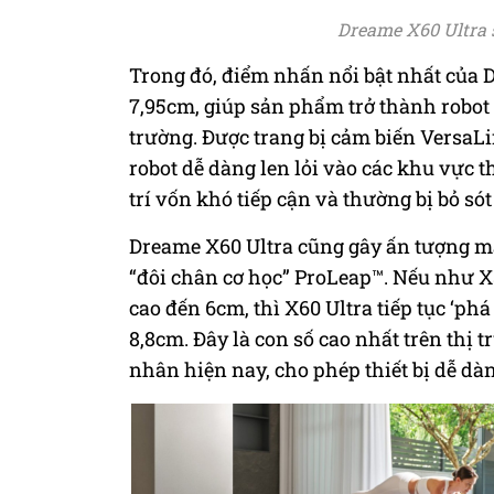
Dreame X60 Ultra s
Trong đó, điểm nhấn nổi bật nhất của D
7,95cm, giúp sản phẩm trở thành robot 
trường. Được trang bị cảm biến VersaLi
robot dễ dàng len lỏi vào các khu vực
trí vốn khó tiếp cận và thường bị bỏ sót
Dreame X60 Ultra cũng gây ấn tượng m
“đôi chân cơ học” ProLeap™. Nếu như X
cao đến 6cm, thì X60 Ultra tiếp tục ‘phá
8,8cm. Đây là con số cao nhất trên thị
nhân hiện nay, cho phép thiết bị dễ dà