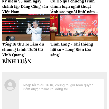
kỷ niệm 95 năm ngày
Cụ Hồ qua chương trình
thành lập Đảng Cộng sản
chính luận nghệ thuật
Việt Nam
'Ánh sao người lính' năm
2024
Tổng Bí thư Tô Lâm dự
'Linh Lang - Khí thiêng
chương trình 'Dưới Cờ
hội tụ - Long Biên tỏa
Vinh Quang'
sáng'