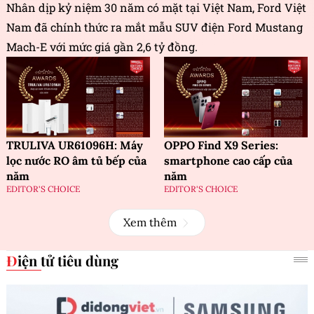
Nhân dịp kỷ niệm 30 năm có mặt tại Việt Nam, Ford Việt
Nam đã chính thức ra mắt mẫu SUV điện Ford Mustang
Mach-E với mức giá gần 2,6 tỷ đồng.
TRULIVA UR61096H: Máy
OPPO Find X9 Series:
lọc nước RO âm tủ bếp của
smartphone cao cấp của
năm
năm
EDITOR'S CHOICE
EDITOR'S CHOICE
Xem thêm
Điện tử tiêu dùng