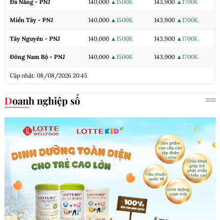
Đà Nẵng - PNJ
140,000
▲1500K
143,900
▲1700K
Miền Tây - PNJ
140,000
▲1500K
143,900
▲1700K
Tây Nguyên - PNJ
140,000
▲1500K
143,900
▲1700K
Đông Nam Bộ - PNJ
140,000
▲1500K
143,900
▲1700K
Cập nhật: 08/08/2026 20:45
Doanh nghiệp số