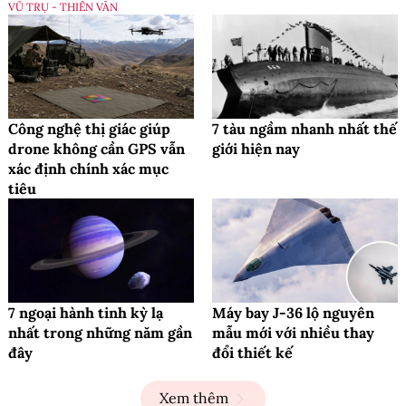
VŨ TRỤ - THIÊN VĂN
Công nghệ thị giác giúp
7 tàu ngầm nhanh nhất thế
drone không cần GPS vẫn
giới hiện nay
xác định chính xác mục
tiêu
7 ngoại hành tinh kỳ lạ
Máy bay J-36 lộ nguyên
nhất trong những năm gần
mẫu mới với nhiều thay
đây
đổi thiết kế
Xem thêm