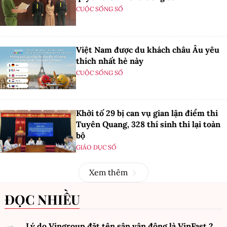
CUỘC SỐNG SỐ
Việt Nam được du khách châu Âu yêu
thích nhất hè này
CUỘC SỐNG SỐ
Khởi tố 29 bị can vụ gian lận điểm thi
Tuyên Quang, 328 thí sinh thi lại toàn
bộ
GIÁO DỤC SỐ
Xem thêm
ĐỌC NHIỀU
Lý do Vingroup đặt tên sân vận động là VinFast
2