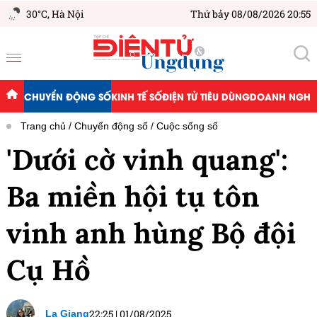
30°C,
Hà Nội
Thứ bảy 08/08/2026 20:55
CHUYỂN ĐỘNG SỐ
KINH TẾ SỐ
ĐIỆN TỬ TIÊU DÙNG
DOANH NGHIỆ
Trang chủ
Chuyển động số
Cuộc sống số
'Dưới cờ vinh quang':
Ba miền hội tụ tôn
vinh anh hùng Bộ đội
Cụ Hồ
22:25
|
01/08/2025
La Giang