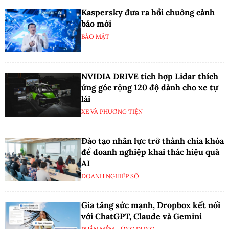
Kaspersky đưa ra hồi chuông cảnh
báo mới
BẢO MẬT
NVIDIA DRIVE tích hợp Lidar thích
ứng góc rộng 120 độ dành cho xe tự
lái
XE VÀ PHƯƠNG TIỆN
Đào tạo nhân lực trở thành chìa khóa
để doanh nghiệp khai thác hiệu quả
AI
DOANH NGHIỆP SỐ
Gia tăng sức mạnh, Dropbox kết nối
với ChatGPT, Claude và Gemini