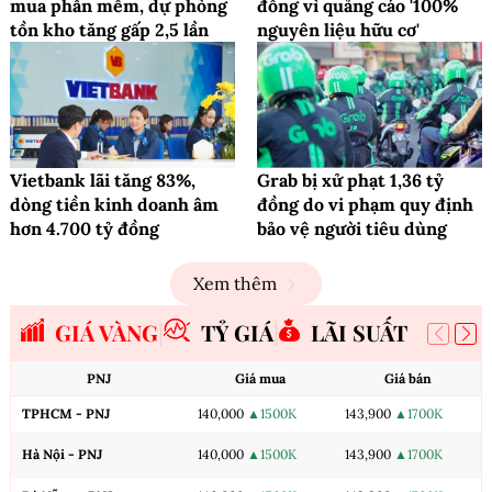
mua phần mềm, dự phòng
đồng vì quảng cáo '100%
tồn kho tăng gấp 2,5 lần
nguyên liệu hữu cơ'
Vietbank lãi tăng 83%,
Grab bị xử phạt 1,36 tỷ
dòng tiền kinh doanh âm
đồng do vi phạm quy định
hơn 4.700 tỷ đồng
bảo vệ người tiêu dùng
Xem thêm
GIÁ VÀNG
TỶ GIÁ
LÃI SUẤT
PNJ
Giá mua
Giá bán
TPHCM - PNJ
140,000
▲1500K
143,900
▲1700K
Hà Nội - PNJ
140,000
▲1500K
143,900
▲1700K