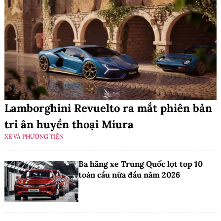
Lamborghini Revuelto ra mắt phiên bản
tri ân huyền thoại Miura
XE VÀ PHƯƠNG TIỆN
Ba hãng xe Trung Quốc lọt top 10
toàn cầu nửa đầu năm 2026