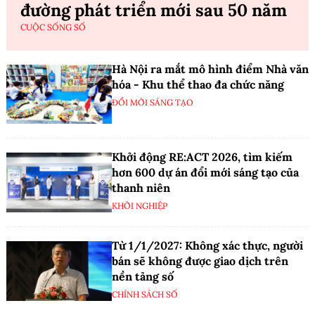
đường phát triển mới sau 50 năm
CUỘC SỐNG SỐ
Hà Nội ra mắt mô hình điểm Nhà văn
hóa - Khu thể thao đa chức năng
ĐỔI MỚI SÁNG TẠO
Khởi động RE:ACT 2026, tìm kiếm
hơn 600 dự án đổi mới sáng tạo của
thanh niên
KHỞI NGHIỆP
Từ 1/1/2027: Không xác thực, người
bán sẽ không được giao dịch trên
nền tảng số
CHÍNH SÁCH SỐ