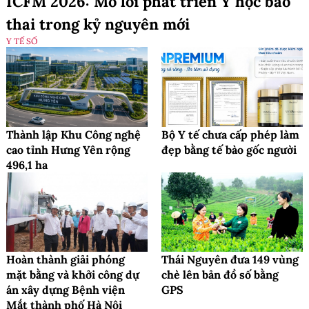
ICFM 2026: Mở lối phát triển Y học bào
thai trong kỷ nguyên mới
Y TẾ SỐ
Thành lập Khu Công nghệ
Bộ Y tế chưa cấp phép làm
cao tỉnh Hưng Yên rộng
đẹp bằng tế bào gốc người
496,1 ha
Hoàn thành giải phóng
Thái Nguyên đưa 149 vùng
mặt bằng và khởi công dự
chè lên bản đồ số bằng
án xây dựng Bệnh viện
GPS
Mắt thành phố Hà Nội