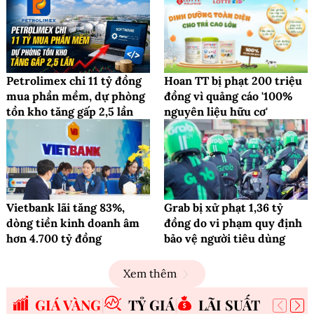
Petrolimex chi 11 tỷ đồng
Hoan TT bị phạt 200 triệu
mua phần mềm, dự phòng
đồng vì quảng cáo '100%
tồn kho tăng gấp 2,5 lần
nguyên liệu hữu cơ'
Vietbank lãi tăng 83%,
Grab bị xử phạt 1,36 tỷ
dòng tiền kinh doanh âm
đồng do vi phạm quy định
hơn 4.700 tỷ đồng
bảo vệ người tiêu dùng
Xem thêm
GIÁ VÀNG
TỶ GIÁ
LÃI SUẤT