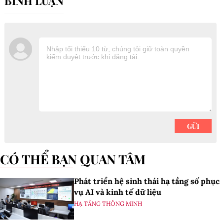
CÓ THỂ BẠN QUAN TÂM
Phát triển hệ sinh thái hạ tầng số phục
vụ AI và kinh tế dữ liệu
HẠ TẦNG THÔNG MINH