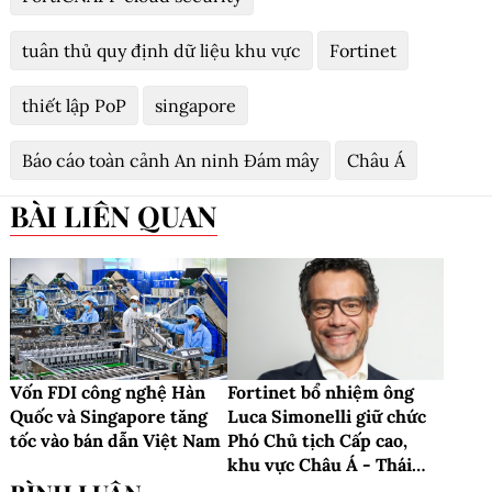
tuân thủ quy định dữ liệu khu vực
Fortinet
thiết lập PoP
singapore
Báo cáo toàn cảnh An ninh Đám mây
Châu Á
BÀI LIÊN QUAN
Vốn FDI công nghệ Hàn
Fortinet bổ nhiệm ông
Quốc và Singapore tăng
Luca Simonelli giữ chức
tốc vào bán dẫn Việt Nam
Phó Chủ tịch Cấp cao,
khu vực Châu Á - Thái
Bình Dương