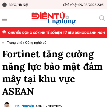
30°C,
Hà Nội
Chủ nhật 09/08/2026 23:51
CHUYỂN ĐỘNG SỐ
KINH TẾ SỐ
ĐIỆN TỬ TIÊU DÙNG
DOANH NGHIỆ
Trang chủ
Công nghệ số
Fortinet tăng cường
năng lực bảo mật đám
mây tại khu vực
ASEAN
14:36
|
12/08/2025
Hải Nguyên