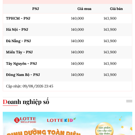
PNJ
Giá mua
Giá bán
TPHCM - PNJ
140,000
143,900
Hà Nội - PNJ
140,000
143,900
Đà Nẵng - PNJ
140,000
143,900
Miền Tây - PNJ
140,000
143,900
Tây Nguyên - PNJ
140,000
143,900
Đông Nam Bộ - PNJ
140,000
143,900
Cập nhật: 09/08/2026 23:45
Doanh nghiệp số