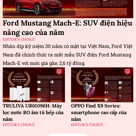
Ford Mustang Mach-E: SUV điện hiệu
năng cao của năm
EDITOR'S CHOICE
Nhân dịp kỷ niệm 30 năm có mặt tại Việt Nam, Ford Việt
Nam đã chính thức ra mắt mẫu SUV điện Ford Mustang
Mach-E với mức giá gần 2,6 tỷ đồng.
TRULIVA UR61096H: Máy
OPPO Find X9 Series:
lọc nước RO âm tủ bếp của
smartphone cao cấp của
năm
năm
EDITOR'S CHOICE
EDITOR'S CHOICE