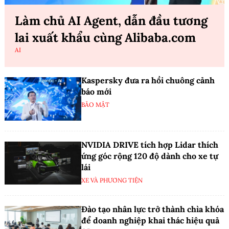
Làm chủ AI Agent, dẫn đầu tương
lai xuất khẩu cùng Alibaba.com
AI
Kaspersky đưa ra hồi chuông cảnh
báo mới
BẢO MẬT
NVIDIA DRIVE tích hợp Lidar thích
ứng góc rộng 120 độ dành cho xe tự
lái
XE VÀ PHƯƠNG TIỆN
Đào tạo nhân lực trở thành chìa khóa
để doanh nghiệp khai thác hiệu quả