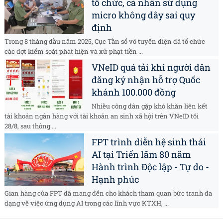
tổ chức, cá nhân sử dụng
micro không dây sai quy
định
Trong 8 tháng đầu năm 2025, Cục Tần số vô tuyến điện đã tổ chức
các đợt kiểm soát phát hiện và xử phạt tiền ...
VNeID quá tải khi người dân
đăng ký nhận hỗ trợ Quốc
khánh 100.000 đồng
Nhiều công dân gặp khó khăn liên kết
tài khoản ngân hàng với tài khoản an sinh xã hội trên VNeID tối
28/8, sau thông ...
FPT trình diễn hệ sinh thái
AI tại Triển lãm 80 năm
Hành trình Độc lập - Tự do -
Hạnh phúc
Gian hàng của FPT đã mang đến cho khách tham quan bức tranh đa
dạng về việc ứng dụng AI trong các lĩnh vực KTXH, ...