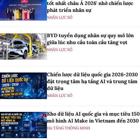
tốt nhất châu Á 2026' nhờ chiến lược
phát triển nhân sự
NHÂN LỰC SỐ
BYD tuyển dụng nhân sự quy mô lớn
giữa lúc nhu cầu toàn cầu tăng vọt
NHÂN LỰC SỐ
Chiến lược dữ liệu quốc gia 2026-2030
đặt trọng tâm hạ tầng AI và trung tâm
dữ liệu
NHÂN LỰC SỐ
Kho dữ liệu AI quốc gia và mục tiêu 150
mô hình AI Make in Vietnam đến 2030
HẠ TẦNG THÔNG MINH