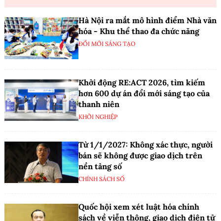
Hà Nội ra mắt mô hình điểm Nhà văn
hóa - Khu thể thao đa chức năng
ĐỔI MỚI SÁNG TẠO
Khởi động RE:ACT 2026, tìm kiếm
hơn 600 dự án đổi mới sáng tạo của
thanh niên
KHỞI NGHIỆP
Từ 1/1/2027: Không xác thực, người
bán sẽ không được giao dịch trên
nền tảng số
CHÍNH SÁCH SỐ
Quốc hội xem xét luật hóa chính
sách về viễn thông, giao dịch điện tử