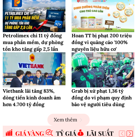
Petrolimex chi 11 tỷ đồng
Hoan TT bị phạt 200 triệu
mua phần mềm, dự phòng
đồng vì quảng cáo '100%
tồn kho tăng gấp 2,5 lần
nguyên liệu hữu cơ'
Vietbank lãi tăng 83%,
Grab bị xử phạt 1,36 tỷ
dòng tiền kinh doanh âm
đồng do vi phạm quy định
hơn 4.700 tỷ đồng
bảo vệ người tiêu dùng
Xem thêm
GIÁ VÀNG
TỶ GIÁ
LÃI SUẤT