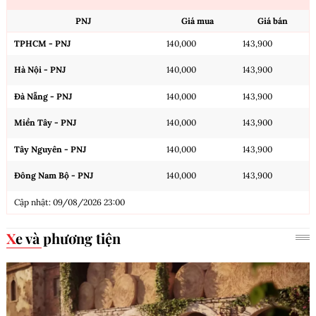
PNJ
Giá mua
Giá bán
TPHCM - PNJ
140,000
143,900
Hà Nội - PNJ
140,000
143,900
Đà Nẵng - PNJ
140,000
143,900
Miền Tây - PNJ
140,000
143,900
Tây Nguyên - PNJ
140,000
143,900
Đông Nam Bộ - PNJ
140,000
143,900
Cập nhật: 09/08/2026 23:00
Xe và phương tiện