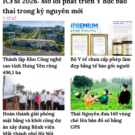
ICFM 2026: Mở lối phát triển Y học bào
thai trong kỷ nguyên mới
Y TẾ SỐ
Thành lập Khu Công nghệ
Bộ Y tế chưa cấp phép làm
cao tỉnh Hưng Yên rộng
đẹp bằng tế bào gốc người
496,1 ha
Hoàn thành giải phóng
Thái Nguyên đưa 149 vùng
mặt bằng và khởi công dự
chè lên bản đồ số bằng
án xây dựng Bệnh viện
GPS
Mắt thành phố Hà Nội