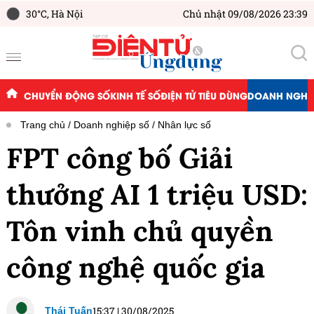
30°C,
Hà Nội
Chủ nhật 09/08/2026 23:39
CHUYỂN ĐỘNG SỐ
KINH TẾ SỐ
ĐIỆN TỬ TIÊU DÙNG
DOANH NGHIỆ
Trang chủ
Doanh nghiệp số
Nhân lực số
FPT công bố Giải
thưởng AI 1 triệu USD:
Tôn vinh chủ quyền
công nghệ quốc gia
15:37
|
30/08/2025
Thái Tuấn