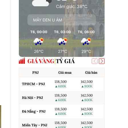
Cảm giác: 38°C
MÂY ĐEN U ÁM
T6, 00:00
T6, 03:00
T6, 06:00
T6, 09:00
T
26°C
27°C
29°C
27°C
GIÁ VÀNG
TỶ GIÁ
PNJ
Giá mua
Giá bán
AJC
138,500
142,500
TPHCM - PNJ
Miếng SJC H
▲600K
▲800K
138,500
142,500
Hà Nội - PNJ
Miếng SJC 
▲600K
▲800K
138,500
142,500
Đà Nẵng - PNJ
Miếng SJC T
▲600K
▲800K
138,500
142,500
N.Tròn, 3A,
Miền Tây - PNJ
▲600K
▲800K
H.Nội