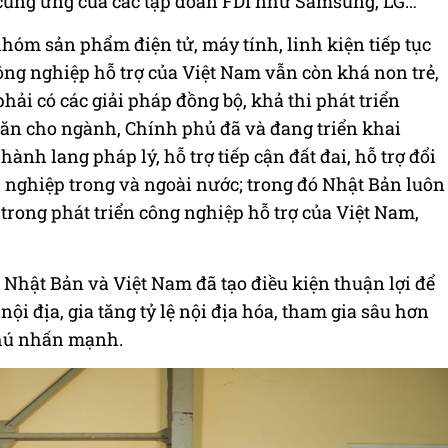
 cung ứng của các tập đoàn FDI như Samsung, LG…
hóm sản phẩm điện tử, máy tính, linh kiện tiếp tục
ông nghiệp hỗ trợ của Việt Nam vẫn còn khá non trẻ,
hải có các giải pháp đồng bộ, khả thi phát triển
n cho ngành, Chính phủ đã và đang triển khai
ành lang pháp lý, hỗ trợ tiếp cận đất đai, hỗ trợ đổi
h nghiệp trong và ngoài nước; trong đó Nhật Bản luôn
 trong phát triển công nghiệp hỗ trợ của Việt Nam,
 Nhật Bản và Việt Nam đã tạo điều kiện thuận lợi để
i địa, gia tăng tỷ lệ nội địa hóa, tham gia sâu hơn
 Phú nhấn mạnh.