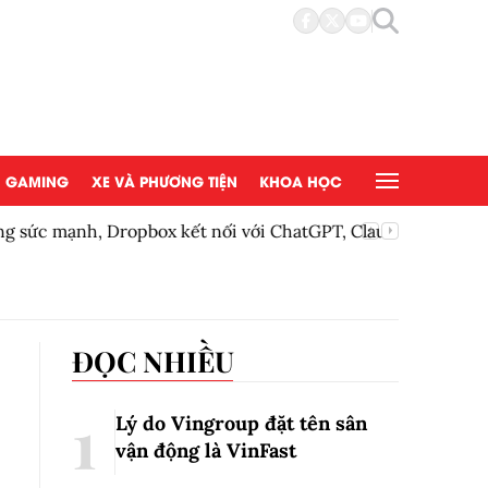
GAMING
XE VÀ PHƯƠNG TIỆN
KHOA HỌC
 kết nối với ChatGPT, Claude và Gemini
Phát tri
ĐỌC NHIỀU
Lý do Vingroup đặt tên sân
vận động là VinFast