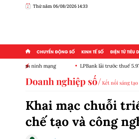
Thứ năm 06/08/2026 14:33
CHUYỂN ĐỘNG SỐ
KINH TẾ SỐ
ĐIỆN TỬ TIÊU
ạng
LPBank lãi trước thuế 5.973 tỷ đồng nửa đầu nă
giảm tỷ trọng
Doanh nghiệp số
Kết nối sáng tạo
Khai mạc chuỗi tri
chế tạo và công ng