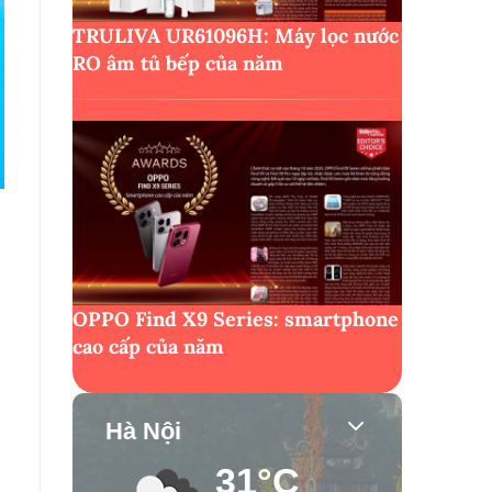
TRULIVA UR61096H: Máy lọc nước
RO âm tủ bếp của năm
OPPO Find X9 Series: smartphone
cao cấp của năm
Hà Nội
31°C