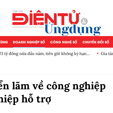
 DÙNG
DOANH NGHIỆP SỐ
CÔNG NGHỆ SỐ
CHUYỂN ĐỔI SỐ
m, tiền gửi không kỳ hạn
Gia tăng sức mạnh, Dropbox
ển lãm về công nghiệp
hiệp hỗ trợ