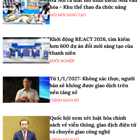
hóa - Khu thể thao đa chức năng
ĐỔI MỚI SÁNG TẠO
Khởi động RE:ACT 2026, tìm kiếm
hơn 600 dự án đổi mới sáng tạo của
thanh niên
KHỞI NGHIỆP
Từ 1/1/2027: Không xác thực, người
bán sẽ không được giao dịch trên
nền tảng số
CHÍNH SÁCH SỐ
Quốc hội xem xét luật hóa chính
sách về viễn thông, giao dịch điện tử
và chuyển giao công nghệ
CHÍNH SÁCH SỐ