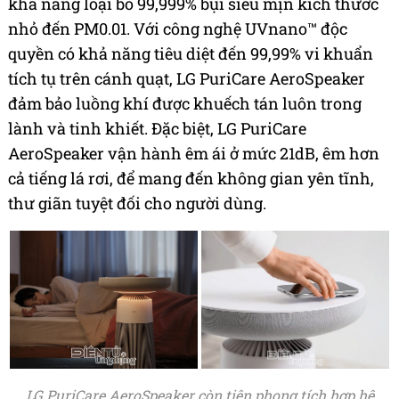
khả năng loại bỏ 99,999% bụi siêu mịn kích thước
nhỏ đến PM0.01. Với công nghệ UVnano™ độc
quyền có khả năng tiêu diệt đến 99,99% vi khuẩn
tích tụ trên cánh quạt, LG PuriCare AeroSpeaker
đảm bảo luồng khí được khuếch tán luôn trong
lành và tinh khiết. Đặc biệt, LG PuriCare
AeroSpeaker vận hành êm ái ở mức 21dB, êm hơn
cả tiếng lá rơi, để mang đến không gian yên tĩnh,
thư giãn tuyệt đối cho người dùng.
LG PuriCare AeroSpeaker còn tiên phong tích hợp hệ