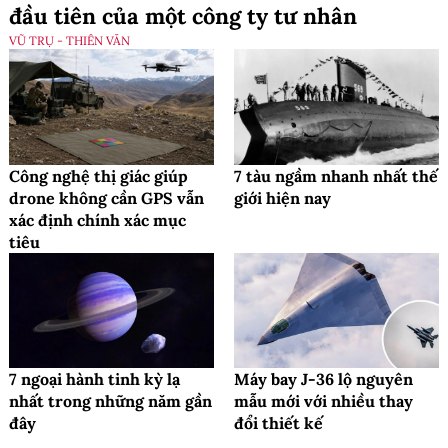
đầu tiên của một công ty tư nhân
VŨ TRỤ - THIÊN VĂN
Công nghệ thị giác giúp
7 tàu ngầm nhanh nhất thế
drone không cần GPS vẫn
giới hiện nay
xác định chính xác mục
tiêu
7 ngoại hành tinh kỳ lạ
Máy bay J-36 lộ nguyên
nhất trong những năm gần
mẫu mới với nhiều thay
đây
đổi thiết kế