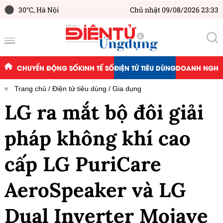
30°C,
Hà Nội
Chủ nhật 09/08/2026 23:33
CHUYỂN ĐỘNG SỐ
KINH TẾ SỐ
ĐIỆN TỬ TIÊU DÙNG
DOANH NGHIỆ
Trang chủ
Điện tử tiêu dùng
Gia dụng
LG ra mắt bộ đôi giải
pháp không khí cao
cấp LG PuriCare
AeroSpeaker và LG
Dual Inverter Mojave