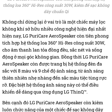
thống loa 360° Hi-Res công suất 30W, kiêm đế sạc không
dây chuẩn Qi
Không chỉ dừng lại ở vai trò là một chiếc máy lọc
không khí sở hữu nhiều công nghệ hiện đại nhất
hiện nay, LG PuriCare AeroSpeaker còn tiên phong
tích hợp hệ thống loa 360° Hi-Res công suất 30W,
cho âm thanh lan tỏa đồng đều, sắc nét và sống
động ở mọi góc không gian. Đồng thời LG PuriCare
AeroSpeaker còn được trang bị hệ thống đèn đa
sắc với 8 màu và 9 chế độ ánh sáng, từ ánh sáng
thiên nhiên nhẹ nhàng đến sắc màu tiệc tùng rực
rỡ. Đặc biệt hệ thống ánh sáng này có thể điều
khiển dễ dàng qua ứng dụng LG ThinQ™.
Bên cạnh đó LG PuriCare AeroSpeaker còn kiêm
luôn chức năng của một chiếc đế sạc không dây