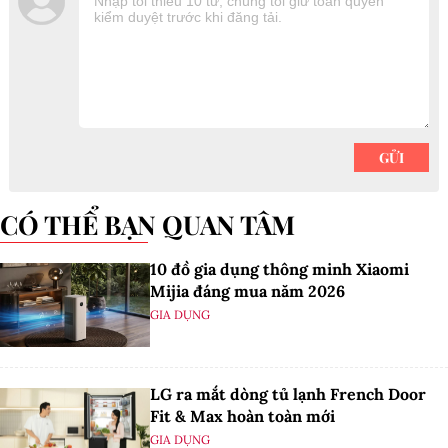
CÓ THỂ BẠN QUAN TÂM
10 đồ gia dụng thông minh Xiaomi
Mijia đáng mua năm 2026
GIA DỤNG
LG ra mắt dòng tủ lạnh French Door
Fit & Max hoàn toàn mới
GIA DỤNG