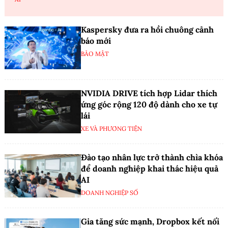
Kaspersky đưa ra hồi chuông cảnh
báo mới
BẢO MẬT
NVIDIA DRIVE tích hợp Lidar thích
ứng góc rộng 120 độ dành cho xe tự
lái
XE VÀ PHƯƠNG TIỆN
Đào tạo nhân lực trở thành chìa khóa
để doanh nghiệp khai thác hiệu quả
AI
DOANH NGHIỆP SỐ
Gia tăng sức mạnh, Dropbox kết nối