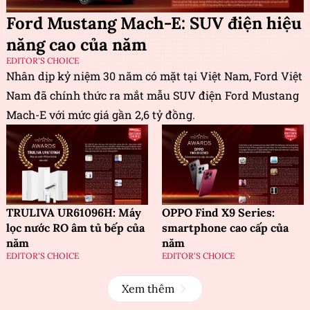
Ford Mustang Mach-E: SUV điện hiệu
năng cao của năm
EDITOR'S CHOICE
Nhân dịp kỷ niệm 30 năm có mặt tại Việt Nam, Ford Việt
Nam đã chính thức ra mắt mẫu SUV điện Ford Mustang
Mach-E với mức giá gần 2,6 tỷ đồng.
TRULIVA UR61096H: Máy
OPPO Find X9 Series:
lọc nước RO âm tủ bếp của
smartphone cao cấp của
năm
năm
EDITOR'S CHOICE
EDITOR'S CHOICE
Xem thêm