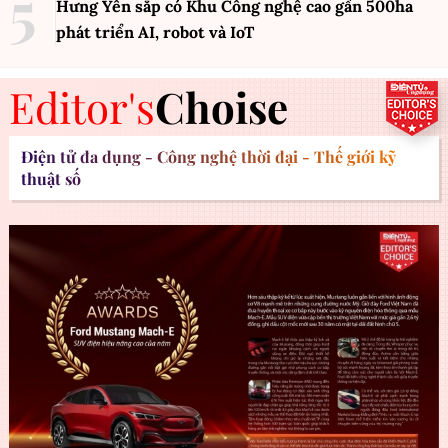
Hưng Yên sắp có Khu Công nghệ cao gần 500ha
phát triển AI, robot và IoT
Editor's
Choise
Điện tử đa dụng - Công nghệ thời đại - Thế giới kỹ
thuật số