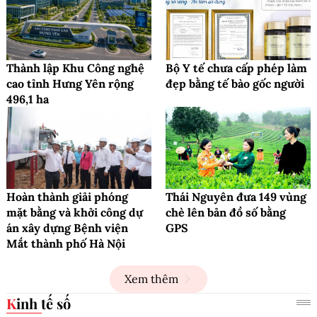
Thành lập Khu Công nghệ
Bộ Y tế chưa cấp phép làm
cao tỉnh Hưng Yên rộng
đẹp bằng tế bào gốc người
496,1 ha
Hoàn thành giải phóng
Thái Nguyên đưa 149 vùng
mặt bằng và khởi công dự
chè lên bản đồ số bằng
án xây dựng Bệnh viện
GPS
Mắt thành phố Hà Nội
Xem thêm
Kinh tế số