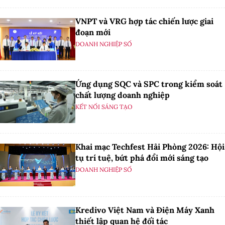
VNPT và VRG hợp tác chiến lược giai
đoạn mới
DOANH NGHIỆP SỐ
Ứng dụng SQC và SPC trong kiểm soát
chất lượng doanh nghiệp
KẾT NỐI SÁNG TẠO
Khai mạc Techfest Hải Phòng 2026: Hội
tụ trí tuệ, bứt phá đổi mới sáng tạo
DOANH NGHIỆP SỐ
Kredivo Việt Nam và Điện Máy Xanh
thiết lập quan hệ đối tác