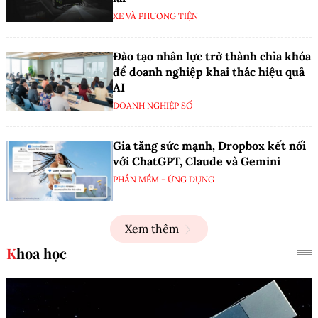
XE VÀ PHƯƠNG TIỆN
Đào tạo nhân lực trở thành chìa khóa
để doanh nghiệp khai thác hiệu quả
AI
DOANH NGHIỆP SỐ
Gia tăng sức mạnh, Dropbox kết nối
với ChatGPT, Claude và Gemini
PHẦN MỀM - ỨNG DỤNG
Xem thêm
Khoa học