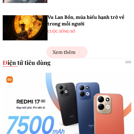
Vu Lan Bồn, mùa hiếu hạnh trở về
trong mỗi người
CUỘC SỐNG SỐ
Xem thêm
Điện tử tiêu dùng