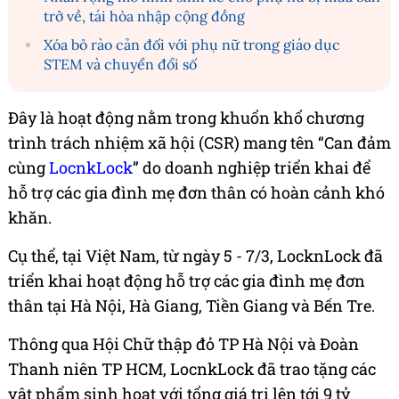
trở về, tái hòa nhập cộng đồng
Xóa bỏ rào cản đối với phụ nữ trong giáo dục
STEM và chuyển đổi số
Đây là hoạt động nằm trong khuổn khổ chương
trình trách nhiệm xã hội (CSR) mang tên “Can đảm
cùng
LocnkLock
” do doanh nghiệp triển khai để
hỗ trợ các gia đình mẹ đơn thân có hoàn cảnh khó
khăn.
Cụ thể, tại Việt Nam, từ ngày 5 - 7/3, LocknLock đã
triển khai hoạt động hỗ trợ các gia đình mẹ đơn
thân tại Hà Nội, Hà Giang, Tiền Giang và Bến Tre.
Thông qua Hội Chữ thập đỏ TP Hà Nội và Đoàn
Thanh niên TP HCM, LocnkLock đã trao tặng các
vật phẩm sinh hoạt với tổng giá trị lên tới 9 tỷ