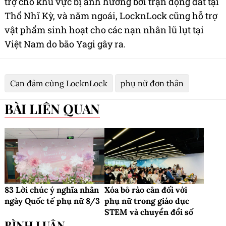
trợ cho khu vực bị ảnh hưởng bởi trận động đất tại
Thổ Nhĩ Kỳ, và năm ngoái, LocknLock cũng hỗ trợ
vật phẩm sinh hoạt cho các nạn nhân lũ lụt tại
Việt Nam do bão Yagi gây ra.
Can đảm cùng LocknLock
phụ nữ đơn thân
BÀI LIÊN QUAN
83 Lời chúc ý nghĩa nhân
Xóa bỏ rào cản đối với
ngày Quốc tế phụ nữ 8/3
phụ nữ trong giáo dục
STEM và chuyển đổi số