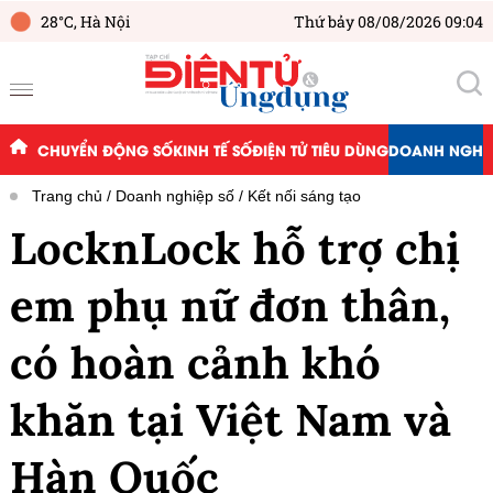
28°C,
Hà Nội
Thứ bảy 08/08/2026 09:04
CHUYỂN ĐỘNG SỐ
KINH TẾ SỐ
ĐIỆN TỬ TIÊU DÙNG
DOANH NGHIỆ
Trang chủ
Doanh nghiệp số
Kết nối sáng tạo
LocknLock hỗ trợ chị
em phụ nữ đơn thân,
có hoàn cảnh khó
khăn tại Việt Nam và
Hàn Quốc