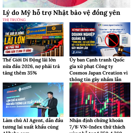
Lý do Mỹ hỗ trợ Nhật bảo vệ đồng yên
THỊ TRƯỜNG
Thế Giới Di Động lãi lớn
Ủy ban Cạnh tranh Quốc
nửa đầu 2026, nợ phải trả
gia xử phạt Công ty
tăng thêm 35%
Cosmos Japan Creation vì
thông tin gây nhầm lẫn
Làm chủ AI Agent, dẫn đầu
Nhận định chứng khoán
tương lai xuất khẩu cùng
7/8: VN-Index thử thách