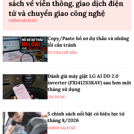
sách về viễn thông, giao dịch điện
tử và chuyển giao công nghệ
CHÍNH SÁCH SỐ
Copy/Paste hồ sơ dự thầu và những
lỗi cần tránh
TƯ VẤN CHỈ DẪN
Đánh giá máy giặt LG AI DD 2.0
inverter (FX1412S3KAV) sau hơn một
tháng sử dụng
GIA DỤNG
5 chính sách nổi bật có hiệu lực từ
tháng 8/2026
CHÍNH SÁCH SỐ