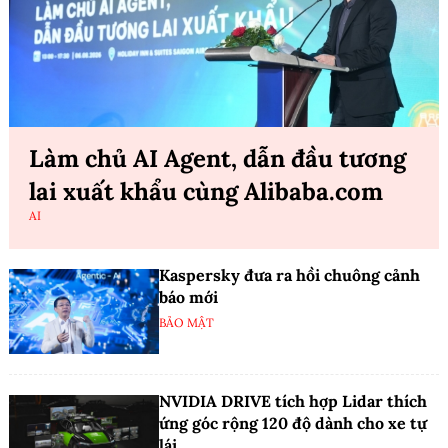
Làm chủ AI Agent, dẫn đầu tương
lai xuất khẩu cùng Alibaba.com
AI
Kaspersky đưa ra hồi chuông cảnh
báo mới
BẢO MẬT
NVIDIA DRIVE tích hợp Lidar thích
ứng góc rộng 120 độ dành cho xe tự
lái