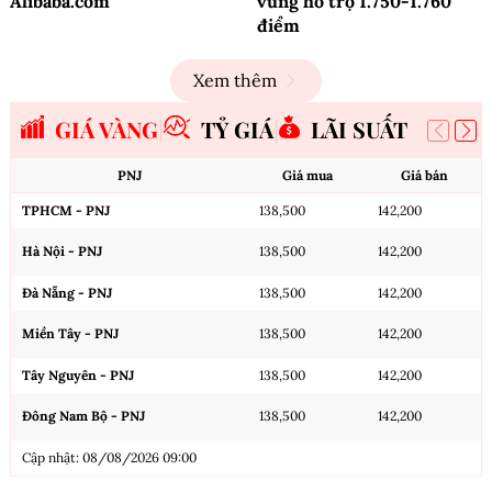
Alibaba.com
vùng hỗ trợ 1.750-1.760
điểm
Xem thêm
GIÁ VÀNG
TỶ GIÁ
LÃI SUẤT
PNJ
Giá mua
Giá bán
TPHCM - PNJ
138,500
142,200
Hà Nội - PNJ
138,500
142,200
Đà Nẵng - PNJ
138,500
142,200
Miền Tây - PNJ
138,500
142,200
Tây Nguyên - PNJ
138,500
142,200
Đông Nam Bộ - PNJ
138,500
142,200
Cập nhật: 08/08/2026 09:00