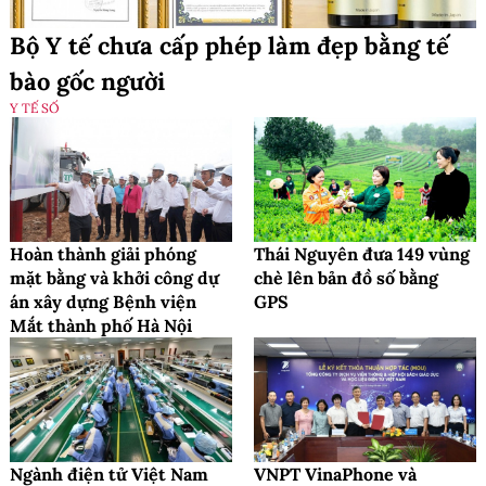
Bộ Y tế chưa cấp phép làm đẹp bằng tế
bào gốc người
Y TẾ SỐ
Hoàn thành giải phóng
Thái Nguyên đưa 149 vùng
mặt bằng và khởi công dự
chè lên bản đồ số bằng
án xây dựng Bệnh viện
GPS
Mắt thành phố Hà Nội
Ngành điện tử Việt Nam
VNPT VinaPhone và