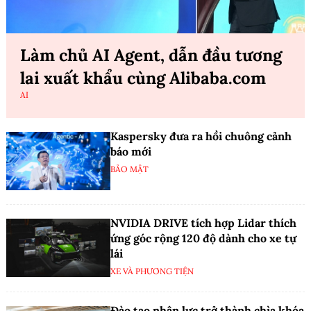
Làm chủ AI Agent, dẫn đầu tương
lai xuất khẩu cùng Alibaba.com
AI
Kaspersky đưa ra hồi chuông cảnh
báo mới
BẢO MẬT
NVIDIA DRIVE tích hợp Lidar thích
ứng góc rộng 120 độ dành cho xe tự
lái
XE VÀ PHƯƠNG TIỆN
Đào tạo nhân lực trở thành chìa khóa