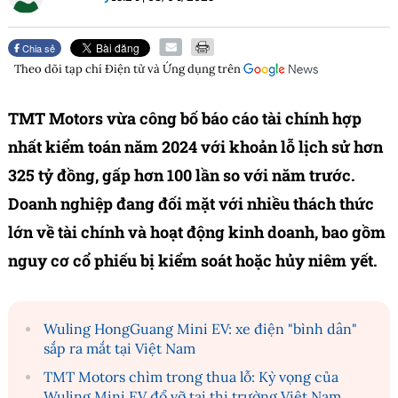
Chia sẻ
Theo dõi tạp chí
Điện tử và Ứng dụng
trên
TMT Motors vừa công bố báo cáo tài chính hợp
nhất kiểm toán năm 2024 với khoản lỗ lịch sử hơn
325 tỷ đồng, gấp hơn 100 lần so với năm trước.
Doanh nghiệp đang đối mặt với nhiều thách thức
lớn về tài chính và hoạt động kinh doanh, bao gồm
nguy cơ cổ phiếu bị kiểm soát hoặc hủy niêm yết.
Wuling HongGuang Mini EV: xe điện "bình dân"
sắp ra mắt tại Việt Nam
TMT Motors chìm trong thua lỗ: Kỳ vọng của
Wuling Mini EV đổ vỡ tại thị trường Việt Nam