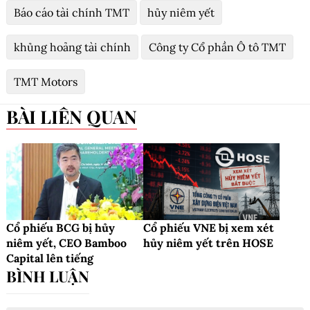
Báo cáo tài chính TMT
hủy niêm yết
khủng hoảng tài chính
Công ty Cổ phần Ô tô TMT
TMT Motors
BÀI LIÊN QUAN
Cổ phiếu BCG bị hủy
Cổ phiếu VNE bị xem xét
niêm yết, CEO Bamboo
hủy niêm yết trên HOSE
Capital lên tiếng