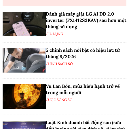
Đánh giá máy giặt LG AI DD 2.0
inverter (FX1412S3KAV) sau hơn một
tháng sử dụng
GIA DỤNG
5 chính sách nổi bật có hiệu lực từ
tháng 8/2026
CHÍNH SÁCH SỐ
Vu Lan Bồn, mùa hiếu hạnh trở về
trong mỗi người
CUỘC SỐNG SỐ
Luật Kinh doanh bất động sản (sửa
đổi) hướng tới giao dịch số, giảm thủ