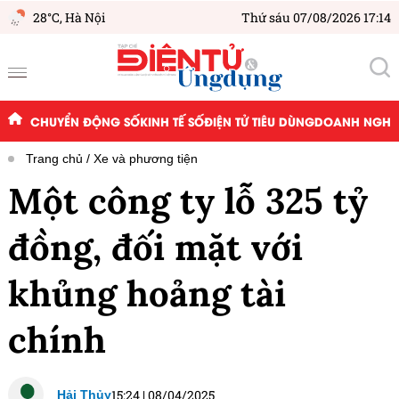
28°C,
Hà Nội
Thứ sáu 07/08/2026 17:14
CHUYỂN ĐỘNG SỐ
KINH TẾ SỐ
ĐIỆN TỬ TIÊU DÙNG
DOANH NGHIỆ
Trang chủ
Xe và phương tiện
Một công ty lỗ 325 tỷ
đồng, đối mặt với
khủng hoảng tài
chính
15:24
|
08/04/2025
Hải Thủy