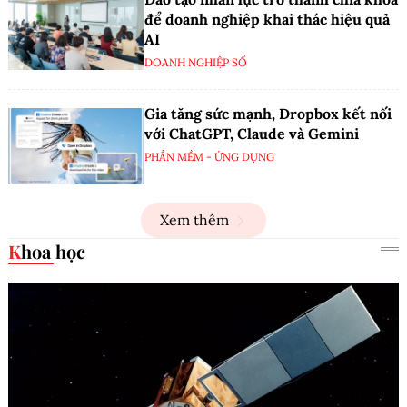
để doanh nghiệp khai thác hiệu quả
AI
DOANH NGHIỆP SỐ
Gia tăng sức mạnh, Dropbox kết nối
với ChatGPT, Claude và Gemini
PHẦN MỀM - ỨNG DỤNG
Xem thêm
Khoa học