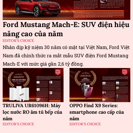
Ford Mustang Mach-E: SUV điện hiệu
năng cao của năm
EDITOR'S CHOICE
Nhân dịp kỷ niệm 30 năm có mặt tại Việt Nam, Ford Việt
Nam đã chính thức ra mắt mẫu SUV điện Ford Mustang
Mach-E với mức giá gần 2,6 tỷ đồng.
TRULIVA UR61096H: Máy
OPPO Find X9 Series:
lọc nước RO âm tủ bếp của
smartphone cao cấp của
năm
năm
EDITOR'S CHOICE
EDITOR'S CHOICE