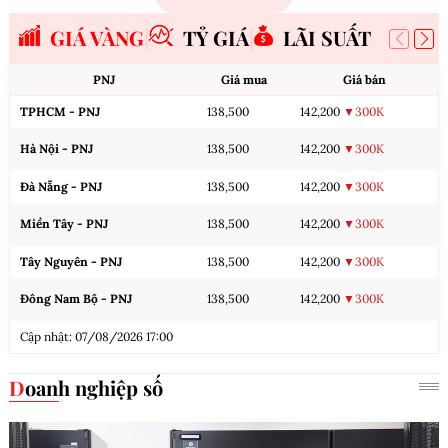
GIÁ VÀNG
TỶ GIÁ
LÃI SUẤT
PNJ
Giá mua
Giá bán
TPHCM - PNJ
138,500
142,200
▼300K
Hà Nội - PNJ
138,500
142,200
▼300K
Đà Nẵng - PNJ
138,500
142,200
▼300K
Miền Tây - PNJ
138,500
142,200
▼300K
Tây Nguyên - PNJ
138,500
142,200
▼300K
Đông Nam Bộ - PNJ
138,500
142,200
▼300K
Cập nhật: 07/08/2026 17:00
Doanh nghiệp số