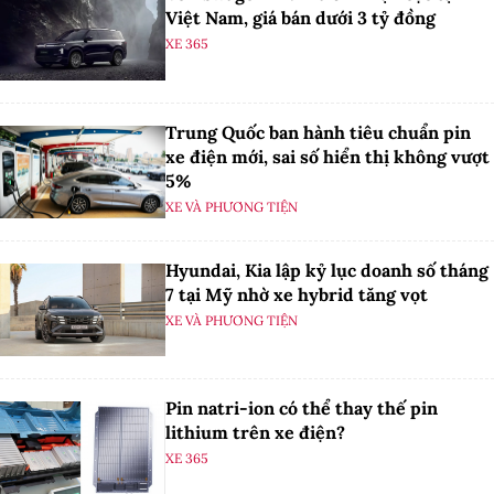
Việt Nam, giá bán dưới 3 tỷ đồng
XE 365
Trung Quốc ban hành tiêu chuẩn pin
xe điện mới, sai số hiển thị không vượt
5%
XE VÀ PHƯƠNG TIỆN
Hyundai, Kia lập kỷ lục doanh số tháng
7 tại Mỹ nhờ xe hybrid tăng vọt
XE VÀ PHƯƠNG TIỆN
Pin natri-ion có thể thay thế pin
lithium trên xe điện?
XE 365