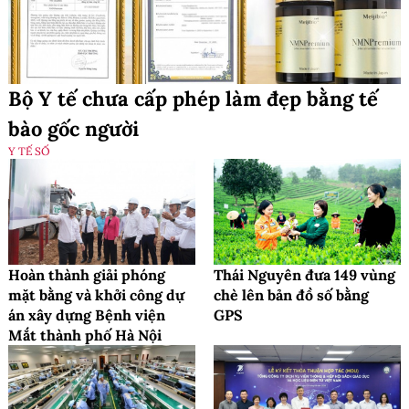
Bộ Y tế chưa cấp phép làm đẹp bằng tế
bào gốc người
Y TẾ SỐ
Hoàn thành giải phóng
Thái Nguyên đưa 149 vùng
mặt bằng và khởi công dự
chè lên bản đồ số bằng
án xây dựng Bệnh viện
GPS
Mắt thành phố Hà Nội