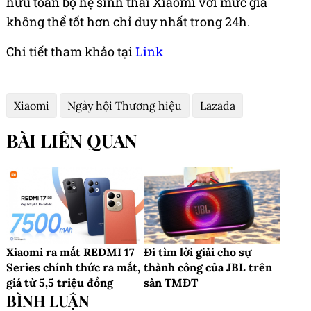
hữu toàn bộ hệ sinh thái Xiaomi với mức giá
không thể tốt hơn chỉ duy nhất trong 24h.
Chi tiết tham khảo tại
Link
Xiaomi
Ngày hội Thương hiệu
Lazada
BÀI LIÊN QUAN
Xiaomi ra mắt REDMI 17
Đi tìm lời giải cho sự
Series chính thức ra mắt,
thành công của JBL trên
giá từ 5,5 triệu đồng
sàn TMĐT