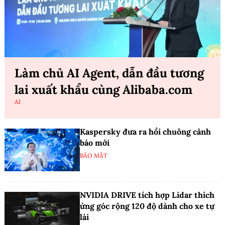
Làm chủ AI Agent, dẫn đầu tương
lai xuất khẩu cùng Alibaba.com
AI
Kaspersky đưa ra hồi chuông cảnh
báo mới
BẢO MẬT
NVIDIA DRIVE tích hợp Lidar thích
ứng góc rộng 120 độ dành cho xe tự
lái