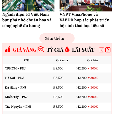
Ngành điện tử Việt Nam
VNPT VinaPhone và
bứt phá nhờ chuẩn hóa và
VAEDR hợp tác phát triển
công nghệ đo lường
hệ sinh thái học liệu số
Xem thêm
GIÁ VÀNG
TỶ GIÁ
LÃI SUẤT
PNJ
Giá mua
Giá bán
TPHCM - PNJ
138,500
142,200
▼300K
Hà Nội - PNJ
138,500
142,200
▼300K
Đà Nẵng - PNJ
138,500
142,200
▼300K
Miền Tây - PNJ
138,500
142,200
▼300K
Tây Nguyên - PNJ
138,500
142,200
▼300K