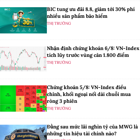
BIC tung ưu đãi 8.8, giảm tới 30% phí
nhiều sản phẩm bảo hiểm
THỊ TRƯỜNG
Nhận định chứng khoán 6/8: VN-Index
tích lũy trước vùng cản 1.800 điểm
THỊ TRƯỜNG
Chứng khoán 5/8: VN-Index điều
chỉnh, khối ngoại nối dài chuỗi mua
ròng 3 phiên
THỊ TRƯỜNG
Đằng sau mức lãi nghìn tỷ của MWG là
những tín hiệu tài chính nào?