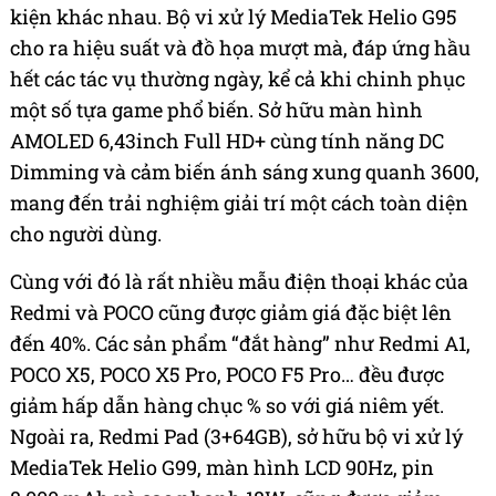
kiện khác nhau. Bộ vi xử lý MediaTek Helio G95
cho ra hiệu suất và đồ họa mượt mà, đáp ứng hầu
hết các tác vụ thường ngày, kể cả khi chinh phục
một số tựa game phổ biến. Sở hữu màn hình
AMOLED 6,43inch Full HD+ cùng tính năng DC
Dimming và cảm biến ánh sáng xung quanh 3600,
mang đến trải nghiệm giải trí một cách toàn diện
cho người dùng.
Cùng với đó là rất nhiều mẫu điện thoại khác của
Redmi và POCO cũng được giảm giá đặc biệt lên
đến 40%. Các sản phẩm “đắt hàng” như Redmi A1,
POCO X5, POCO X5 Pro, POCO F5 Pro… đều được
giảm hấp dẫn hàng chục % so với giá niêm yết.
Ngoài ra, Redmi Pad (3+64GB), sở hữu bộ vi xử lý
MediaTek Helio G99, màn hình LCD 90Hz, pin