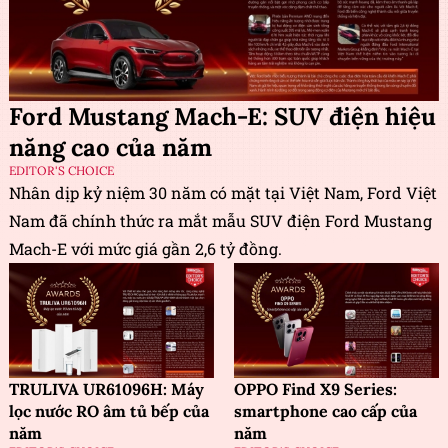
Ford Mustang Mach-E: SUV điện hiệu
năng cao của năm
EDITOR'S CHOICE
Nhân dịp kỷ niệm 30 năm có mặt tại Việt Nam, Ford Việt
Nam đã chính thức ra mắt mẫu SUV điện Ford Mustang
Mach-E với mức giá gần 2,6 tỷ đồng.
TRULIVA UR61096H: Máy
OPPO Find X9 Series:
lọc nước RO âm tủ bếp của
smartphone cao cấp của
năm
năm