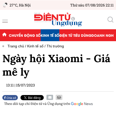
27°C,
Hà Nội
Thứ sáu 07/08/2026 22:11
CHUYỂN ĐỘNG SỐ
KINH TẾ SỐ
ĐIỆN TỬ TIÊU DÙNG
DOANH NGHIỆ
Trang chủ
Kinh tế số
Thị trường
Ngày hội Xiaomi - Giá
mê ly
13:11
|
15/07/2023
Chia sẻ
Theo dõi tạp chí
Điện tử và Ứng dụng
trên