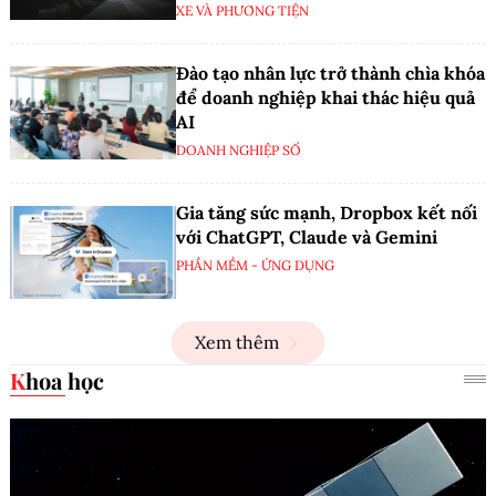
XE VÀ PHƯƠNG TIỆN
Đào tạo nhân lực trở thành chìa khóa
để doanh nghiệp khai thác hiệu quả
AI
DOANH NGHIỆP SỐ
Gia tăng sức mạnh, Dropbox kết nối
với ChatGPT, Claude và Gemini
PHẦN MỀM - ỨNG DỤNG
Xem thêm
Khoa học