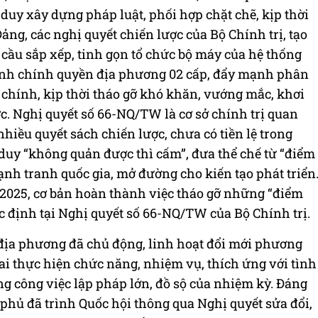
 duy xây dựng pháp luật, phối hợp chặt chẽ, kịp thời
ảng, các nghị quyết chiến lược của Bộ Chính trị, tạo
cầu sắp xếp, tinh gọn tổ chức bộ máy của hệ thống
ình chính quyền địa phương 02 cấp, đẩy mạnh phân
 chính, kịp thời tháo gỡ khó khăn, vướng mắc, khơi
c. Nghị quyết số 66-NQ/TW là cơ sở chính trị quan
hiều quyết sách chiến lược, chưa có tiền lệ trong
 duy “không quản được thì cấm”, đưa thể chế từ “điểm
nh tranh quốc gia, mở đường cho kiến tạo phát triển
 2025, cơ bản hoàn thành việc tháo gỡ những “điểm
c định tại Nghị quyết số 66-NQ/TW của Bộ Chính trị.
 địa phương đã chủ động, linh hoạt đổi mới phương
i thực hiện chức năng, nhiệm vụ, thích ứng với tình
̣ng công việc lập pháp lớn, đồ sộ của nhiệm kỳ. Đáng
 phủ đã trình Quốc hội thông qua Nghị quyết sửa đổi,