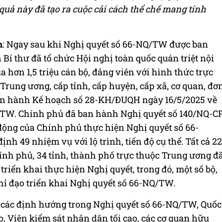
ả này đã tạo ra cuộc cải cách thể chế mang tính
h
: Ngay sau khi Nghị quyết số 66-NQ/TW được ban
 Bí thư đã tổ chức Hội nghị toàn quốc quán triệt nội
 hơn 1,5 triệu cán bộ, đảng viên với hình thức trực
ở Trung ương, cấp tỉnh, cấp huyện, cấp xã, cơ quan, đơ
ban hành Kế hoạch số 28-KH/ĐUQH ngày 16/5/2025 về
Q/TW. Chính phủ đã ban hành Nghị quyết số 140/NQ-C
ộng của Chính phủ thực hiện Nghị quyết số 66-
ịnh 49 nhiệm vụ với lộ trình, tiến độ cụ thể. Tất cả 22
ính phủ, 34 tỉnh, thành phố trực thuộc Trung ương đ
iển khai thực hiện Nghị quyết, trong đó, một số bộ,
ỉ đạo triển khai Nghị quyết số 66-NQ/TW.
, các định hướng trong Nghị quyết số 66-NQ/TW, Quốc
o, Viện kiểm sát nhân dân tối cao, các cơ quan hữu