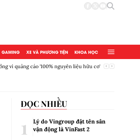
GAMING
XE VÀ PHƯƠNG TIỆN
KHOA HỌC
ồng vì quảng cáo '100% nguyên liệu hữu cơ'
AEON Việ
đồng tại
ĐỌC NHIỀU
Lý do Vingroup đặt tên sân
vận động là VinFast
2