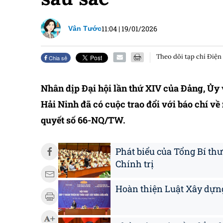
11:04
|
19/01/2026
Vân Tước
Theo dõi tạp chí Điện
Chia sẻ
Nhân dịp Đại hội lần thứ XIV của Đảng, Ủ
Hải Ninh đã có cuộc trao đổi với báo chí v
quyết số 66-NQ/TW.
Phát biểu của Tổng Bí thư
Chính trị
Hoàn thiện Luật Xây dựng