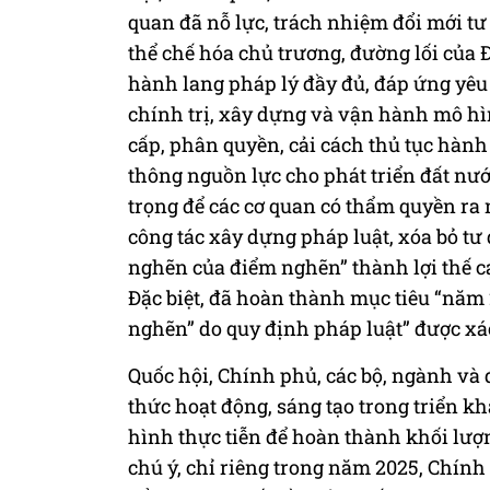
quan đã nỗ lực, trách nhiệm đổi mới tư
thể chế hóa chủ trương, đường lối của Đ
hành lang pháp lý đầy đủ, đáp ứng yêu 
chính trị, xây dựng và vận hành mô h
cấp, phân quyền, cải cách thủ tục hành
thông nguồn lực cho phát triển đất nướ
trọng để các cơ quan có thẩm quyền ra n
công tác xây dựng pháp luật, xóa bỏ tư
nghẽn của điểm nghẽn” thành lợi thế cạ
Đặc biệt, đã hoàn thành mục tiêu “năm
nghẽn” do quy định pháp luật” được xá
Quốc hội, Chính phủ, các bộ, ngành và
thức hoạt động, sáng tạo trong triển kha
hình thực tiễn để hoàn thành khối lươ
chú ý, chỉ riêng trong năm 2025, Chính