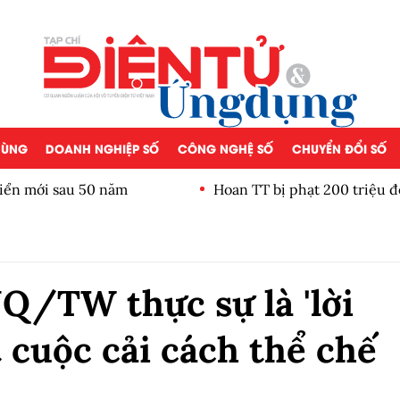
 DÙNG
DOANH NGHIỆP SỐ
CÔNG NGHỆ SỐ
CHUYỂN ĐỔI SỐ
iển mới sau 50 năm
Hoan TT bị phạt 200 triệu đ
Q/TW thực sự là 'lời
 cuộc cải cách thể chế