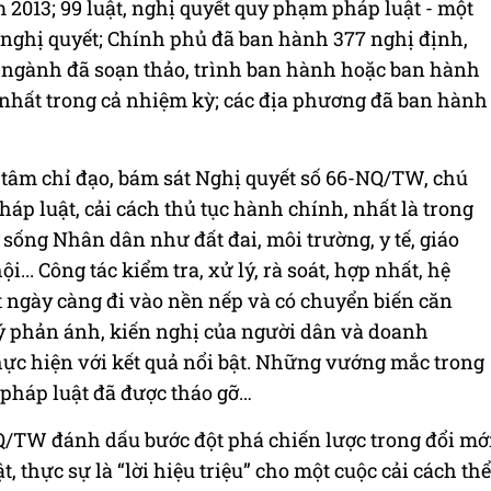
2013; 99 luật, nghị quyết quy phạm pháp luật - một
t, nghị quyết; Chính phủ đã ban hành 377 nghị định,
, ngành đã soạn thảo, trình ban hành hoặc ban hành
 nhất trong cả nhiệm kỳ; các địa phương đã ban hành
 tâm chỉ đạo, bám sát Nghị quyết số 66-NQ/TW, chú
háp luật, cải cách thủ tục hành chính, nhất là trong
i sống Nhân dân như đất đai, môi trường, y tế, giáo
... Công tác kiểm tra, xử lý, rà soát, hợp nhất, hệ
 ngày càng đi vào nền nếp và có chuyển biến căn
 lý phản ánh, kiến nghị của người dân và doanh
hực hiện với kết quả nổi bật. Những vướng mắc trong
 pháp luật đã được tháo gỡ…
Q/TW đánh dấu bước đột phá chiến lược trong đổi mớ
, thực sự là “lời hiệu triệu” cho một cuộc cải cách thể