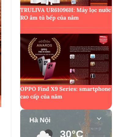
TRULIVA UR61096H: Máy lọc nước
RO âm tủ bếp của năm
OPPO Find X9 Series: smartphone
cao cấp của năm
Hà Nội
30°C