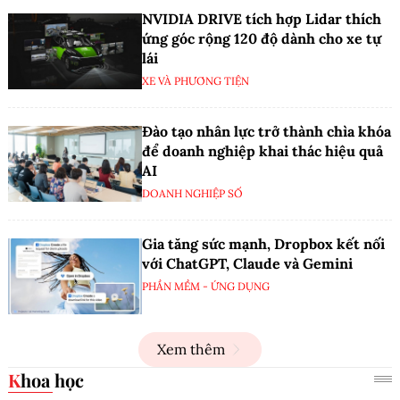
NVIDIA DRIVE tích hợp Lidar thích
ứng góc rộng 120 độ dành cho xe tự
lái
XE VÀ PHƯƠNG TIỆN
Đào tạo nhân lực trở thành chìa khóa
để doanh nghiệp khai thác hiệu quả
AI
DOANH NGHIỆP SỐ
Gia tăng sức mạnh, Dropbox kết nối
với ChatGPT, Claude và Gemini
PHẦN MỀM - ỨNG DỤNG
Xem thêm
Khoa học