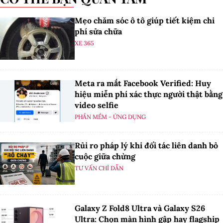
Mẹo chăm sóc ô tô giúp tiết kiệm chi
phí sửa chữa
XE 365
Meta ra mắt Facebook Verified: Huy
hiệu miễn phí xác thực người thật bằng
video selfie
PHẦN MỀM - ỨNG DỤNG
Rủi ro pháp lý khi đối tác liên danh bỏ
cuộc giữa chừng
TƯ VẤN CHỈ DẪN
Galaxy Z Fold8 Ultra và Galaxy S26
Ultra: Chọn màn hình gập hay flagship