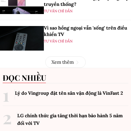
truyền thống?
TƯ VẤN CHỈ DẪN
Vì sao hồng ngoại vẫn 'sống' trên điều
khiển TV
TƯ VẤN CHỈ DẪN
Xem thêm
ĐỌC NHIỀU
Lý do Vingroup đặt tên sân vận động là VinFast
2
LG chính thức gia tăng thời hạn bảo hành 5 năm
đối với TV