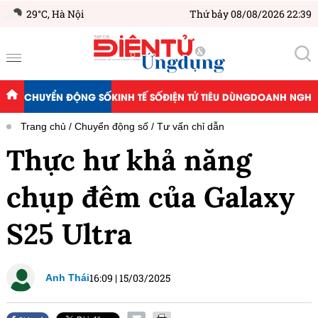
29°C,
Hà Nội
Thứ bảy 08/08/2026 22:39
CHUYỂN ĐỘNG SỐ
KINH TẾ SỐ
ĐIỆN TỬ TIÊU DÙNG
DOANH NGHIỆ
Trang chủ
Chuyển động số
Tư vấn chỉ dẫn
Thực hư khả năng
chụp đêm của Galaxy
S25 Ultra
16:09
|
15/03/2025
Anh Thái