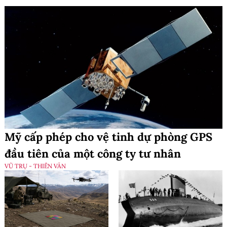
Mỹ cấp phép cho vệ tinh dự phòng GPS
đầu tiên của một công ty tư nhân
VŨ TRỤ - THIÊN VĂN