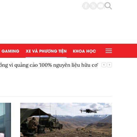
GAMING
XE VÀ PHƯƠNG TIỆN
KHOA HỌC
ồng vì quảng cáo '100% nguyên liệu hữu cơ'
AEON Việ
đồng tại