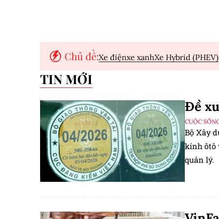
Chủ đề:
Xe điện
xe xanh
Xe Hybrid (PHEV)
TIN MỚI
Đề xu
CUỘC SỐNG
Bộ Xây d
kính ôtô 
quản lý.
VinFa