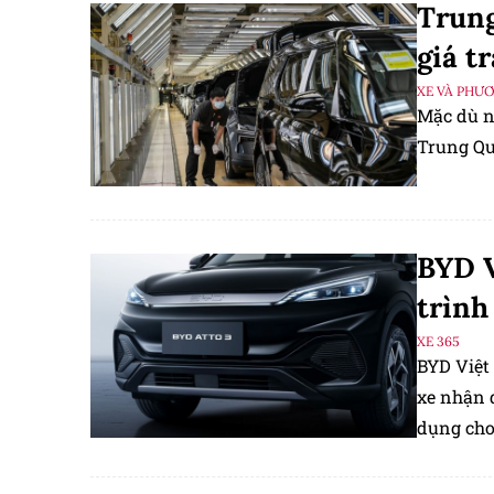
Trung
giá t
XE VÀ PHƯ
Mặc dù n
Trung Qu
BYD V
trình
XE 365
BYD Việt 
xe nhận q
dụng cho
đại lý ch