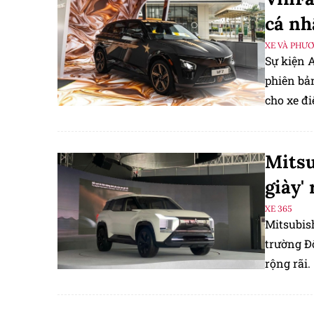
cá nh
XE VÀ PHƯ
Sự kiện A
phiên bả
cho xe đi
Mitsu
giày'
XE 365
Mitsubish
trường Đô
rộng rãi.