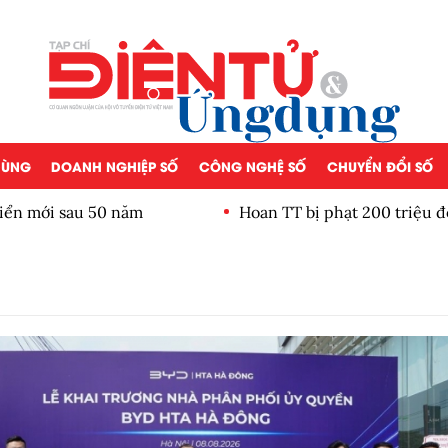
 DÙNG
DOANH NGHIỆP SỐ
CÔNG NGHỆ SỐ
CHUYỂN ĐỔI SỐ
iển mới sau 50 năm
Hoan TT bị phạt 200 triệu đ