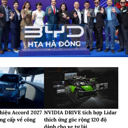
thiệu Accord 2027
NVIDIA DRIVE tích hợp Lidar
âng cấp về công
thích ứng góc rộng 120 độ
dành cho xe tự lái