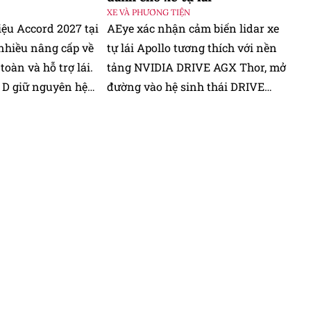
XE VÀ PHƯƠNG TIỆN
iệu Accord 2027 tại
AEye xác nhận cảm biến lidar xe
nhiều nâng cấp về
tự lái Apollo tương thích với nền
oàn và hỗ trợ lái.
tảng NVIDIA DRIVE AGX Thor, mở
 D giữ nguyên hệ
đường vào hệ sinh thái DRIVE
ybrid, đồng thời
Hyperion và giảm thời gian tích
ết kế và có giá cao
hợp cho nhà sản xuất ô tô.
00 USD.