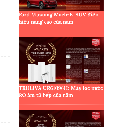
Ford Mustang Mach-E: SUV điện
hiệu năng cao của năm
n
TRULIVA UR61096H: Máy lọc nước
RO âm tủ bếp của năm