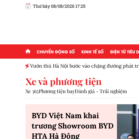
Thứ bảy 08/08/2026 17:25
CHUYỂN ĐỘNG SỐ
KINH TẾ SỐ
ĐIỆN TỬ TIÊU
ấp 2,5
Vườn thú Hà Nội bước vào chặng đường phát tr
Xe và phương tiện
Xe 365
Phương tiện bay
Đánh giá - Trải nghiệm
BYD Việt Nam khai
trương Showroom BYD
HTA Hà Đông