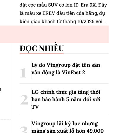
đặt cọc mẫu SUV cỡ lớn ID. Era 9X. Đây
là mẫu xe EREV đầu tiên của hãng, dự
kiến giao khách từ tháng 10/2026 với
mức giá dưới 3 tỷ đồng.
ĐỌC NHIỀU
Lý do Vingroup đặt tên sân
vận động là VinFast
2
g
LG chính thức gia tăng thời
hạn bảo hành 5 năm đối với
TV
Vingroup lãi kỷ lục nhưng
mảng sản xuất lỗ hơn 49.000