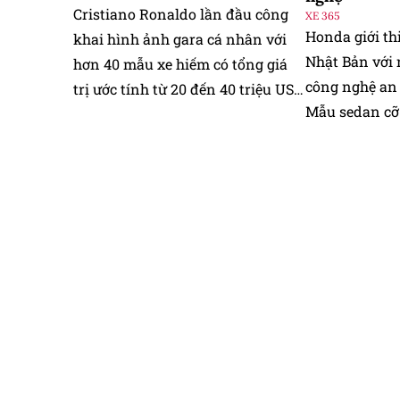
Cristiano Ronaldo lần đầu công
XE 365
Honda giới th
khai hình ảnh gara cá nhân với
Nhật Bản với 
hơn 40 mẫu xe hiếm có tổng giá
công nghệ an t
trị ước tính từ 20 đến 40 triệu USD,
Mẫu sedan cỡ
quy tụ nhiều siêu xe giới hạn của
truyền động h
Bugatti, Ferrari, Lamborghini và
tinh chỉnh thi
Mercedes-AMG.
nhất gần 40.0