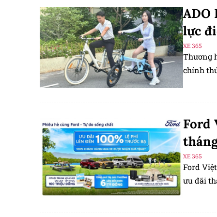
ADO E
lực đ
XE 365
Thương h
chính thứ
Ford 
tháng
XE 365
Ford Việt
ưu đãi th