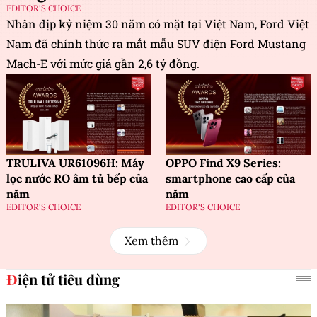
EDITOR'S CHOICE
Nhân dịp kỷ niệm 30 năm có mặt tại Việt Nam, Ford Việt
Nam đã chính thức ra mắt mẫu SUV điện Ford Mustang
Mach-E với mức giá gần 2,6 tỷ đồng.
TRULIVA UR61096H: Máy
OPPO Find X9 Series:
lọc nước RO âm tủ bếp của
smartphone cao cấp của
năm
năm
EDITOR'S CHOICE
EDITOR'S CHOICE
Xem thêm
Điện tử tiêu dùng