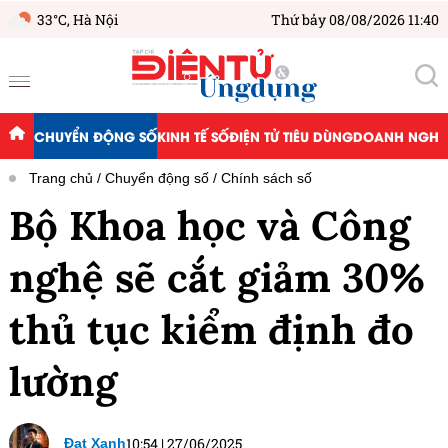
33°C,
Hà Nội
Thứ bảy 08/08/2026 11:40
CHUYỂN ĐỘNG SỐ
KINH TẾ SỐ
ĐIỆN TỬ TIÊU DÙNG
DOANH NGHIỆ
Trang chủ
Chuyển động số
Chính sách số
Bộ Khoa học và Công
nghệ sẽ cắt giảm 30%
thủ tục kiểm định đo
lường
10:54
|
27/06/2025
Đạt Xanh