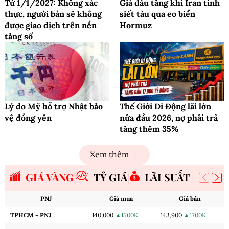
Từ 1/1/2027: Không xác
Giá dầu tăng khi Iran tính
thực, người bán sẽ không
siết tàu qua eo biển
được giao dịch trên nền
Hormuz
tảng số
Lý do Mỹ hỗ trợ Nhật bảo
Thế Giới Di Động lãi lớn
vệ đồng yên
nửa đầu 2026, nợ phải trả
tăng thêm 35%
Xem thêm
GIÁ VÀNG
TỶ GIÁ
LÃI SUẤT
PNJ
Giá mua
Giá bán
TPHCM - PNJ
140,000
▲1500K
143,900
▲1700K