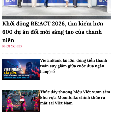
Khởi động RE:ACT 2026, tìm kiếm hơn
600 dự án đổi mới sáng tạo của thanh
niên
KHỞI NGHIỆP
VietinBank lãi lớn, dòng tiền thanh
toán suy giảm giữa cuộc đua ngân
hàng số
Thúc đẩy thương hiệu Việt vươn tầm
khu vực, Moonfolks chính thức ra
mắt tại Việt Nam