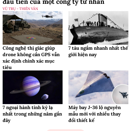
đầu tiên của một công ty tư nhân
VŨ TRỤ - THIÊN VĂN
Công nghệ thị giác giúp
7 tàu ngầm nhanh nhất thế
drone không cần GPS vẫn
giới hiện nay
xác định chính xác mục
tiêu
7 ngoại hành tinh kỳ lạ
Máy bay J-36 lộ nguyên
nhất trong những năm gần
mẫu mới với nhiều thay
đây
đổi thiết kế