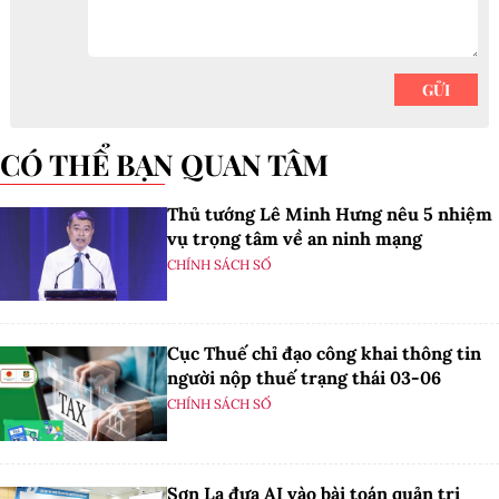
CÓ THỂ BẠN QUAN TÂM
Thủ tướng Lê Minh Hưng nêu 5 nhiệm
vụ trọng tâm về an ninh mạng
CHÍNH SÁCH SỐ
Cục Thuế chỉ đạo công khai thông tin
người nộp thuế trạng thái 03-06
CHÍNH SÁCH SỐ
Sơn La đưa AI vào bài toán quản trị