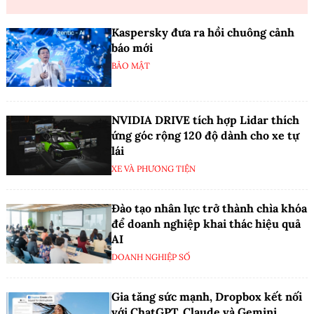
Kaspersky đưa ra hồi chuông cảnh
báo mới
BẢO MẬT
NVIDIA DRIVE tích hợp Lidar thích
ứng góc rộng 120 độ dành cho xe tự
lái
XE VÀ PHƯƠNG TIỆN
Đào tạo nhân lực trở thành chìa khóa
để doanh nghiệp khai thác hiệu quả
AI
DOANH NGHIỆP SỐ
Gia tăng sức mạnh, Dropbox kết nối
với ChatGPT, Claude và Gemini