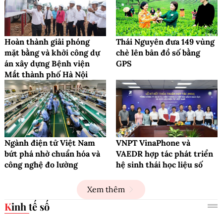
Hoàn thành giải phóng
Thái Nguyên đưa 149 vùng
mặt bằng và khởi công dự
chè lên bản đồ số bằng
án xây dựng Bệnh viện
GPS
Mắt thành phố Hà Nội
Ngành điện tử Việt Nam
VNPT VinaPhone và
bứt phá nhờ chuẩn hóa và
VAEDR hợp tác phát triển
công nghệ đo lường
hệ sinh thái học liệu số
Xem thêm
Kinh tế số