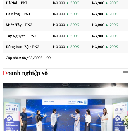
Hà Nội - PNJ
140,000
▲1500K
143,900
▲1700K
Đà Nẵng - PNJ
140,000
▲1500K
143,900
▲1700K
Miền Tây - PNJ
140,000
▲1500K
143,900
▲1700K
Tây Nguyên - PNJ
140,000
▲1500K
143,900
▲1700K
Đông Nam Bộ - PNJ
140,000
▲1500K
143,900
▲1700K
Cập nhật: 08/08/2026 11:00
Doanh nghiệp số