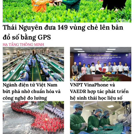
Thái Nguyên đưa 149 vùng chè lên bản
đồ số bằng GPS
HẠ TẦNG THÔNG MINH
Ngành điện tử Việt Nam
VNPT VinaPhone và
bứt phá nhờ chuẩn hóa và
VAEDR hợp tác phát triển
công nghệ đo lường
hệ sinh thái học liệu số