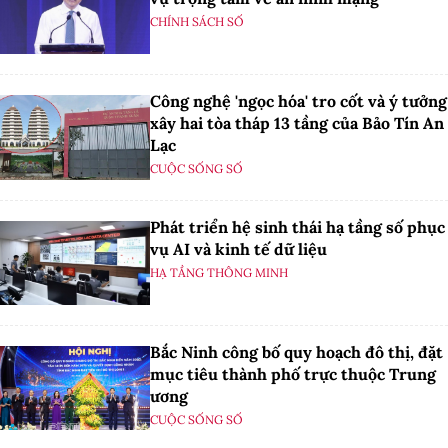
CHÍNH SÁCH SỐ
Công nghệ 'ngọc hóa' tro cốt và ý tưởng
xây hai tòa tháp 13 tầng của Bảo Tín An
Lạc
CUỘC SỐNG SỐ
Phát triển hệ sinh thái hạ tầng số phục
vụ AI và kinh tế dữ liệu
HẠ TẦNG THÔNG MINH
Bắc Ninh công bố quy hoạch đô thị, đặt
mục tiêu thành phố trực thuộc Trung
ương
CUỘC SỐNG SỐ