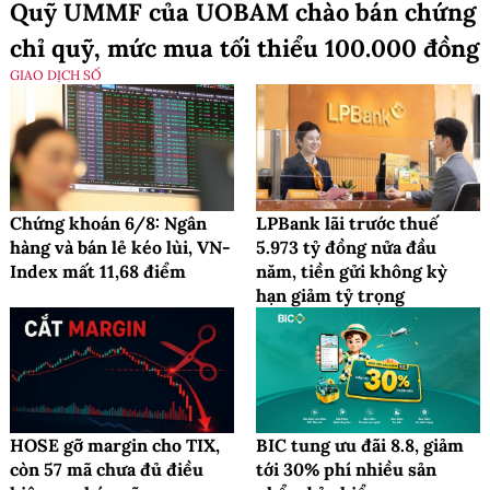
Quỹ UMMF của UOBAM chào bán chứng
chỉ quỹ, mức mua tối thiểu 100.000 đồng
GIAO DỊCH SỐ
Chứng khoán 6/8: Ngân
LPBank lãi trước thuế
hàng và bán lẻ kéo lùi, VN-
5.973 tỷ đồng nửa đầu
Index mất 11,68 điểm
năm, tiền gửi không kỳ
hạn giảm tỷ trọng
HOSE gỡ margin cho TIX,
BIC tung ưu đãi 8.8, giảm
còn 57 mã chưa đủ điều
tới 30% phí nhiều sản