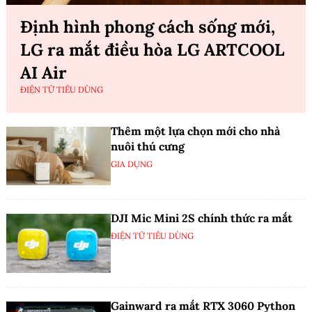
Định hình phong cách sống mới,
LG ra mắt điều hòa LG ARTCOOL
AI Air
ĐIỆN TỬ TIÊU DÙNG
Thêm một lựa chọn mới cho nhà
nuôi thú cưng
GIA DỤNG
DJI Mic Mini 2S chính thức ra mắt
ĐIỆN TỬ TIÊU DÙNG
Gainward ra mắt RTX 3060 Python