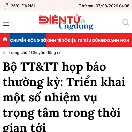
26°C,
Hà Nội
Thứ sáu 07/08/2026 04:08
CHUYỂN ĐỘNG SỐ
KINH TẾ SỐ
ĐIỆN TỬ TIÊU DÙNG
DOANH NGHIỆ
Trang chủ
Chuyển động số
Bộ TT&TT họp báo
thường kỳ: Triển khai
một số nhiệm vụ
trọng tâm trong thời
gian tới