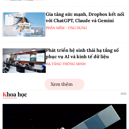
Gia tăng sức mạnh, Dropbox kết nối
với ChatGPT, Claude và Gemini
PHẦN MỀM - ỨNG DỤNG
Phát triển hệ sinh thái hạ tầng số
phục vụ AI và kinh tế dữ liệu
HẠ TẦNG THÔNG MINH
Xem thêm
Khoa học