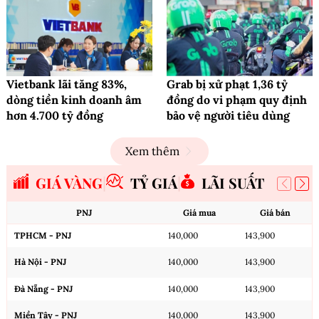
Vietbank lãi tăng 83%,
Grab bị xử phạt 1,36 tỷ
dòng tiền kinh doanh âm
đồng do vi phạm quy định
hơn 4.700 tỷ đồng
bảo vệ người tiêu dùng
Xem thêm
GIÁ VÀNG
TỶ GIÁ
LÃI SUẤT
PNJ
Giá mua
Giá bán
TPHCM - PNJ
140,000
143,900
Hà Nội - PNJ
140,000
143,900
Đà Nẵng - PNJ
140,000
143,900
Miền Tây - PNJ
140,000
143,900