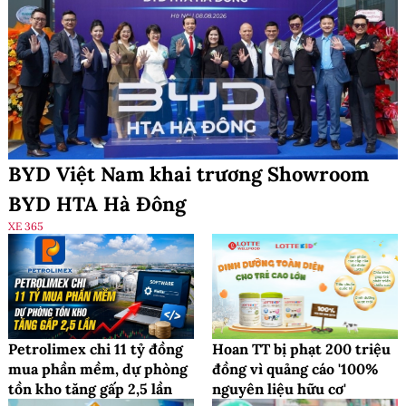
BYD Việt Nam khai trương Showroom
BYD HTA Hà Đông
XE 365
Petrolimex chi 11 tỷ đồng
Hoan TT bị phạt 200 triệu
mua phần mềm, dự phòng
đồng vì quảng cáo '100%
tồn kho tăng gấp 2,5 lần
nguyên liệu hữu cơ'