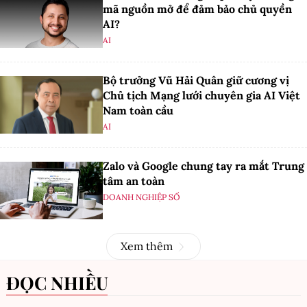
mã nguồn mở để đảm bảo chủ quyền
AI?
AI
Bộ trưởng Vũ Hải Quân giữ cương vị
Chủ tịch Mạng lưới chuyên gia AI Việt
Nam toàn cầu
AI
Zalo và Google chung tay ra mắt Trung
tâm an toàn
DOANH NGHIỆP SỐ
Xem thêm
ĐỌC NHIỀU