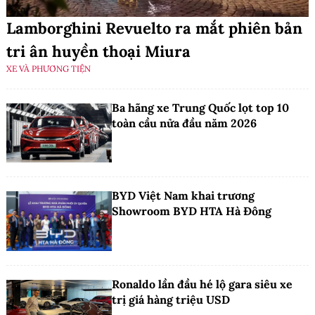
Lamborghini Revuelto ra mắt phiên bản
tri ân huyền thoại Miura
XE VÀ PHƯƠNG TIỆN
Ba hãng xe Trung Quốc lọt top 10
toàn cầu nửa đầu năm 2026
BYD Việt Nam khai trương
Showroom BYD HTA Hà Đông
Ronaldo lần đầu hé lộ gara siêu xe
trị giá hàng triệu USD