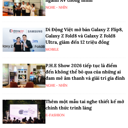
NGHE - NHÌN
Di Động Việt mở bán Galaxy Z Flip8,
Galaxy Z Fold8 và Galaxy Z Fold8
Ultra, giảm đến 12 triệu đồng
MOBILE
P.H.E Show 2026 tiếp tục là điểm
đến không thể bỏ qua của những ai
đam mê âm thanh và giải trí gia đình
NGHE - NHÌN
Thêm một mẫu tai nghe thiết kế mở
chính thức trình làng
E-FASHION