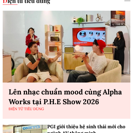
Điện tử tiêu dùng
Lên nhạc chuẩn mood cùng Alpha
Works tại P.H.E Show 2026
ĐIỆN TỬ TIÊU DÙNG
PGI giới thiệu hệ sinh thái mới cho
ngành AV thông minh