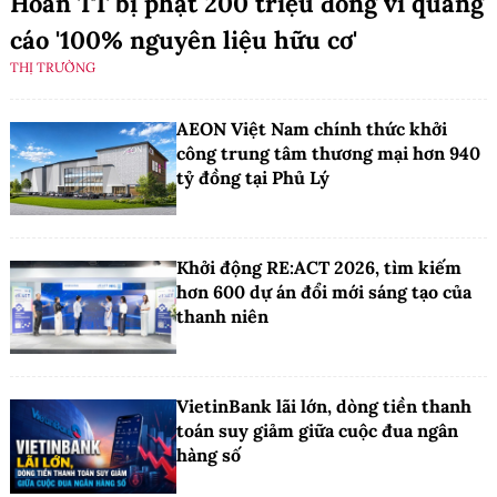
Hoan TT bị phạt 200 triệu đồng vì quảng
cáo '100% nguyên liệu hữu cơ'
THỊ TRƯỜNG
AEON Việt Nam chính thức khởi
công trung tâm thương mại hơn 940
tỷ đồng tại Phủ Lý
Khởi động RE:ACT 2026, tìm kiếm
hơn 600 dự án đổi mới sáng tạo của
thanh niên
VietinBank lãi lớn, dòng tiền thanh
toán suy giảm giữa cuộc đua ngân
hàng số