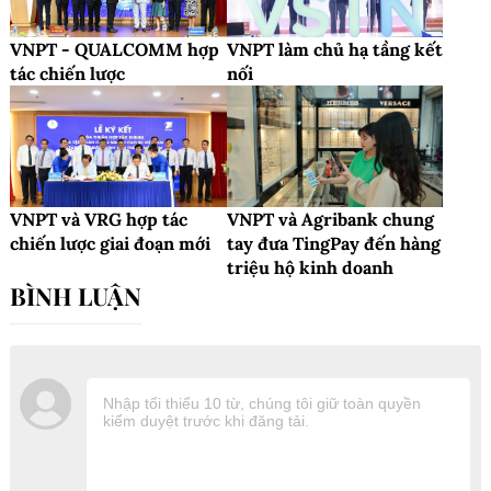
VNPT - QUALCOMM hợp
VNPT làm chủ hạ tầng kết
tác chiến lược
nối
VNPT và VRG hợp tác
VNPT và Agribank chung
chiến lược giai đoạn mới
tay đưa TingPay đến hàng
triệu hộ kinh doanh