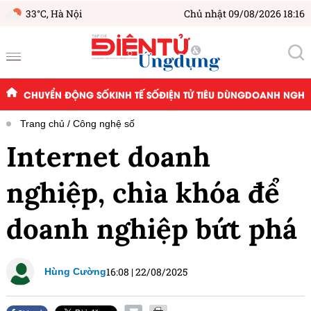
33°C,
Hà Nội
Chủ nhật 09/08/2026 18:16
CHUYỂN ĐỘNG SỐ
KINH TẾ SỐ
ĐIỆN TỬ TIÊU DÙNG
DOANH NGHIỆ
Trang chủ
Công nghệ số
Internet doanh
nghiệp, chìa khóa để
doanh nghiệp bứt phá
16:08
|
22/08/2025
Hùng Cường