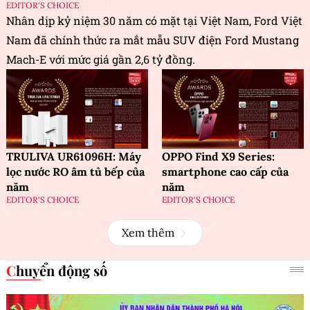
EDITOR'S CHOICE
Nhân dịp kỷ niệm 30 năm có mặt tại Việt Nam, Ford Việt
Nam đã chính thức ra mắt mẫu SUV điện Ford Mustang
Mach-E với mức giá gần 2,6 tỷ đồng.
TRULIVA UR61096H: Máy
OPPO Find X9 Series:
lọc nước RO âm tủ bếp của
smartphone cao cấp của
năm
năm
EDITOR'S CHOICE
EDITOR'S CHOICE
Xem thêm
Chuyển động số