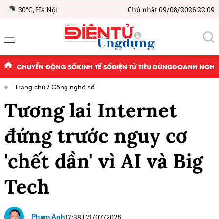
30°C,
Hà Nội
Chủ nhật 09/08/2026 22:09
CHUYỂN ĐỘNG SỐ
KINH TẾ SỐ
ĐIỆN TỬ TIÊU DÙNG
DOANH NGHIỆ
Trang chủ
Công nghệ số
Tương lai Internet
đứng trước nguy cơ
'chết dần' vì AI và Big
Tech
17:38
|
21/07/2025
Phạm Anh