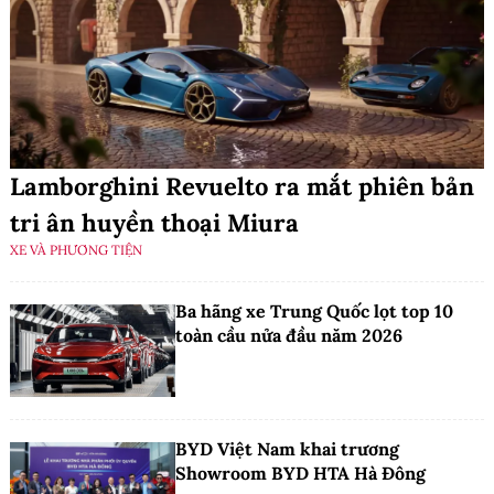
Lamborghini Revuelto ra mắt phiên bản
tri ân huyền thoại Miura
XE VÀ PHƯƠNG TIỆN
Ba hãng xe Trung Quốc lọt top 10
toàn cầu nửa đầu năm 2026
BYD Việt Nam khai trương
Showroom BYD HTA Hà Đông