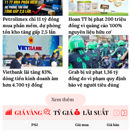
Petrolimex chi 11 tỷ đồng
Hoan TT bị phạt 200 triệu
mua phần mềm, dự phòng
đồng vì quảng cáo '100%
tồn kho tăng gấp 2,5 lần
nguyên liệu hữu cơ'
Vietbank lãi tăng 83%,
Grab bị xử phạt 1,36 tỷ
dòng tiền kinh doanh âm
đồng do vi phạm quy định
hơn 4.700 tỷ đồng
bảo vệ người tiêu dùng
Xem thêm
GIÁ VÀNG
TỶ GIÁ
LÃI SUẤT
PNJ
Giá mua
Giá bán