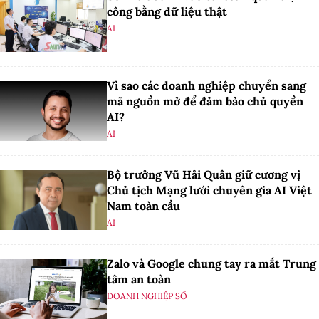
công bằng dữ liệu thật
AI
Vì sao các doanh nghiệp chuyển sang
mã nguồn mở để đảm bảo chủ quyền
AI?
AI
Bộ trưởng Vũ Hải Quân giữ cương vị
Chủ tịch Mạng lưới chuyên gia AI Việt
Nam toàn cầu
AI
Zalo và Google chung tay ra mắt Trung
tâm an toàn
DOANH NGHIỆP SỐ