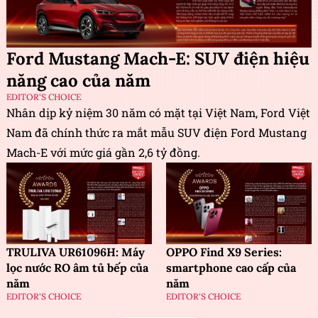
Ford Mustang Mach-E: SUV điện hiệu
năng cao của năm
EDITOR'S CHOICE
Nhân dịp kỷ niệm 30 năm có mặt tại Việt Nam, Ford Việt
Nam đã chính thức ra mắt mẫu SUV điện Ford Mustang
Mach-E với mức giá gần 2,6 tỷ đồng.
TRULIVA UR61096H: Máy
OPPO Find X9 Series:
lọc nước RO âm tủ bếp của
smartphone cao cấp của
năm
năm
EDITOR'S CHOICE
EDITOR'S CHOICE