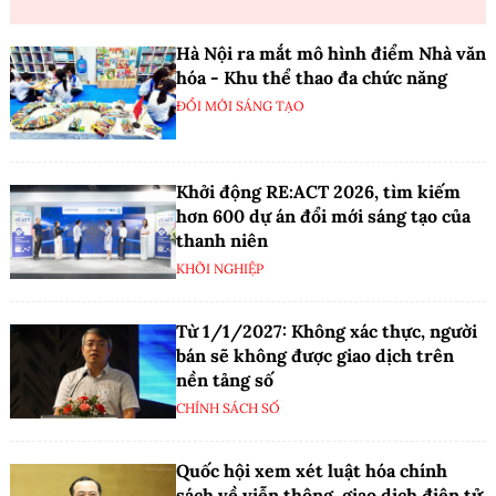
Hà Nội ra mắt mô hình điểm Nhà văn
hóa - Khu thể thao đa chức năng
ĐỔI MỚI SÁNG TẠO
Khởi động RE:ACT 2026, tìm kiếm
hơn 600 dự án đổi mới sáng tạo của
thanh niên
KHỞI NGHIỆP
Từ 1/1/2027: Không xác thực, người
bán sẽ không được giao dịch trên
nền tảng số
CHÍNH SÁCH SỐ
Quốc hội xem xét luật hóa chính
sách về viễn thông, giao dịch điện tử