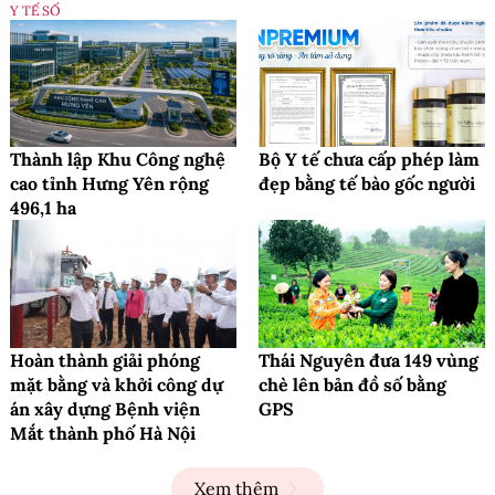
Y TẾ SỐ
Thành lập Khu Công nghệ
Bộ Y tế chưa cấp phép làm
cao tỉnh Hưng Yên rộng
đẹp bằng tế bào gốc người
496,1 ha
Hoàn thành giải phóng
Thái Nguyên đưa 149 vùng
mặt bằng và khởi công dự
chè lên bản đồ số bằng
án xây dựng Bệnh viện
GPS
Mắt thành phố Hà Nội
Xem thêm