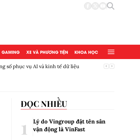
GAMING
XE VÀ PHƯƠNG TIỆN
KHOA HỌC
ầng số phục vụ AI và kinh tế dữ liệu
Bắc Ninh
Trung ư
ĐỌC NHIỀU
Lý do Vingroup đặt tên sân
vận động là VinFast