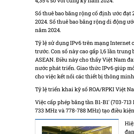
4,35% so với cùng kỳ năm 2024.
Số thuê bao băng rộng cố định ước đạt 
2024. Số thuê bao băng rộng di động ước
năm 2024.
Tỷ lệ sử dụng IPv6 trên mạng Internet 
trước. Con số này cao gấp 1,6 lần trung
ASEAN. Điều này cho thấy Việt Nam đa
nước phát triển. Giao thức IPv6 giúp mở
cho việc kết nối các thiết bị thông minh
Tỷ lệ triển khai kỹ số ROA/RPKI Việt N
Việc cấp phép băng tần B1-B1' (703-713
733 MHz và 778-788 MHz) tạo điều kiện
Hiệ
đan