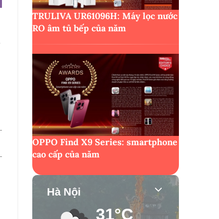
TRULIVA UR61096H: Máy lọc nước
RO âm tủ bếp của năm
i
OPPO Find X9 Series: smartphone
cao cấp của năm
Hà Nội
31°C