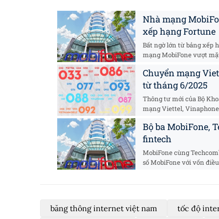
Nhà mạng MobiFon
xếp hạng Fortune
Bất ngờ lớn từ bảng xếp 
mạng MobiFone vượt mặt h
Chuyển mạng Viett
từ tháng 6/2025
Thông tư mới của Bộ Khoa
mạng Viettel, Vinaphone,
Bộ ba MobiFone, T
fintech
MobiFone cùng Techcomb
số MobiFone với vốn điều l
băng thông internet việt nam
tốc độ inte