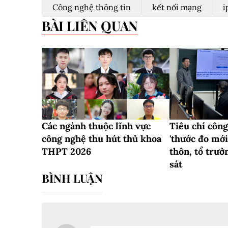
Công nghệ thông tin
kết nối mạng
i
BÀI LIÊN QUAN
Các ngành thuộc lĩnh vực
Tiêu chí côn
công nghệ thu hút thủ khoa
'thước đo mới
THPT 2026
thôn, tổ trưở
sát