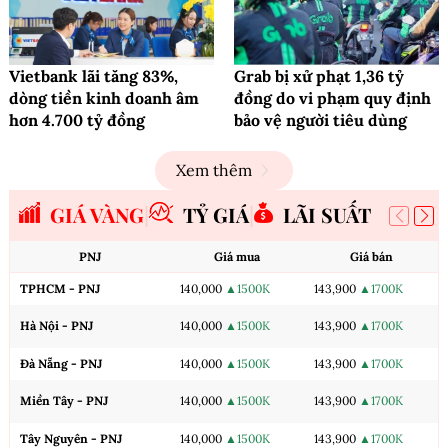
Vietbank lãi tăng 83%,
Grab bị xử phạt 1,36 tỷ
dòng tiền kinh doanh âm
đồng do vi phạm quy định
hơn 4.700 tỷ đồng
bảo vệ người tiêu dùng
Xem thêm
GIÁ VÀNG
TỶ GIÁ
LÃI SUẤT
PNJ
Giá mua
Giá bán
TPHCM - PNJ
140,000
▲1500K
143,900
▲1700K
Hà Nội - PNJ
140,000
▲1500K
143,900
▲1700K
Đà Nẵng - PNJ
140,000
▲1500K
143,900
▲1700K
Miền Tây - PNJ
140,000
▲1500K
143,900
▲1700K
Tây Nguyên - PNJ
140,000
▲1500K
143,900
▲1700K