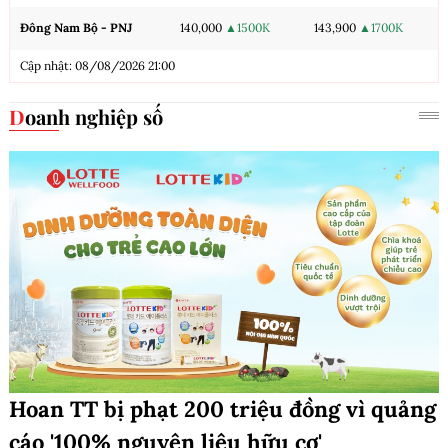
Đông Nam Bộ - PNJ
140,000
▲1500K
143,900
▲1700K
Cập nhật: 08/08/2026 21:00
Doanh nghiệp số
Hoan TT bị phạt 200 triệu đồng vì quảng
cáo '100% nguyên liệu hữu cơ'