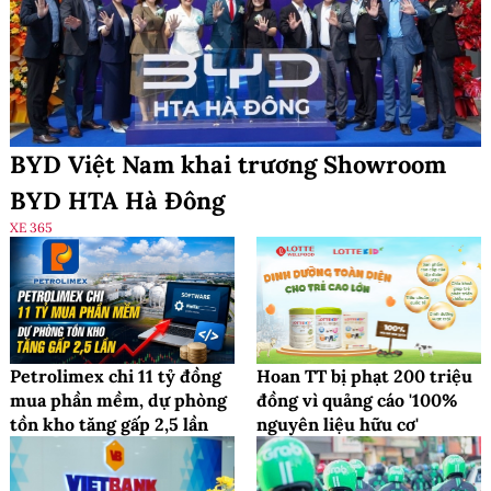
BYD Việt Nam khai trương Showroom
BYD HTA Hà Đông
XE 365
Petrolimex chi 11 tỷ đồng
Hoan TT bị phạt 200 triệu
mua phần mềm, dự phòng
đồng vì quảng cáo '100%
tồn kho tăng gấp 2,5 lần
nguyên liệu hữu cơ'