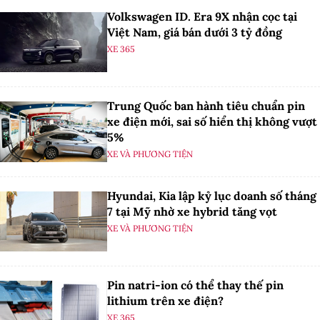
Volkswagen ID. Era 9X nhận cọc tại
Việt Nam, giá bán dưới 3 tỷ đồng
XE 365
Trung Quốc ban hành tiêu chuẩn pin
xe điện mới, sai số hiển thị không vượt
5%
XE VÀ PHƯƠNG TIỆN
Hyundai, Kia lập kỷ lục doanh số tháng
7 tại Mỹ nhờ xe hybrid tăng vọt
XE VÀ PHƯƠNG TIỆN
Pin natri-ion có thể thay thế pin
lithium trên xe điện?
XE 365