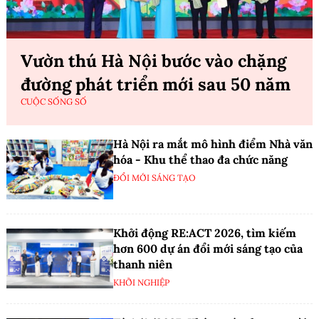
Vườn thú Hà Nội bước vào chặng
đường phát triển mới sau 50 năm
CUỘC SỐNG SỐ
Hà Nội ra mắt mô hình điểm Nhà văn
hóa - Khu thể thao đa chức năng
ĐỔI MỚI SÁNG TẠO
Khởi động RE:ACT 2026, tìm kiếm
hơn 600 dự án đổi mới sáng tạo của
thanh niên
KHỞI NGHIỆP