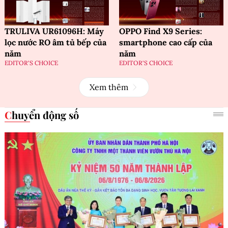
TRULIVA UR61096H: Máy
OPPO Find X9 Series:
lọc nước RO âm tủ bếp của
smartphone cao cấp của
năm
năm
EDITOR'S CHOICE
EDITOR'S CHOICE
Xem thêm
Chuyển động số