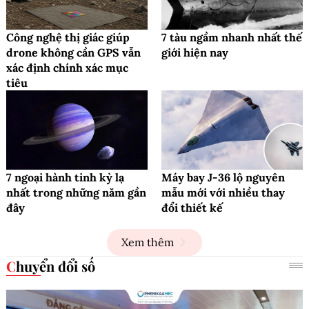
Công nghệ thị giác giúp
7 tàu ngầm nhanh nhất thế
drone không cần GPS vẫn
giới hiện nay
xác định chính xác mục
tiêu
7 ngoại hành tinh kỳ lạ
Máy bay J-36 lộ nguyên
nhất trong những năm gần
mẫu mới với nhiều thay
đây
đổi thiết kế
Xem thêm
Chuyển đổi số