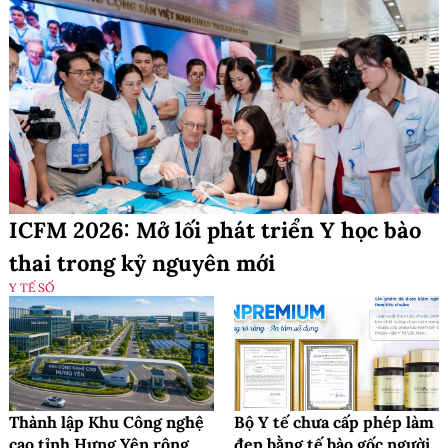
ICFM 2026: Mở lối phát triển Y học bào
thai trong kỷ nguyên mới
Y TẾ SỐ
Thành lập Khu Công nghệ
Bộ Y tế chưa cấp phép làm
cao tỉnh Hưng Yên rộng
đẹp bằng tế bào gốc người