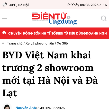
30°C,
Hà Nội
Thứ bảy 08/08/2026 21:16
CHUYỂN ĐỘNG SỐ
KINH TẾ SỐ
ĐIỆN TỬ TIÊU DÙNG
DOANH NGHIỆ
Trang chủ
Xe và phương tiện
Xe 365
BYD Việt Nam khai
trương 2 showroom
mới tại Hà Nội và Đà
Lạt
16:43
|
09/06/2026
Nguyên Anh