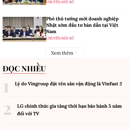
CHUYỂN ĐỔI SỐ
Phó thủ tướng mời doanh nghiệp
Nhật sớm đầu tư bán dẫn tại Việt
Nam
CHUYỂN ĐỔI SỐ
Xem thêm
ĐỌC NHIỀU
Lý do Vingroup đặt tên sân vận động là VinFast
2
LG chính thức gia tăng thời hạn bảo hành 5 năm
đối với TV