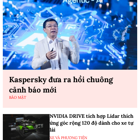
Kaspersky đưa ra hồi chuông
cảnh báo mới
BẢO MẬT
NVIDIA DRIVE tích hợp Lidar thích
ứng góc rộng 120 độ dành cho xe tự
lái
XE VÀ PHƯƠNG TIỆN