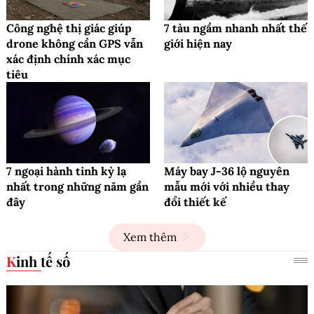
Công nghệ thị giác giúp
7 tàu ngầm nhanh nhất thế
drone không cần GPS vẫn
giới hiện nay
xác định chính xác mục
tiêu
7 ngoại hành tinh kỳ lạ
Máy bay J-36 lộ nguyên
nhất trong những năm gần
mẫu mới với nhiều thay
đây
đổi thiết kế
Xem thêm
Kinh tế số