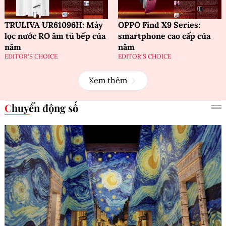
TRULIVA UR61096H: Máy
OPPO Find X9 Series:
lọc nước RO âm tủ bếp của
smartphone cao cấp của
năm
năm
EDITOR'S CHOICE
EDITOR'S CHOICE
Xem thêm
Chuyển động số