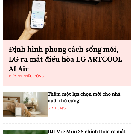
Định hình phong cách sống mới,
LG ra mắt điều hòa LG ARTCOOL
AI Air
ĐIỆN TỬ TIÊU DÙNG
Thêm một lựa chọn mới cho nhà
nuôi thú cưng
GIA DỤNG
DJI Mic Mini 2S chính thức ra mắt