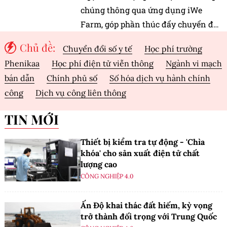
chúng thông qua ứng dụng iWe
Farm, góp phần thúc đẩy chuyển đổi
số trong lĩnh vực dược liệu.
Chủ đề:
Chuyển đổi số y tế
Học phí trường
Phenikaa
Học phí điện tử viễn thông
Ngành vi mạch
bán dẫn
Chính phủ số
Số hóa dịch vụ hành chính
công
Dịch vụ công liên thông
TIN MỚI
Thiết bị kiểm tra tự động - 'Chìa
khóa' cho sản xuất điện tử chất
lượng cao
CÔNG NGHIỆP 4.0
Ấn Độ khai thác đất hiếm, kỳ vọng
trở thành đối trọng với Trung Quốc