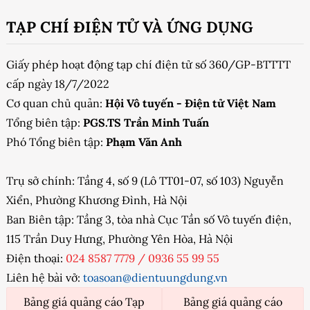
TẠP CHÍ ĐIỆN TỬ VÀ ỨNG DỤNG
Giấy phép hoạt động tạp chí điện tử số 360/GP-BTTTT
cấp ngày 18/7/2022
Cơ quan chủ quản:
Hội Vô tuyến - Điện tử Việt Nam
Tổng biên tập:
PGS.TS Trần Minh Tuấn
Phó Tổng biên tập:
Phạm Văn Anh
Trụ sở chính: Tầng 4, số 9 (Lô TT01-07, số 103) Nguyễn
Xiển, Phường Khương Đình, Hà Nội
Ban Biên tập: Tầng 3, tòa nhà Cục Tần số Vô tuyến điện,
115 Trần Duy Hưng, Phường Yên Hòa, Hà Nội
Điện thoại:
024 8587 7779
/
0936 55 99 55
Liên hệ bài vở:
toasoan@dientuungdung.vn
Bảng giá quảng cáo Tạp
Bảng giá quảng cáo