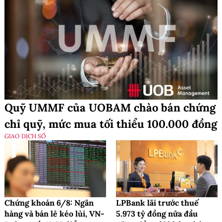
Quỹ UMMF của UOBAM chào bán chứng
chỉ quỹ, mức mua tối thiểu 100.000 đồng
GIAO DỊCH SỐ
Chứng khoán 6/8: Ngân
LPBank lãi trước thuế
hàng và bán lẻ kéo lùi, VN-
5.973 tỷ đồng nửa đầu