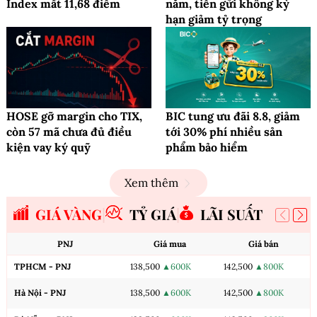
Index mất 11,68 điểm
năm, tiền gửi không kỳ
hạn giảm tỷ trọng
HOSE gỡ margin cho TIX,
BIC tung ưu đãi 8.8, giảm
còn 57 mã chưa đủ điều
tới 30% phí nhiều sản
kiện vay ký quỹ
phẩm bảo hiểm
Xem thêm
GIÁ VÀNG
TỶ GIÁ
LÃI SUẤT
PNJ
Giá mua
Giá bán
TPHCM - PNJ
138,500
▲600K
142,500
▲800K
Hà Nội - PNJ
138,500
▲600K
142,500
▲800K