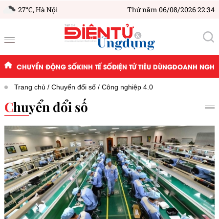
27°C,
Hà Nội
Thứ năm 06/08/2026 22:34
CHUYỂN ĐỘNG SỐ
KINH TẾ SỐ
ĐIỆN TỬ TIÊU DÙNG
DOANH NGHIỆ
Trang chủ
Chuyển đổi số
Công nghiệp 4.0
Chuyển đổi số