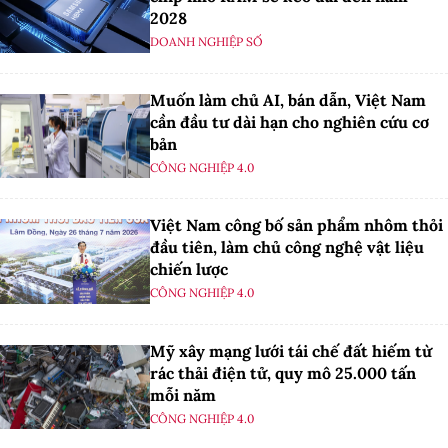
2028
DOANH NGHIỆP SỐ
Muốn làm chủ AI, bán dẫn, Việt Nam
cần đầu tư dài hạn cho nghiên cứu cơ
bản
CÔNG NGHIỆP 4.0
Việt Nam công bố sản phẩm nhôm thỏi
đầu tiên, làm chủ công nghệ vật liệu
chiến lược
CÔNG NGHIỆP 4.0
Mỹ xây mạng lưới tái chế đất hiếm từ
rác thải điện tử, quy mô 25.000 tấn
mỗi năm
CÔNG NGHIỆP 4.0