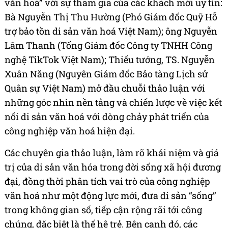
văn hoá” với sự tham gia của các khách mời uy tín:
Bà Nguyễn Thị Thu Hường (Phó Giám đốc Quỹ Hỗ
trợ bảo tồn di sản văn hoá Việt Nam); ông Nguyễn
Lâm Thanh (Tổng Giám đốc Công ty TNHH Công
nghệ TikTok Việt Nam); Thiếu tướng, TS. Nguyễn
Xuân Năng (Nguyên Giám đốc Bảo tàng Lịch sử
Quân sự Việt Nam) mở đầu chuỗi thảo luận với
những góc nhìn nền tảng và chiến lược về việc kết
nối di sản văn hoá với dòng chảy phát triển của
công nghiệp văn hoá hiện đại.
Các chuyên gia thảo luận, làm rõ khái niệm và giá
trị của di sản văn hóa trong đời sống xã hội đương
đại, đồng thời phân tích vai trò của công nghiệp
văn hoá như một động lực mới, đưa di sản “sống”
trong không gian số, tiếp cận rộng rãi tới công
chúng, đặc biệt là thế hệ trẻ. Bên cạnh đó, các