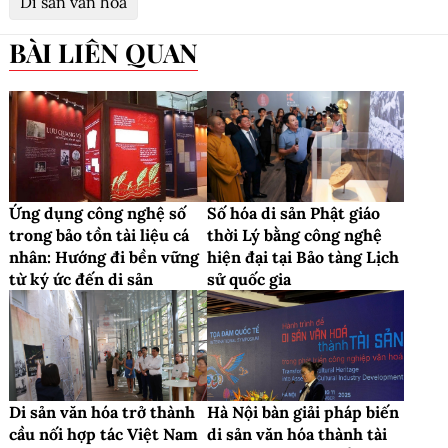
Di sản văn hóa
BÀI LIÊN QUAN
Ứng dụng công nghệ số
Số hóa di sản Phật giáo
trong bảo tồn tài liệu cá
thời Lý bằng công nghệ
nhân: Hướng đi bền vững
hiện đại tại Bảo tàng Lịch
từ ký ức đến di sản
sử quốc gia
Di sản văn hóa trở thành
Hà Nội bàn giải pháp biến
cầu nối hợp tác Việt Nam
di sản văn hóa thành tài