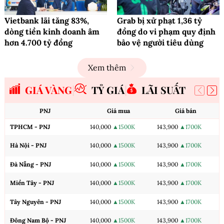
Vietbank lãi tăng 83%,
Grab bị xử phạt 1,36 tỷ
dòng tiền kinh doanh âm
đồng do vi phạm quy định
hơn 4.700 tỷ đồng
bảo vệ người tiêu dùng
Xem thêm
GIÁ VÀNG
TỶ GIÁ
LÃI SUẤT
PNJ
Giá mua
Giá bán
TPHCM - PNJ
140,000
▲1500K
143,900
▲1700K
Hà Nội - PNJ
140,000
▲1500K
143,900
▲1700K
Đà Nẵng - PNJ
140,000
▲1500K
143,900
▲1700K
Miền Tây - PNJ
140,000
▲1500K
143,900
▲1700K
Tây Nguyên - PNJ
140,000
▲1500K
143,900
▲1700K
Đông Nam Bộ - PNJ
140,000
▲1500K
143,900
▲1700K