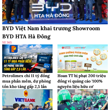
BYD Việt Nam khai trương Showroom
BYD HTA Hà Đông
XE 365
Petrolimex chi 11 tỷ đồng
Hoan TT bị phạt 200 triệu
mua phần mềm, dự phòng
đồng vì quảng cáo '100%
tồn kho tăng gấp 2,5 lần
nguyên liệu hữu cơ'