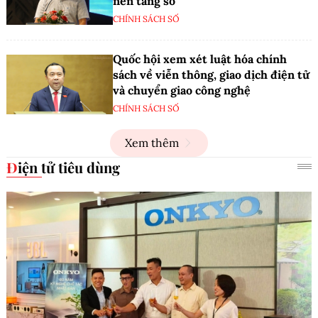
nền tảng số
CHÍNH SÁCH SỐ
Quốc hội xem xét luật hóa chính
sách về viễn thông, giao dịch điện tử
và chuyển giao công nghệ
CHÍNH SÁCH SỐ
Xem thêm
Điện tử tiêu dùng