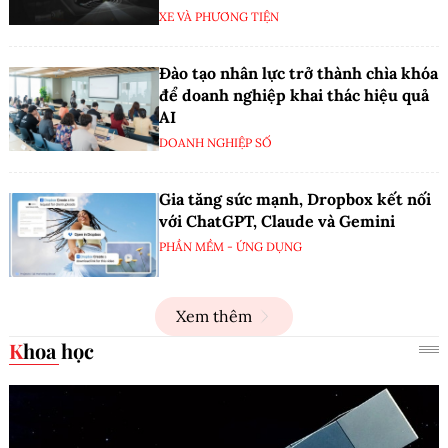
XE VÀ PHƯƠNG TIỆN
Đào tạo nhân lực trở thành chìa khóa
để doanh nghiệp khai thác hiệu quả
AI
DOANH NGHIỆP SỐ
Gia tăng sức mạnh, Dropbox kết nối
với ChatGPT, Claude và Gemini
PHẦN MỀM - ỨNG DỤNG
Xem thêm
Khoa học