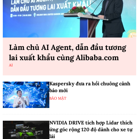
Làm chủ AI Agent, dẫn đầu tương
lai xuất khẩu cùng Alibaba.com
AI
Kaspersky đưa ra hồi chuông cảnh
báo mới
BẢO MẬT
NVIDIA DRIVE tích hợp Lidar thích
ứng góc rộng 120 độ dành cho xe tự
lái