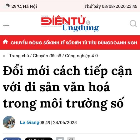
29°C,
Hà Nội
Thứ bảy 08/08/2026 23:45
CHUYỂN ĐỘNG SỐ
KINH TẾ SỐ
ĐIỆN TỬ TIÊU DÙNG
DOANH NGHIỆ
Trang chủ
Chuyển đổi số
Công nghiệp 4.0
Đổi mới cách tiếp cận
với di sản văn hoá
trong môi trường số
08:49
|
24/06/2025
La Giang