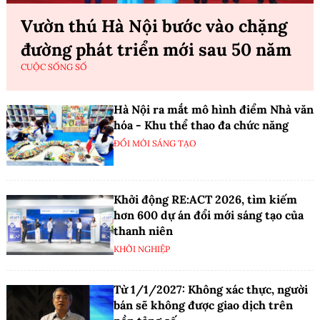
Vườn thú Hà Nội bước vào chặng
đường phát triển mới sau 50 năm
CUỘC SỐNG SỐ
Hà Nội ra mắt mô hình điểm Nhà văn
hóa - Khu thể thao đa chức năng
ĐỔI MỚI SÁNG TẠO
Khởi động RE:ACT 2026, tìm kiếm
hơn 600 dự án đổi mới sáng tạo của
thanh niên
KHỞI NGHIỆP
Từ 1/1/2027: Không xác thực, người
bán sẽ không được giao dịch trên