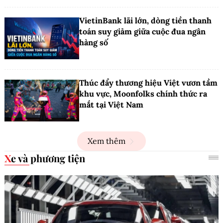
VietinBank lãi lớn, dòng tiền thanh
toán suy giảm giữa cuộc đua ngân
hàng số
Thúc đẩy thương hiệu Việt vươn tầm
khu vực, Moonfolks chính thức ra
mắt tại Việt Nam
Xem thêm
Xe và phương tiện