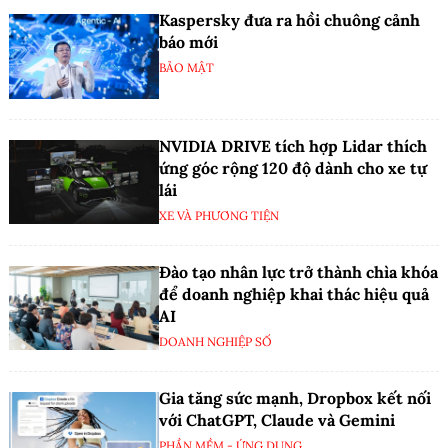
Kaspersky đưa ra hồi chuông cảnh
báo mới
BẢO MẬT
NVIDIA DRIVE tích hợp Lidar thích
ứng góc rộng 120 độ dành cho xe tự
lái
XE VÀ PHƯƠNG TIỆN
Đào tạo nhân lực trở thành chìa khóa
để doanh nghiệp khai thác hiệu quả
AI
DOANH NGHIỆP SỐ
Gia tăng sức mạnh, Dropbox kết nối
với ChatGPT, Claude và Gemini
PHẦN MỀM - ỨNG DỤNG