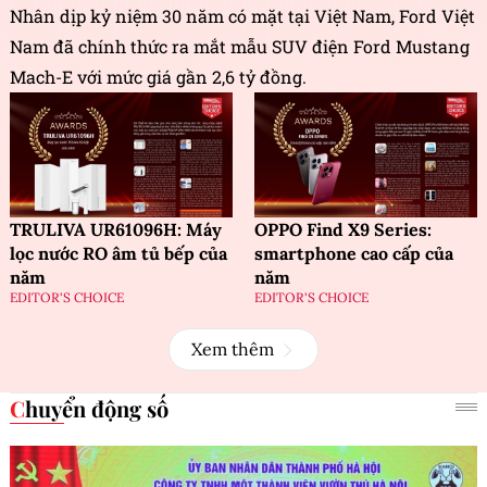
Nhân dịp kỷ niệm 30 năm có mặt tại Việt Nam, Ford Việt
Nam đã chính thức ra mắt mẫu SUV điện Ford Mustang
Mach-E với mức giá gần 2,6 tỷ đồng.
TRULIVA UR61096H: Máy
OPPO Find X9 Series:
lọc nước RO âm tủ bếp của
smartphone cao cấp của
năm
năm
EDITOR'S CHOICE
EDITOR'S CHOICE
Xem thêm
Chuyển động số