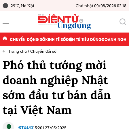
29°C,
Hà Nội
Chủ nhật 09/08/2026 02:18
CHUYỂN ĐỘNG SỐ
KINH TẾ SỐ
ĐIỆN TỬ TIÊU DÙNG
DOANH NGHIỆ
Trang chủ
Chuyển đổi số
Phó thủ tướng mời
doanh nghiệp Nhật
sớm đầu tư bán dẫn
tại Việt Nam
15:20
|
27/05/2025
ĐT&ƯD