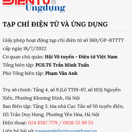
TẠP CHÍ ĐIỆN TỬ VÀ ỨNG DỤNG
Giấy phép hoạt động tạp chí điện tử số 360/GP-BTTTT
cấp ngày 18/7/2022
Cơ quan chủ quản:
Hội Vô tuyến - Điện tử Việt Nam
Tổng biên tập:
PGS.TS Trần Minh Tuấn
Phó Tổng biên tập:
Phạm Văn Anh
Trụ sở chính: Tầng 4, số 9 (Lô TT01-07, số 103) Nguyễn
Xiển, Phường Khương Đình, Hà Nội
Ban Biên tập: Tầng 3, tòa nhà Cục Tần số Vô tuyến điện,
115 Trần Duy Hưng, Phường Yên Hòa, Hà Nội
Điện thoại:
024 8587 7779
/
0936 55 99 55
Liên hệ bài vở:
toasoan@dientuungdung.vn