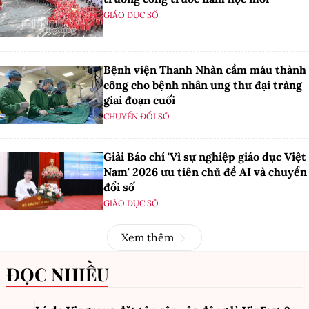
GIÁO DỤC SỐ
Bệnh viện Thanh Nhàn cầm máu thành
công cho bệnh nhân ung thư đại tràng
giai đoạn cuối
CHUYỂN ĐỔI SỐ
Giải Báo chí 'Vì sự nghiệp giáo dục Việt
Nam' 2026 ưu tiên chủ đề AI và chuyển
đổi số
GIÁO DỤC SỐ
Xem thêm
ĐỌC NHIỀU