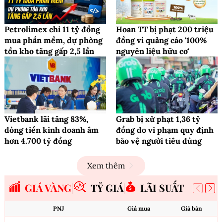
Petrolimex chi 11 tỷ đồng
Hoan TT bị phạt 200 triệu
mua phần mềm, dự phòng
đồng vì quảng cáo '100%
tồn kho tăng gấp 2,5 lần
nguyên liệu hữu cơ'
Vietbank lãi tăng 83%,
Grab bị xử phạt 1,36 tỷ
dòng tiền kinh doanh âm
đồng do vi phạm quy định
hơn 4.700 tỷ đồng
bảo vệ người tiêu dùng
Xem thêm
GIÁ VÀNG
TỶ GIÁ
LÃI SUẤT
PNJ
Giá mua
Giá bán