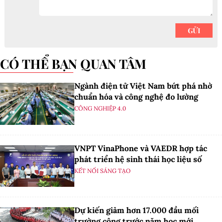
CÓ THỂ BẠN QUAN TÂM
Ngành điện tử Việt Nam bứt phá nhờ
chuẩn hóa và công nghệ đo lường
CÔNG NGHIỆP 4.0
VNPT VinaPhone và VAEDR hợp tác
phát triển hệ sinh thái học liệu số
KẾT NỐI SÁNG TẠO
Dự kiến giảm hơn 17.000 đầu mối
trường công trước năm học mới