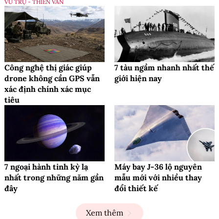
VŨ TRỤ - THIÊN VĂN
Công nghệ thị giác giúp
7 tàu ngầm nhanh nhất thế
drone không cần GPS vẫn
giới hiện nay
xác định chính xác mục
tiêu
7 ngoại hành tinh kỳ lạ
Máy bay J-36 lộ nguyên
nhất trong những năm gần
mẫu mới với nhiều thay
đây
đổi thiết kế
Xem thêm