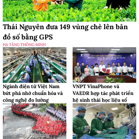
Thái Nguyên đưa 149 vùng chè lên bản
đồ số bằng GPS
HẠ TẦNG THÔNG MINH
Ngành điện tử Việt Nam
VNPT VinaPhone và
bứt phá nhờ chuẩn hóa và
VAEDR hợp tác phát triển
công nghệ đo lường
hệ sinh thái học liệu số