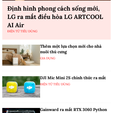
Định hình phong cách sống mới,
LG ra mắt điều hòa LG ARTCOOL
AI Air
ĐIỆN TỬ TIÊU DÙNG
Thêm một lựa chọn mới cho nhà
nuôi thú cưng
GIA DỤNG
DJI Mic Mini 2S chính thức ra mắt
ĐIỆN TỬ TIÊU DÙNG
Gainward ra mắt RTX 3060 Python