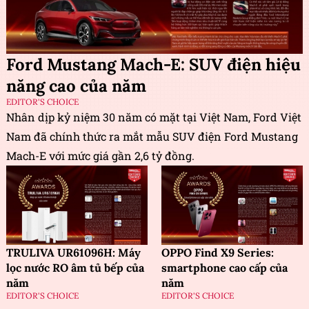
Ford Mustang Mach-E: SUV điện hiệu
năng cao của năm
EDITOR'S CHOICE
Nhân dịp kỷ niệm 30 năm có mặt tại Việt Nam, Ford Việt
Nam đã chính thức ra mắt mẫu SUV điện Ford Mustang
Mach-E với mức giá gần 2,6 tỷ đồng.
TRULIVA UR61096H: Máy
OPPO Find X9 Series:
lọc nước RO âm tủ bếp của
smartphone cao cấp của
năm
năm
EDITOR'S CHOICE
EDITOR'S CHOICE