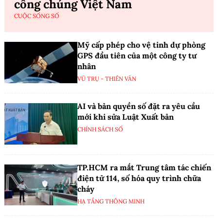
công chúng Việt Nam
CUỘC SỐNG SỐ
Mỹ cấp phép cho vệ tinh dự phòng
GPS đầu tiên của một công ty tư
nhân
VŨ TRỤ - THIÊN VĂN
AI và bản quyền số đặt ra yêu cầu
mới khi sửa Luật Xuất bản
CHÍNH SÁCH SỐ
TP.HCM ra mắt Trung tâm tác chiến
điện tử 114, số hóa quy trình chữa
cháy
HẠ TẦNG THÔNG MINH