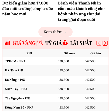
Dự kiến giảm hơn 17.000
Bệnh viện Thanh Nhàn
đầu mối trường công trước
cầm máu thành công cho
năm học mới
bệnh nhân ung thư đại
tràng giai đoạn cuối
Xem thêm
GIÁ VÀNG
TỶ GIÁ
LÃI SUẤT
PNJ
Giá mua
Giá bán
TPHCM - PNJ
138,500
142,500
Hà Nội - PNJ
138,500
142,500
Đà Nẵng - PNJ
138,500
142,500
Miền Tây - PNJ
138,500
142,500
Tây Nguyên - PNJ
138,500
142,500
Đông Nam Bộ - PNJ
138,500
142,500