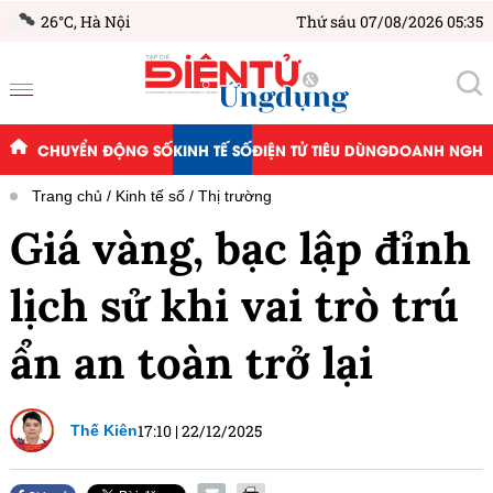
26°C,
Hà Nội
Thứ sáu 07/08/2026 05:35
CHUYỂN ĐỘNG SỐ
KINH TẾ SỐ
ĐIỆN TỬ TIÊU DÙNG
DOANH NGHIỆ
Trang chủ
Kinh tế số
Thị trường
Giá vàng, bạc lập đỉnh
lịch sử khi vai trò trú
ẩn an toàn trở lại
17:10
|
22/12/2025
Thế Kiên