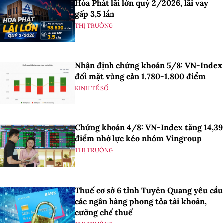
Hòa Phát lãi lớn quý 2/2026, lãi vay
gấp 3,5 lần
THỊ TRƯỜNG
Nhận định chứng khoán 5/8: VN-Index
đối mặt vùng cản 1.780-1.800 điểm
KINH TẾ SỐ
Chứng khoán 4/8: VN-Index tăng 14,39
điểm nhờ lực kéo nhóm Vingroup
THỊ TRƯỜNG
Thuế cơ sở 6 tỉnh Tuyên Quang yêu cầu
các ngân hàng phong tỏa tài khoản,
cưỡng chế thuế