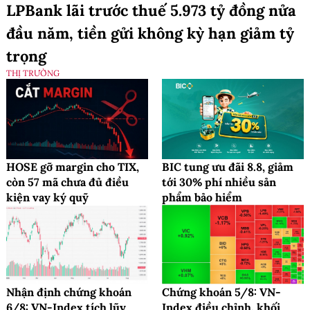
LPBank lãi trước thuế 5.973 tỷ đồng nửa
đầu năm, tiền gửi không kỳ hạn giảm tỷ
trọng
THỊ TRƯỜNG
HOSE gỡ margin cho TIX,
BIC tung ưu đãi 8.8, giảm
còn 57 mã chưa đủ điều
tới 30% phí nhiều sản
kiện vay ký quỹ
phẩm bảo hiểm
Nhận định chứng khoán
Chứng khoán 5/8: VN-
6/8: VN-Index tích lũy
Index điều chỉnh, khối