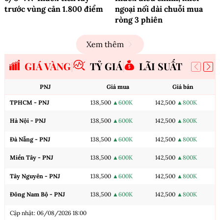
trước vùng cản 1.800 điểm
ngoại nối dài chuỗi mua
ròng 3 phiên
Xem thêm
GIÁ VÀNG
TỶ GIÁ
LÃI SUẤT
PNJ
Giá mua
Giá bán
TPHCM - PNJ
138,500
▲600K
142,500
▲800K
Hà Nội - PNJ
138,500
▲600K
142,500
▲800K
Đà Nẵng - PNJ
138,500
▲600K
142,500
▲800K
Miền Tây - PNJ
138,500
▲600K
142,500
▲800K
Tây Nguyên - PNJ
138,500
▲600K
142,500
▲800K
Đông Nam Bộ - PNJ
138,500
▲600K
142,500
▲800K
Cập nhật: 06/08/2026 18:00