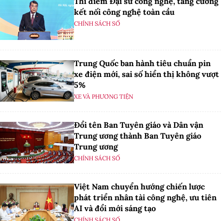
Thí điểm Đại sứ công nghệ, tăng cường
kết nối công nghệ toàn cầu
CHÍNH SÁCH SỐ
Trung Quốc ban hành tiêu chuẩn pin
xe điện mới, sai số hiển thị không vượt
5%
XE VÀ PHƯƠNG TIỆN
Đổi tên Ban Tuyên giáo và Dân vận
Trung ương thành Ban Tuyên giáo
Trung ương
CHÍNH SÁCH SỐ
Việt Nam chuyển hướng chiến lược
phát triển nhân tài công nghệ, ưu tiên
AI và đổi mới sáng tạo
CHÍNH SÁCH SỐ