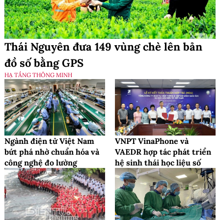
Thái Nguyên đưa 149 vùng chè lên bản
đồ số bằng GPS
HẠ TẦNG THÔNG MINH
Ngành điện tử Việt Nam
VNPT VinaPhone và
bứt phá nhờ chuẩn hóa và
VAEDR hợp tác phát triển
công nghệ đo lường
hệ sinh thái học liệu số