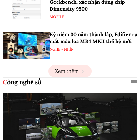
Geekbench, xác nhận dùng chip
Dimensity 9500
MOBILE
Kỷ niệm 30 năm thành lập, Edifier ra
mắt mẫu loa MR4 MKII thế hệ mới
NGHE - NHÌN
Xem thêm
Công nghệ số