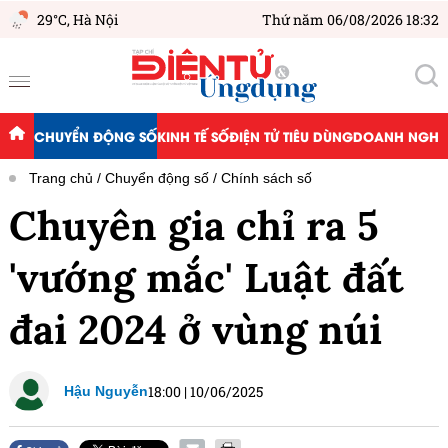
29°C,
Hà Nội
Thứ năm 06/08/2026 18:32
CHUYỂN ĐỘNG SỐ
KINH TẾ SỐ
ĐIỆN TỬ TIÊU DÙNG
DOANH NGHIỆ
Trang chủ
Chuyển động số
Chính sách số
Chuyên gia chỉ ra 5
'vướng mắc' Luật đất
đai 2024 ở vùng núi
18:00
|
10/06/2025
Hậu Nguyễn