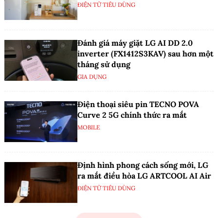
ĐIỆN TỬ TIÊU DÙNG
Đánh giá máy giặt LG AI DD 2.0
inverter (FX1412S3KAV) sau hơn một
tháng sử dụng
GIA DỤNG
Điện thoại siêu pin TECNO POVA
Curve 2 5G chính thức ra mắt
MOBILE
Định hình phong cách sống mới, LG
ra mắt điều hòa LG ARTCOOL AI Air
ĐIỆN TỬ TIÊU DÙNG