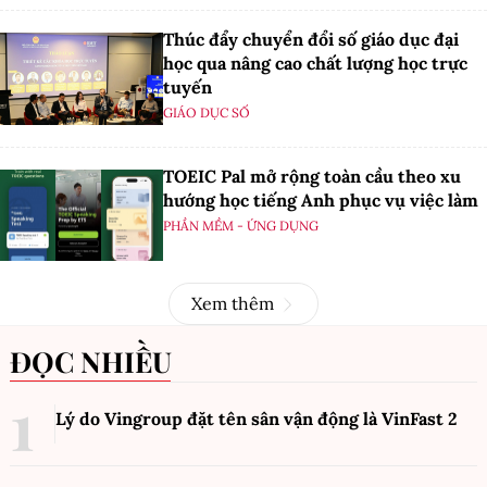
Thúc đẩy chuyển đổi số giáo dục đại
học qua nâng cao chất lượng học trực
tuyến
GIÁO DỤC SỐ
TOEIC Pal mở rộng toàn cầu theo xu
hướng học tiếng Anh phục vụ việc làm
PHẦN MỀM - ỨNG DỤNG
Xem thêm
ĐỌC NHIỀU
Lý do Vingroup đặt tên sân vận động là VinFast
2