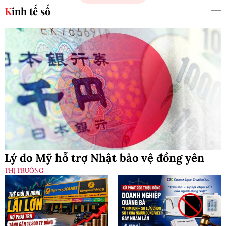
Kinh tế số
Lý do Mỹ hỗ trợ Nhật bảo vệ đồng yên
THỊ TRƯỜNG