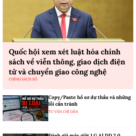
Quốc hội xem xét luật hóa chính
sách về viễn thông, giao dịch điện
tử và chuyển giao công nghệ
CHÍNH SÁCH SỐ
Copy/Paste hồ sơ dự thầu và những
lỗi cần tránh
TƯ VẤN CHỈ DẪN
Đánh giá máy giặt LG AI DD 2.0