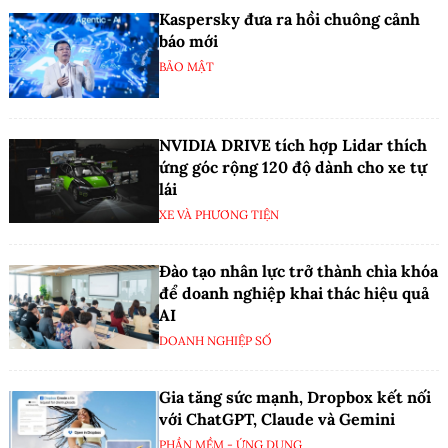
Kaspersky đưa ra hồi chuông cảnh
báo mới
BẢO MẬT
NVIDIA DRIVE tích hợp Lidar thích
ứng góc rộng 120 độ dành cho xe tự
lái
XE VÀ PHƯƠNG TIỆN
Đào tạo nhân lực trở thành chìa khóa
để doanh nghiệp khai thác hiệu quả
AI
DOANH NGHIỆP SỐ
Gia tăng sức mạnh, Dropbox kết nối
với ChatGPT, Claude và Gemini
PHẦN MỀM - ỨNG DỤNG