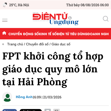
25°C,
Hà Nội
Thứ bảy 08/08/2026 06:00
CHUYỂN ĐỘNG SỐ
KINH TẾ SỐ
ĐIỆN TỬ TIÊU DÙNG
DOANH NGHIỆ
Trang chủ
Chuyển đổi số
Giáo dục số
FPT khởi công tổ hợp
giáo dục quy mô lớn
tại Hải Phòng
16:09
|
21/03/2026
Hồng Anh