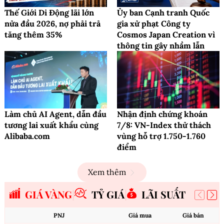
Thế Giới Di Động lãi lớn
Ủy ban Cạnh tranh Quốc
nửa đầu 2026, nợ phải trả
gia xử phạt Công ty
tăng thêm 35%
Cosmos Japan Creation vì
thông tin gây nhầm lẫn
Làm chủ AI Agent, dẫn đầu
Nhận định chứng khoán
tương lai xuất khẩu cùng
7/8: VN-Index thử thách
Alibaba.com
vùng hỗ trợ 1.750-1.760
điểm
Xem thêm
GIÁ VÀNG
TỶ GIÁ
LÃI SUẤT
PNJ
Giá mua
Giá bán