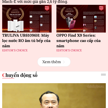
Mach-E với mức giá gần 2,6 tỷ đồng.
TRULIVA UR61096H: Máy
OPPO Find X9 Series:
lọc nước RO âm tủ bếp của
smartphone cao cấp của
năm
năm
EDITOR'S CHOICE
EDITOR'S CHOICE
Xem thêm
Chuyển động số