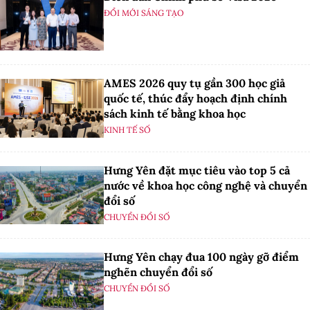
ĐỔI MỚI SÁNG TẠO
AMES 2026 quy tụ gần 300 học giả
quốc tế, thúc đẩy hoạch định chính
sách kinh tế bằng khoa học
KINH TẾ SỐ
Hưng Yên đặt mục tiêu vào top 5 cả
nước về khoa học công nghệ và chuyển
đổi số
CHUYỂN ĐỔI SỐ
Hưng Yên chạy đua 100 ngày gỡ điểm
nghẽn chuyển đổi số
CHUYỂN ĐỔI SỐ