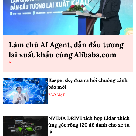
Làm chủ AI Agent, dẫn đầu tương
lai xuất khẩu cùng Alibaba.com
AI
Kaspersky đưa ra hồi chuông cảnh
báo mới
BẢO MẬT
NVIDIA DRIVE tích hợp Lidar thích
ứng góc rộng 120 độ dành cho xe tự
lái