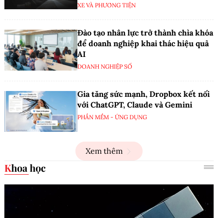
XE VÀ PHƯƠNG TIỆN
Đào tạo nhân lực trở thành chìa khóa
để doanh nghiệp khai thác hiệu quả
AI
DOANH NGHIỆP SỐ
Gia tăng sức mạnh, Dropbox kết nối
với ChatGPT, Claude và Gemini
PHẦN MỀM - ỨNG DỤNG
Xem thêm
Khoa học