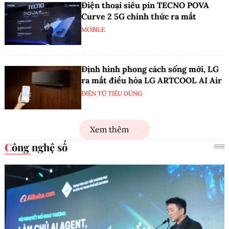
Điện thoại siêu pin TECNO POVA
Curve 2 5G chính thức ra mắt
MOBILE
Định hình phong cách sống mới, LG
ra mắt điều hòa LG ARTCOOL AI Air
ĐIỆN TỬ TIÊU DÙNG
Xem thêm
Công nghệ số