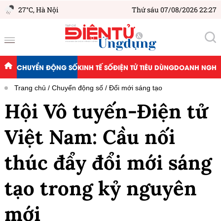
27°C,
Hà Nội
Thứ sáu 07/08/2026 22:27
CHUYỂN ĐỘNG SỐ
KINH TẾ SỐ
ĐIỆN TỬ TIÊU DÙNG
DOANH NGHIỆ
Trang chủ
Chuyển động số
Đổi mới sáng tạo
Hội Vô tuyến-Điện tử
Việt Nam: Cầu nối
thúc đẩy đổi mới sáng
tạo trong kỷ nguyên
mới