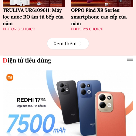
TRULIVA UR61096H: Máy
OPPO Find X9 Series:
lọc nước RO âm tủ bếp của
smartphone cao cấp của
năm
năm
EDITOR'S CHOICE
EDITOR'S CHOICE
Xem thêm
Điện tử tiêu dùng