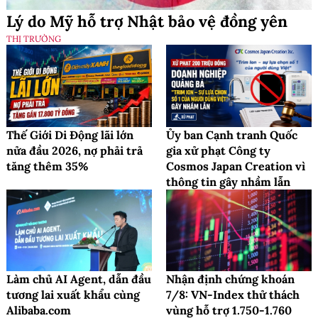
Lý do Mỹ hỗ trợ Nhật bảo vệ đồng yên
THỊ TRƯỜNG
Thế Giới Di Động lãi lớn
Ủy ban Cạnh tranh Quốc
nửa đầu 2026, nợ phải trả
gia xử phạt Công ty
tăng thêm 35%
Cosmos Japan Creation vì
thông tin gây nhầm lẫn
Làm chủ AI Agent, dẫn đầu
Nhận định chứng khoán
tương lai xuất khẩu cùng
7/8: VN-Index thử thách
Alibaba.com
vùng hỗ trợ 1.750-1.760