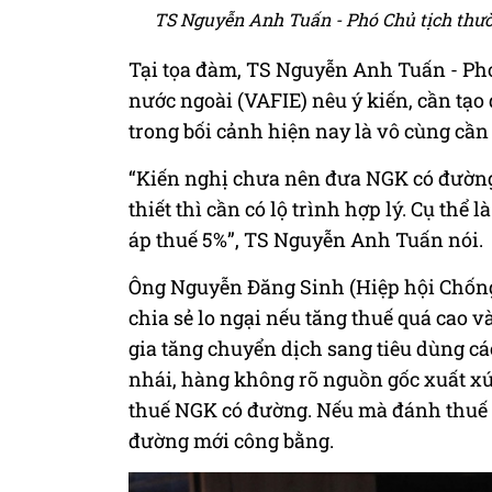
TS Nguyễn Anh Tuấn - Phó Chủ tịch thườ
Tại tọa đàm, TS Nguyễn Anh Tuấn - Phó
nước ngoài (VAFIE) nêu ý kiến, cần tạo
trong bối cảnh hiện nay là vô cùng cần 
“Kiến nghị chưa nên đưa NGK có đường
thiết thì cần có lộ trình hợp lý. Cụ thể 
áp thuế 5%”, TS Nguyễn Anh Tuấn nói.
Ông Nguyễn Đăng Sinh (Hiệp hội Chống
chia sẻ lo ngại nếu tăng thuế quá cao v
gia tăng chuyển dịch sang tiêu dùng cá
nhái, hàng không rõ nguồn gốc xuất xứ
thuế NGK có đường. Nếu mà đánh thuế đ
đường mới công bằng.