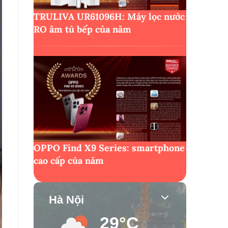
TRULIVA UR61096H: Máy lọc nước
RO âm tủ bếp của năm
OPPO Find X9 Series: smartphone
cao cấp của năm
Hà Nội
29°C