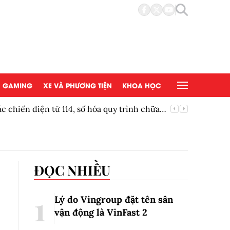
GAMING
XE VÀ PHƯƠNG TIỆN
KHOA HỌC
 chiến điện tử 114, số hóa quy trình chữa
Thái Ngu
ĐỌC NHIỀU
Lý do Vingroup đặt tên sân
vận động là VinFast
2