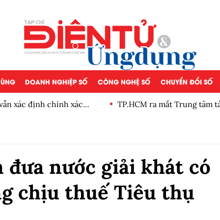
 DÙNG
DOANH NGHIỆP SỐ
CÔNG NGHỆ SỐ
CHUYỂN ĐỔI SỐ
vẫn xác định chính xác
TP.HCM ra mắt Trung tâm tác
cháy
 đưa nước giải khát có
g chịu thuế Tiêu thụ