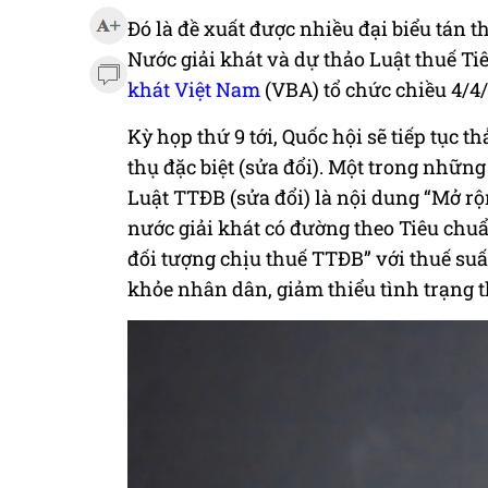
Đó là đề xuất được nhiều đại biểu tán 
Nước giải khát và dự thảo Luật thuế Ti
khát Việt Nam
(VBA) tổ chức chiều 4/4
Kỳ họp thứ 9 tới, Quốc hội sẽ tiếp tục 
thụ đặc biệt (sửa đổi). Một trong nhữn
Luật TTĐB (sửa đổi) là nội dung “Mở rộn
nước giải khát có đường theo Tiêu ch
đối tượng chịu thuế TTĐB” với thuế suấ
khỏe nhân dân, giảm thiểu tình trạng th