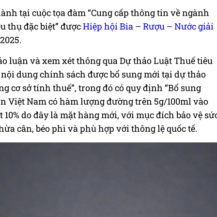
thành tại cuộc tọa đàm “Cung cấp thông tin về ngành
êu thụ đặc biệt” được
Hiệp hội Bia – Rượu – Nước giải
/2025.
thảo luận và xem xét thông qua Dự thảo Luật Thuế tiêu
g nội dung chính sách được bổ sung mới tại dự thảo
g cơ sở tính thuế”, trong đó có quy định “Bổ sung
uẩn Việt Nam có hàm lượng đường trên 5g/100ml vào
t 10% do đây là mặt hàng mới, với mục đích bảo vệ sứ
ừa cân, béo phì và phù hợp với thông lệ quốc tế.