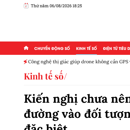
Thứ năm 06/08/2026 18:25
CHUYỂN ĐỘNG SỐ
KINH TẾ SỐ
ĐIỆN TỬ TIÊU
hiệu quả
Công nghệ thị giác giúp drone không cần GPS 
mục tiêu
Kinh tế số
Kiến nghị chưa nên
đường vào đối tượn
đặc biệt