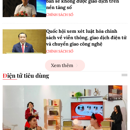
bán sẽ không được giao dịch trên
nền tảng số
CHÍNH SÁCH SỐ
Quốc hội xem xét luật hóa chính
sách về viễn thông, giao dịch điện tử
và chuyển giao công nghệ
CHÍNH SÁCH SỐ
Xem thêm
Điện tử tiêu dùng