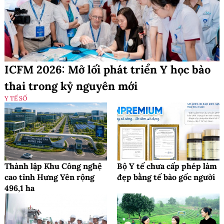
ICFM 2026: Mở lối phát triển Y học bào
thai trong kỷ nguyên mới
Y TẾ SỐ
Thành lập Khu Công nghệ
Bộ Y tế chưa cấp phép làm
cao tỉnh Hưng Yên rộng
đẹp bằng tế bào gốc người
496,1 ha