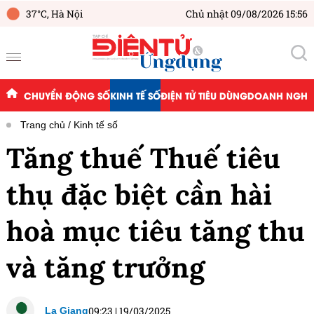
37°C,
Hà Nội
Chủ nhật 09/08/2026 15:56
CHUYỂN ĐỘNG SỐ
KINH TẾ SỐ
ĐIỆN TỬ TIÊU DÙNG
DOANH NGHIỆ
Trang chủ
Kinh tế số
Tăng thuế Thuế tiêu
thụ đặc biệt cần hài
hoà mục tiêu tăng thu
và tăng trưởng
09:23
|
19/03/2025
La Giang