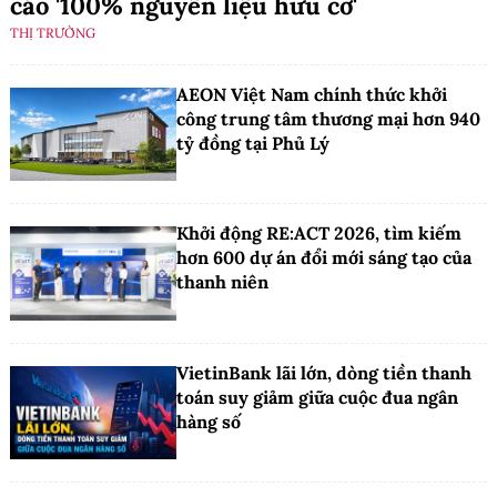
cáo '100% nguyên liệu hữu cơ'
THỊ TRƯỜNG
AEON Việt Nam chính thức khởi
công trung tâm thương mại hơn 940
tỷ đồng tại Phủ Lý
Khởi động RE:ACT 2026, tìm kiếm
hơn 600 dự án đổi mới sáng tạo của
thanh niên
VietinBank lãi lớn, dòng tiền thanh
toán suy giảm giữa cuộc đua ngân
hàng số