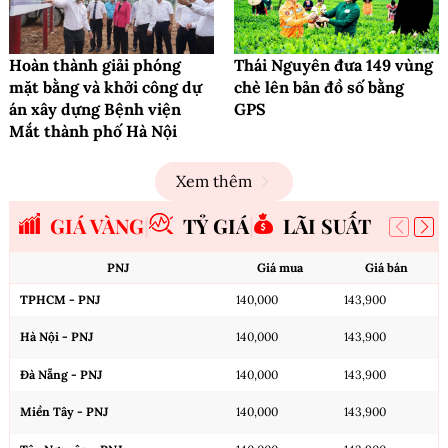
Hoàn thành giải phóng
Thái Nguyên đưa 149 vùng
mặt bằng và khởi công dự
chè lên bản đồ số bằng
án xây dựng Bệnh viện
GPS
Mắt thành phố Hà Nội
Xem thêm
GIÁ VÀNG
TỶ GIÁ
LÃI SUẤT
PNJ
Giá mua
Giá bán
TPHCM - PNJ
140,000
143,900
Hà Nội - PNJ
140,000
143,900
Đà Nẵng - PNJ
140,000
143,900
Miền Tây - PNJ
140,000
143,900