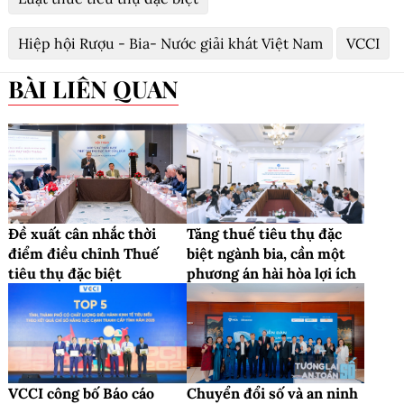
Hiệp hội Rượu - Bia- Nước giải khát Việt Nam
VCCI
BÀI LIÊN QUAN
Đề xuất cân nhắc thời
Tăng thuế tiêu thụ đặc
điểm điều chỉnh Thuế
biệt ngành bia, cần một
tiêu thụ đặc biệt
phương án hài hòa lợi ích
VCCI công bố Báo cáo
Chuyển đổi số và an ninh