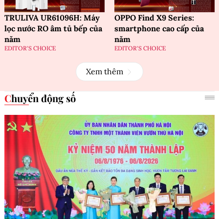
TRULIVA UR61096H: Máy
OPPO Find X9 Series:
lọc nước RO âm tủ bếp của
smartphone cao cấp của
năm
năm
EDITOR'S CHOICE
EDITOR'S CHOICE
Xem thêm
Chuyển động số