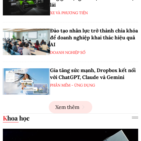
lái
XE VÀ PHƯƠNG TIỆN
Đào tạo nhân lực trở thành chìa khóa
để doanh nghiệp khai thác hiệu quả
AI
DOANH NGHIỆP SỐ
Gia tăng sức mạnh, Dropbox kết nối
với ChatGPT, Claude và Gemini
PHẦN MỀM - ỨNG DỤNG
Xem thêm
Khoa học