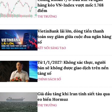
hàng kéo VN-Index vượt mốc 1.768
điểm
THỊ TRƯỜNG
VietinBank lãi lớn, dòng tiền thanh
toán suy giảm giữa cuộc đua ngân hàng
số
KẾT NỐI SÁNG TẠO
Từ 1/1/2027: Không xác thực, người
bán sẽ không được giao dịch trên nền
tảng số
CHÍNH SÁCH SỐ
Giá dầu tăng khi Iran tính siết tàu qua
eo biển Hormuz
THỊ TRƯỜNG