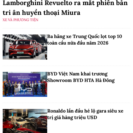
Lamborghini Revuelto ra mắt phiên bản
tri ân huyền thoại Miura
XE VÀ PHƯƠNG TIỆN
Ba hãng xe Trung Quốc lọt top 10
toàn cầu nửa đầu năm 2026
BYD Việt Nam khai trương
Showroom BYD HTA Hà Đông
Ronaldo lần đầu hé lộ gara siêu xe
trị giá hàng triệu USD