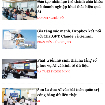
Đào tạo nhân lực trở thành chìa khóa
để doanh nghiệp khai thác hiệu quả
AI
DOANH NGHIỆP SỐ
Gia tăng sức mạnh, Dropbox kết nối
với ChatGPT, Claude và Gemini
PHẦN MỀM - ỨNG DỤNG
Phát triển hệ sinh thái hạ tầng số
phục vụ AI và kinh tế dữ liệu
HẠ TẦNG THÔNG MINH
Sơn La đưa AI vào bài toán quản trị
công bằng dữ liệu thật
AI