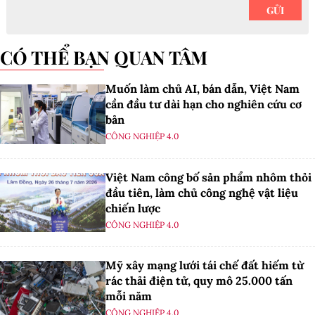
CÓ THỂ BẠN QUAN TÂM
Muốn làm chủ AI, bán dẫn, Việt Nam
cần đầu tư dài hạn cho nghiên cứu cơ
bản
CÔNG NGHIỆP 4.0
Việt Nam công bố sản phẩm nhôm thỏi
đầu tiên, làm chủ công nghệ vật liệu
chiến lược
CÔNG NGHIỆP 4.0
Mỹ xây mạng lưới tái chế đất hiếm từ
rác thải điện tử, quy mô 25.000 tấn
mỗi năm
CÔNG NGHIỆP 4.0