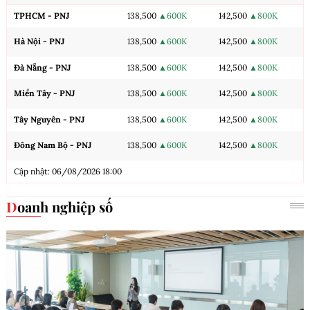
TPHCM - PNJ
138,500
▲600K
142,500
▲800K
Hà Nội - PNJ
138,500
▲600K
142,500
▲800K
Đà Nẵng - PNJ
138,500
▲600K
142,500
▲800K
Miền Tây - PNJ
138,500
▲600K
142,500
▲800K
Tây Nguyên - PNJ
138,500
▲600K
142,500
▲800K
Đông Nam Bộ - PNJ
138,500
▲600K
142,500
▲800K
Cập nhật: 06/08/2026 18:00
Doanh nghiệp số