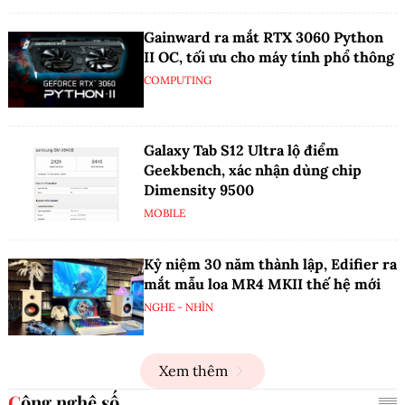
Gainward ra mắt RTX 3060 Python
II OC, tối ưu cho máy tính phổ thông
COMPUTING
Galaxy Tab S12 Ultra lộ điểm
Geekbench, xác nhận dùng chip
Dimensity 9500
MOBILE
Kỷ niệm 30 năm thành lập, Edifier ra
mắt mẫu loa MR4 MKII thế hệ mới
NGHE - NHÌN
Xem thêm
Công nghệ số