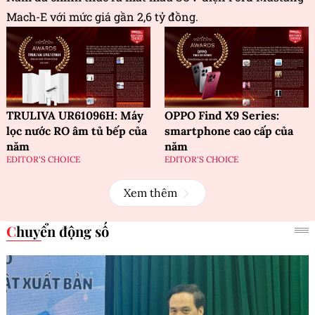
Mach-E với mức giá gần 2,6 tỷ đồng.
TRULIVA UR61096H: Máy
OPPO Find X9 Series:
lọc nước RO âm tủ bếp của
smartphone cao cấp của
năm
năm
EDITOR'S CHOICE
EDITOR'S CHOICE
Xem thêm
Chuyển động số