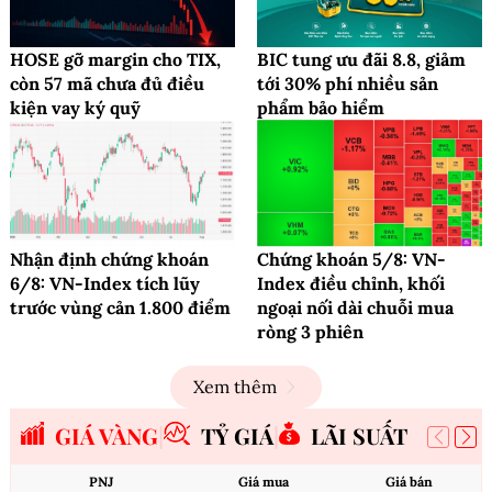
HOSE gỡ margin cho TIX,
BIC tung ưu đãi 8.8, giảm
còn 57 mã chưa đủ điều
tới 30% phí nhiều sản
kiện vay ký quỹ
phẩm bảo hiểm
Nhận định chứng khoán
Chứng khoán 5/8: VN-
6/8: VN-Index tích lũy
Index điều chỉnh, khối
trước vùng cản 1.800 điểm
ngoại nối dài chuỗi mua
ròng 3 phiên
Xem thêm
GIÁ VÀNG
TỶ GIÁ
LÃI SUẤT
PNJ
Giá mua
Giá bán