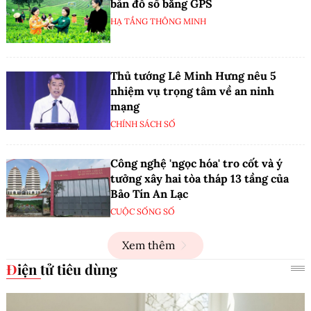
bản đồ số bằng GPS
HẠ TẦNG THÔNG MINH
Thủ tướng Lê Minh Hưng nêu 5
nhiệm vụ trọng tâm về an ninh
mạng
CHÍNH SÁCH SỐ
Công nghệ 'ngọc hóa' tro cốt và ý
tưởng xây hai tòa tháp 13 tầng của
Bảo Tín An Lạc
CUỘC SỐNG SỐ
Xem thêm
Điện tử tiêu dùng