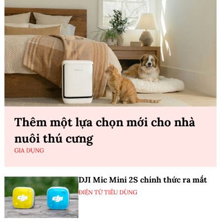
Thêm một lựa chọn mới cho nhà
nuôi thú cưng
GIA DỤNG
DJI Mic Mini 2S chính thức ra mắt
ĐIỆN TỬ TIÊU DÙNG