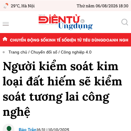
29°C,
Hà Nội
Thứ năm 06/08/2026 18:30
CHUYỂN ĐỘNG SỐ
KINH TẾ SỐ
ĐIỆN TỬ TIÊU DÙNG
DOANH NGHIỆ
Trang chủ
Chuyển đổi số
Công nghiệp 4.0
Người kiểm soát kim
loại đất hiếm sẽ kiểm
soát tương lai công
nghệ
16:31
|
10/10/2025
Bảo Trân