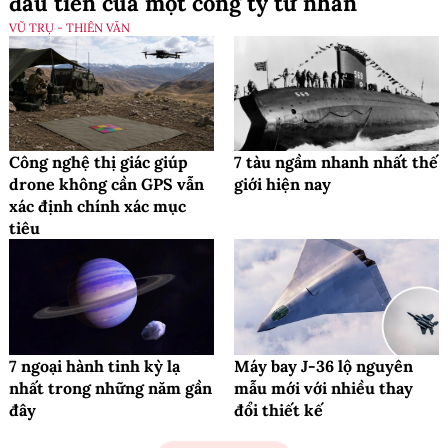
đầu tiên của một công ty tư nhân
VŨ TRỤ - THIÊN VĂN
Công nghệ thị giác giúp
7 tàu ngầm nhanh nhất thế
drone không cần GPS vẫn
giới hiện nay
xác định chính xác mục
tiêu
7 ngoại hành tinh kỳ lạ
Máy bay J-36 lộ nguyên
nhất trong những năm gần
mẫu mới với nhiều thay
đây
đổi thiết kế