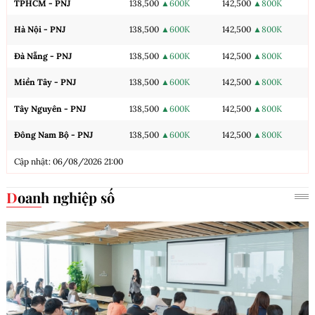
TPHCM - PNJ
138,500
▲600K
142,500
▲800K
Hà Nội - PNJ
138,500
▲600K
142,500
▲800K
Đà Nẵng - PNJ
138,500
▲600K
142,500
▲800K
Miền Tây - PNJ
138,500
▲600K
142,500
▲800K
Tây Nguyên - PNJ
138,500
▲600K
142,500
▲800K
Đông Nam Bộ - PNJ
138,500
▲600K
142,500
▲800K
Cập nhật: 06/08/2026 21:00
Doanh nghiệp số