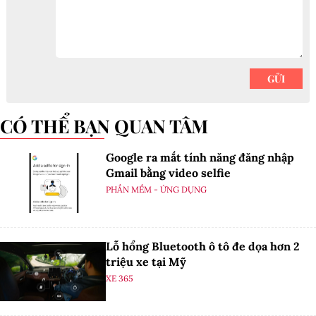
CÓ THỂ BẠN QUAN TÂM
Google ra mắt tính năng đăng nhập
Gmail bằng video selfie
PHẦN MỀM - ỨNG DỤNG
Lỗ hổng Bluetooth ô tô đe dọa hơn 2
triệu xe tại Mỹ
XE 365