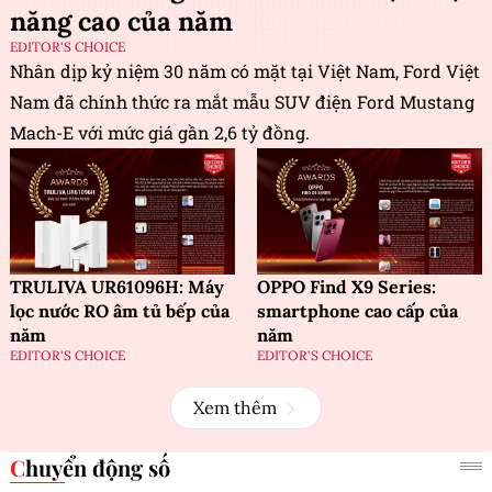
năng cao của năm
EDITOR'S CHOICE
Nhân dịp kỷ niệm 30 năm có mặt tại Việt Nam, Ford Việt
Nam đã chính thức ra mắt mẫu SUV điện Ford Mustang
Mach-E với mức giá gần 2,6 tỷ đồng.
TRULIVA UR61096H: Máy
OPPO Find X9 Series:
lọc nước RO âm tủ bếp của
smartphone cao cấp của
năm
năm
EDITOR'S CHOICE
EDITOR'S CHOICE
Xem thêm
Chuyển động số