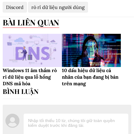
Discord
rò rỉ dữ liệu người dùng
BÀI LIÊN QUAN
Windows 11 âm thầm rò
10 dấu hiệu dữ liệu cá
rỉ dữ liệu qua lỗ hổng
nhân của bạn đang bị bán
DNS mã hóa
trên mạng