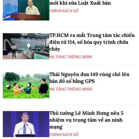
mới khi sửa Luật Xuất bản
CHÍNH SÁCH SỐ
TP.HCM ra mắt Trung tâm tác chiến
điện tử 114, số hóa quy trình chữa
cháy
HẠ TẦNG THÔNG MINH
Thái Nguyên đưa 149 vùng chè lên
bản đồ số bằng GPS
HẠ TẦNG THÔNG MINH
Thủ tướng Lê Minh Hưng nêu 5
nhiệm vụ trọng tâm về an ninh
mạng
CHÍNH SÁCH SỐ