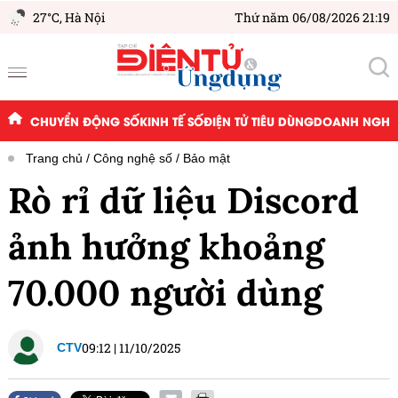
27°C,
Hà Nội
Thứ năm 06/08/2026 21:19
CHUYỂN ĐỘNG SỐ
KINH TẾ SỐ
ĐIỆN TỬ TIÊU DÙNG
DOANH NGHIỆ
Trang chủ
Công nghệ số
Bảo mật
Rò rỉ dữ liệu Discord
ảnh hưởng khoảng
70.000 người dùng
09:12
|
11/10/2025
CTV