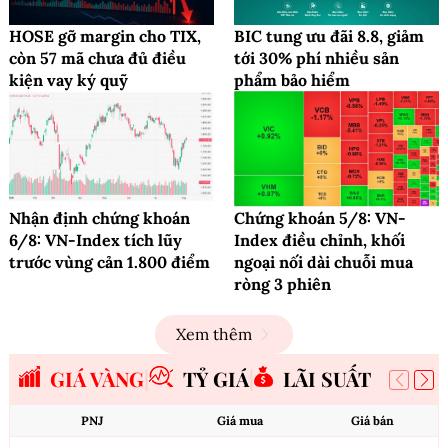
HOSE gỡ margin cho TIX,
BIC tung ưu đãi 8.8, giảm
còn 57 mã chưa đủ điều
tới 30% phí nhiều sản
kiện vay ký quỹ
phẩm bảo hiểm
Nhận định chứng khoán
Chứng khoán 5/8: VN-
6/8: VN-Index tích lũy
Index điều chỉnh, khối
trước vùng cản 1.800 điểm
ngoại nối dài chuỗi mua
ròng 3 phiên
Xem thêm
GIÁ VÀNG
TỶ GIÁ
LÃI SUẤT
PNJ
Giá mua
Giá bán