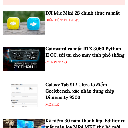
DJI Mic Mini 2S chính thức ra mắt
ĐIỆN TỬ TIÊU DÙNG
Gainward ra mắt RTX 3060 Python
II OC, tối ưu cho máy tính phổ thông
COMPUTING
Galaxy Tab S12 Ultra lộ điểm
Geekbench, xác nhận dùng chip
Dimensity 9500
MOBILE
Kỷ niệm 30 năm thành lập, Edifier ra
mắt mẫu loa MR4 MKII thế hệ mới