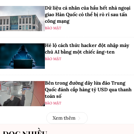
Dữ liệu cá nhân của hầu hết nhà ngoại
giao Hàn Quốc có thể bị rò rỉ sau tấn
công mạng
BẢO MẬT
Hé lộ cách thức hacker đột nhập máy
chủ AI bằng một chiếc ăng-ten
BẢO MẬT
Bên trong đường dây lừa đảo Trung
Quốc đánh cắp hàng tỷ USD qua thanh
toán số
BẢO MẬT
Xem thêm
ĐỌC NHIỀU