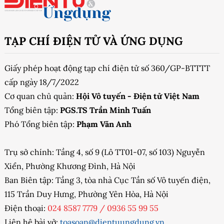
TẠP CHÍ ĐIỆN TỬ VÀ ỨNG DỤNG
Giấy phép hoạt động tạp chí điện tử số 360/GP-BTTTT
cấp ngày 18/7/2022
Cơ quan chủ quản:
Hội Vô tuyến - Điện tử Việt Nam
Tổng biên tập:
PGS.TS Trần Minh Tuấn
Phó Tổng biên tập:
Phạm Văn Anh
Trụ sở chính: Tầng 4, số 9 (Lô TT01-07, số 103) Nguyễn
Xiển, Phường Khương Đình, Hà Nội
Ban Biên tập: Tầng 3, tòa nhà Cục Tần số Vô tuyến điện,
115 Trần Duy Hưng, Phường Yên Hòa, Hà Nội
Điện thoại:
024 8587 7779
/
0936 55 99 55
Liên hệ bài vở:
toasoan@dientuungdung.vn