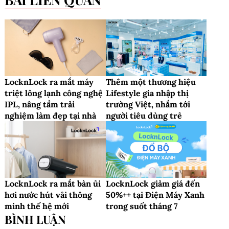
LocknLock ra mắt máy
Thêm một thương hiệu
triệt lông lạnh công nghệ
Lifestyle gia nhập thị
IPL, nâng tầm trải
trường Việt, nhắm tới
nghiệm làm đẹp tại nhà
người tiêu dùng trẻ
LocknLock ra mắt bàn ủi
LocknLock giảm giá đến
hơi nước hút vải thông
50%++ tại Điện Máy Xanh
minh thế hệ mới
trong suốt tháng 7