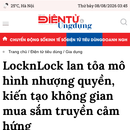
25°C,
Hà Nội
Thứ bảy 08/08/2026 03:45
CHUYỂN ĐỘNG SỐ
KINH TẾ SỐ
ĐIỆN TỬ TIÊU DÙNG
DOANH NGHIỆ
Trang chủ
Điện tử tiêu dùng
Gia dụng
LocknLock lan tỏa mô
hình nhượng quyền,
kiến tạo không gian
mua sắm truyền cảm
hứng