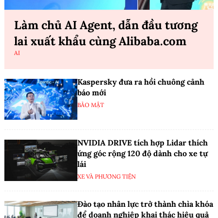
Làm chủ AI Agent, dẫn đầu tương
lai xuất khẩu cùng Alibaba.com
AI
Kaspersky đưa ra hồi chuông cảnh
báo mới
BẢO MẬT
NVIDIA DRIVE tích hợp Lidar thích
ứng góc rộng 120 độ dành cho xe tự
lái
XE VÀ PHƯƠNG TIỆN
Đào tạo nhân lực trở thành chìa khóa
để doanh nghiệp khai thác hiệu quả