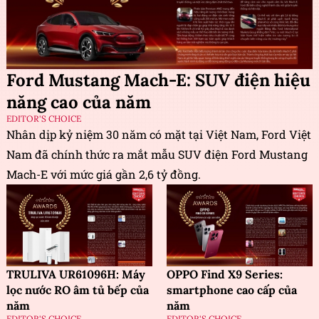
Ford Mustang Mach-E: SUV điện hiệu
năng cao của năm
EDITOR'S CHOICE
Nhân dịp kỷ niệm 30 năm có mặt tại Việt Nam, Ford Việt
Nam đã chính thức ra mắt mẫu SUV điện Ford Mustang
Mach-E với mức giá gần 2,6 tỷ đồng.
TRULIVA UR61096H: Máy
OPPO Find X9 Series:
lọc nước RO âm tủ bếp của
smartphone cao cấp của
năm
năm
EDITOR'S CHOICE
EDITOR'S CHOICE