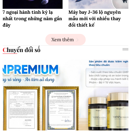
7 ngoại hành tinh kỳ lạ
Máy bay J-36 lộ nguyên
nhất trong những năm gần
mẫu mới với nhiều thay
đây
đổi thiết kế
Xem thêm
Chuyển đổi số