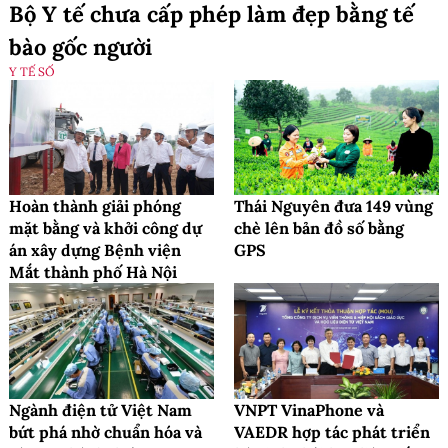
Bộ Y tế chưa cấp phép làm đẹp bằng tế
bào gốc người
Y TẾ SỐ
Hoàn thành giải phóng
Thái Nguyên đưa 149 vùng
mặt bằng và khởi công dự
chè lên bản đồ số bằng
án xây dựng Bệnh viện
GPS
Mắt thành phố Hà Nội
Ngành điện tử Việt Nam
VNPT VinaPhone và
bứt phá nhờ chuẩn hóa và
VAEDR hợp tác phát triển