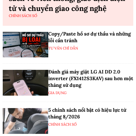
tử và chuyển giao công nghệ
CHÍNH SÁCH SỐ
Copy/Paste hồ sơ dự thầu và những
lỗi cần tránh
TƯ VẤN CHỈ DẪN
Đánh giá máy giặt LG AI DD 2.0
inverter (FX1412S3KAV) sau hơn một
tháng sử dụng
GIA DỤNG
5 chính sách nổi bật có hiệu lực từ
tháng 8/2026
CHÍNH SÁCH SỐ