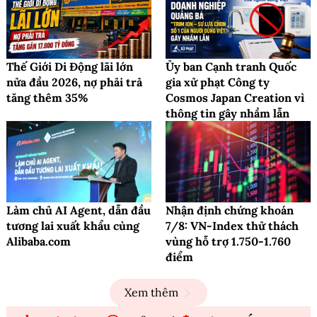
Thế Giới Di Động lãi lớn
Ủy ban Cạnh tranh Quốc
nửa đầu 2026, nợ phải trả
gia xử phạt Công ty
tăng thêm 35%
Cosmos Japan Creation vì
thông tin gây nhầm lẫn
Làm chủ AI Agent, dẫn đầu
Nhận định chứng khoán
tương lai xuất khẩu cùng
7/8: VN-Index thử thách
Alibaba.com
vùng hỗ trợ 1.750-1.760
điểm
Xem thêm