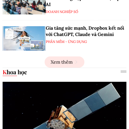
AI
DOANH NGHIỆP SỐ
Gia tăng sức mạnh, Dropbox kết nối
với ChatGPT, Claude và Gemini
PHẦN MỀM - ỨNG DỤNG
Xem thêm
Khoa học