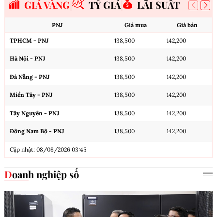
GIÁ VÀNG
TỶ GIÁ
LÃI SUẤT
PNJ
Giá mua
Giá bán
TPHCM - PNJ
138,500
142,200
Hà Nội - PNJ
138,500
142,200
Đà Nẵng - PNJ
138,500
142,200
Miền Tây - PNJ
138,500
142,200
Tây Nguyên - PNJ
138,500
142,200
Đông Nam Bộ - PNJ
138,500
142,200
Cập nhật: 08/08/2026 03:45
Doanh nghiệp số