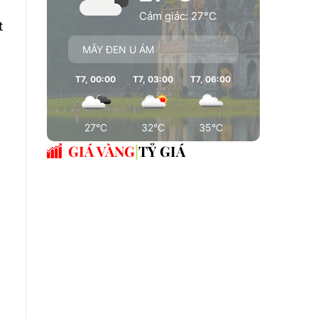
Cảm giác: 27°C
t
MÂY ĐEN U ÁM
T7, 00:00
T7, 03:00
T7, 06:00
T7, 09:00
T7
27°C
32°C
35°C
36°C
GIÁ VÀNG
TỶ GIÁ