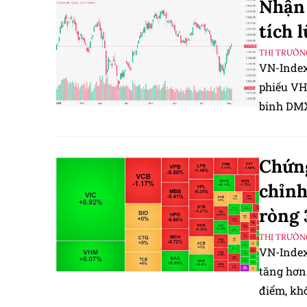
Nhận 
tích 
THỊ TRƯỜN
VN-Index 
phiếu VHM
binh DMX
Chứng
chỉnh
ròng 
THỊ TRƯỜN
VN-Index 
tăng hơn 
điểm, kh