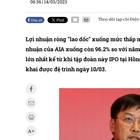
06:36
|
14/03/2023
Theo dõi tạp chí Điện
Chia sẻ
Lợi nhuận ròng "lao dốc" xuống mức thấp n
nhuận của AIA xuống còn 96.2% so với năm
lớn nhất kể từ khi tập đoàn này IPO tại Hồ
khai được đệ trình ngày 10/03.