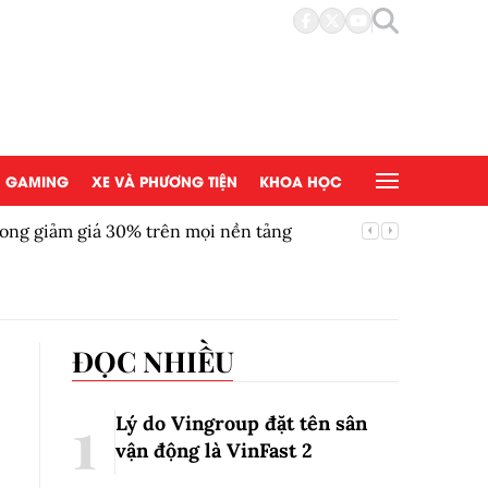
GAMING
XE VÀ PHƯƠNG TIỆN
KHOA HỌC
ong giảm giá 30% trên mọi nền tảng
Chứng kh
ĐỌC NHIỀU
Lý do Vingroup đặt tên sân
vận động là VinFast
2