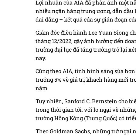
Lợi nhuận của
AIA
đã phản ánh một nă
nhiều ngân hàng trung ương, dẫn đầu là
dai dẳng – kết quả của sự gián đoạn củ
Giám đốc điều hành Lee Yuan Siong cho
tháng 12/2022, gây ảnh hưởng đến doanh
trường đại lục đã tăng trưởng trở lại x
nay.
Cũng theo
AIA
, tình hình sáng sủa hơ
trưởng 5% về giá trị khách hàng mới t
năm.
Tuy nhiên, Sanford C. Bernstein cho bi
trong thời gian tới, với lo ngại về nhữn
trường Hồng Kông (Trung Quốc) có triể
Theo Goldman Sachs, những trở ngại 