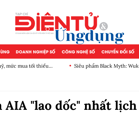
 DÙNG
DOANH NGHIỆP SỐ
CÔNG NGHỆ SỐ
CHUYỂN ĐỔI SỐ
, mức mua tối thiểu
Siêu phẩm Black Myth: Wuk
AIA "lao dốc" nhất lịch