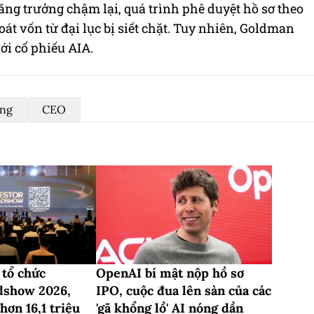
ăng trưởng chậm lại, quá trình phê duyệt hồ sơ theo
át vốn từ đại lục bị siết chặt. Tuy nhiên, Goldman
ới cổ phiếu
AIA
.
ong
CEO
tổ chức
OpenAI bí mật nộp hồ sơ
dshow 2026,
IPO, cuộc đua lên sàn của các
hơn 16,1 triệu
'gã khổng lồ' AI nóng dần