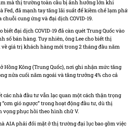
m mà thị trường toàn cầu bị ảnh hưởng lớn khi
 Fed, đã mạnh tay tăng lãi suất để kiềm chế lạm phá
a chuỗi cung ứng và đại dịch COVID-19.
 biết đại dịch COVID-19 đã càn quét Trung Quốc vào
 số bán hàng. Tuy nhiên, ông Lee cho biết thị
ét về giá trị khách hàng mới trong 2 tháng đầu năm
n ở Hồng Kông (Trung Quốc), nơi ghi nhận mức tăng
rong nửa cuối năm ngoái và tăng trưởng 4% cho cả
ết các nhà đầu tư vẫn lạc quan một cách thận trọng
g “cơn gió ngược” trong hoạt động đầu tư, dù thị
n vọng phục hồi theo hình chữ V.
mà
AIA
phải đối mặt ở thị trường đại lục bao gồm việc