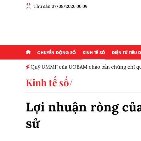
Thứ sáu 07/08/2026 00:09
CHUYỂN ĐỘNG SỐ
KINH TẾ SỐ
ĐIỆN TỬ TIÊU
Việt
Quỹ UMMF của UOBAM chào bán chứng chỉ quỹ
100.000 đồng
Kinh tế số
Lợi nhuận ròng của 
sử