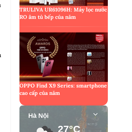
ụ
TRULIVA UR61096H: Máy lọc nước
RO âm tủ bếp của năm
ủ
OPPO Find X9 Series: smartphone
cao cấp của năm
Hà Nội
27°C