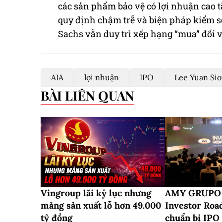
các sản phẩm bảo vệ có lợi nhuận cao t
quy định chậm trễ và biện pháp kiểm so
Sachs vẫn duy trì xếp hạng “mua” đối v
AIA
lợi nhuận
IPO
Lee Yuan Si
BÀI LIÊN QUAN
Vingroup lãi kỷ lục nhưng
AMY GRUPO 
mảng sản xuất lỗ hơn 49.000
Investor Roa
tỷ đồng
chuẩn bị IPO 