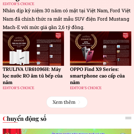
EDITOR'S CHOICE
Nhân dịp kỷ niệm 30 năm có mặt tại Việt Nam, Ford Việt
Nam đã chính thức ra mắt mẫu SUV điện Ford Mustang
Mach-E với mức giá gần 2,6 tỷ đồng.
TRULIVA UR61096H: Máy
OPPO Find X9 Series:
lọc nước RO âm tủ bếp của
smartphone cao cấp của
năm
năm
EDITOR'S CHOICE
EDITOR'S CHOICE
Xem thêm
Chuyển động số