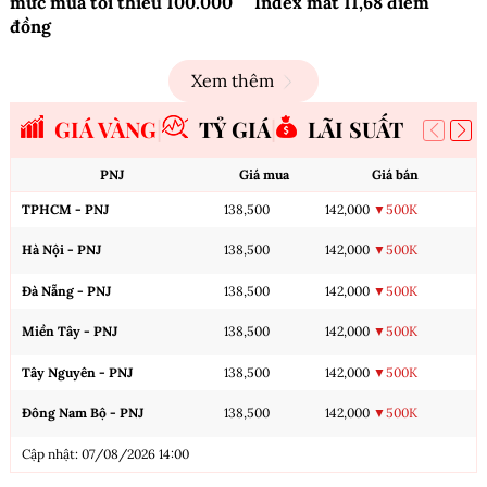
mức mua tối thiểu 100.000
Index mất 11,68 điểm
đồng
Xem thêm
GIÁ VÀNG
TỶ GIÁ
LÃI SUẤT
PNJ
Giá mua
Giá bán
TPHCM - PNJ
138,500
142,000
▼500K
Hà Nội - PNJ
138,500
142,000
▼500K
Đà Nẵng - PNJ
138,500
142,000
▼500K
Miền Tây - PNJ
138,500
142,000
▼500K
Tây Nguyên - PNJ
138,500
142,000
▼500K
Đông Nam Bộ - PNJ
138,500
142,000
▼500K
Cập nhật: 07/08/2026 14:00