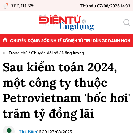
31°C,
Hà Nội
Thứ sáu 07/08/2026 14:33
CHUYỂN ĐỘNG SỐ
KINH TẾ SỐ
ĐIỆN TỬ TIÊU DÙNG
DOANH NGHIỆ
Trang chủ
Chuyển đổi số
Năng lượng
Sau kiểm toán 2024,
một công ty thuộc
Petrovietnam 'bốc hơi'
trăm tỷ đồng lãi
16:39
|
27/03/2025
Thế Kiên