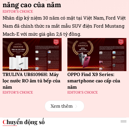
năng cao của năm
EDITOR'S CHOICE
Nhân dịp kỷ niệm 30 năm có mặt tại Việt Nam, Ford Việt
Nam đã chính thức ra mắt mẫu SUV điện Ford Mustang
Mach-E với mức giá gần 2,6 tỷ đồng.
TRULIVA UR61096H: Máy
OPPO Find X9 Series:
lọc nước RO âm tủ bếp của
smartphone cao cấp của
năm
năm
EDITOR'S CHOICE
EDITOR'S CHOICE
Xem thêm
Chuyển động số