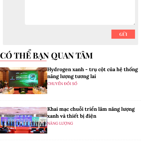
CÓ THỂ BẠN QUAN TÂM
Hydrogen xanh - trụ cột của hệ thống
năng lượng tương lai
CHUYỂN ĐỔI SỐ
Khai mạc chuỗi triển lãm năng lượng
xanh và thiết bị điện
NĂNG LƯỢNG