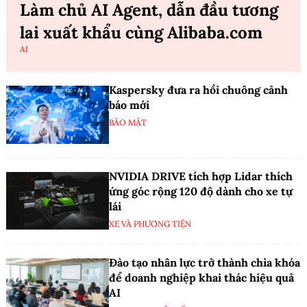
Làm chủ AI Agent, dẫn đầu tương
lai xuất khẩu cùng Alibaba.com
AI
Kaspersky đưa ra hồi chuông cảnh
báo mới
BẢO MẬT
NVIDIA DRIVE tích hợp Lidar thích
ứng góc rộng 120 độ dành cho xe tự
lái
XE VÀ PHƯƠNG TIỆN
Đào tạo nhân lực trở thành chìa khóa
để doanh nghiệp khai thác hiệu quả
AI