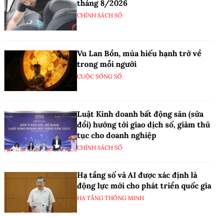
tháng 8/2026
CHÍNH SÁCH SỐ
Vu Lan Bồn, mùa hiếu hạnh trở về
trong mỗi người
CUỘC SỐNG SỐ
Luật Kinh doanh bất động sản (sửa
đổi) hướng tới giao dịch số, giảm thủ
tục cho doanh nghiệp
CHÍNH SÁCH SỐ
Hạ tầng số và AI được xác định là
động lực mới cho phát triển quốc gia
HẠ TẦNG THÔNG MINH