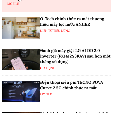
MOBILE
O-Tech chính thức ra mắt thương
hiệu máy lọc nước ANJIER
ĐIỆN TỬ TIÊU DÙNG
Đánh giá máy giặt LG AI DD 2.0
inverter (FX1412S3KAV) sau hơn một
tháng sử dụng
GIA DỤNG
Điện thoại siêu pin TECNO POVA
Curve 2 5G chính thức ra mắt
MOBILE