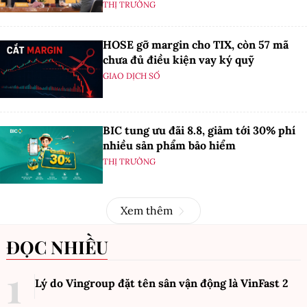
THỊ TRƯỜNG
HOSE gỡ margin cho TIX, còn 57 mã
chưa đủ điều kiện vay ký quỹ
GIAO DỊCH SỐ
BIC tung ưu đãi 8.8, giảm tới 30% phí
nhiều sản phẩm bảo hiểm
THỊ TRƯỜNG
Xem thêm
ĐỌC NHIỀU
Lý do Vingroup đặt tên sân vận động là VinFast
2