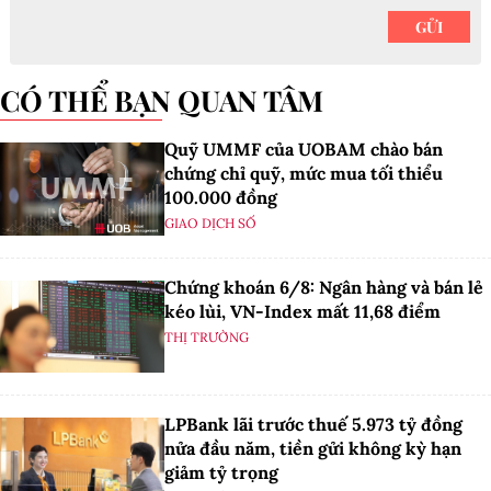
CÓ THỂ BẠN QUAN TÂM
Quỹ UMMF của UOBAM chào bán
chứng chỉ quỹ, mức mua tối thiểu
100.000 đồng
GIAO DỊCH SỐ
Chứng khoán 6/8: Ngân hàng và bán lẻ
kéo lùi, VN-Index mất 11,68 điểm
THỊ TRƯỜNG
LPBank lãi trước thuế 5.973 tỷ đồng
nửa đầu năm, tiền gửi không kỳ hạn
giảm tỷ trọng