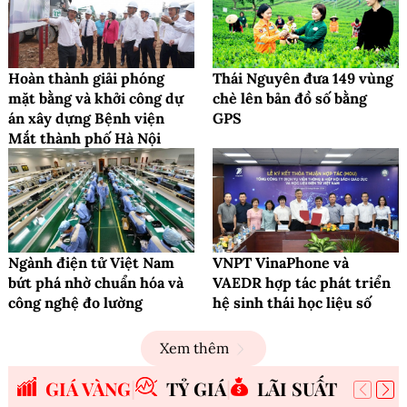
Hoàn thành giải phóng
Thái Nguyên đưa 149 vùng
mặt bằng và khởi công dự
chè lên bản đồ số bằng
án xây dựng Bệnh viện
GPS
Mắt thành phố Hà Nội
Ngành điện tử Việt Nam
VNPT VinaPhone và
bứt phá nhờ chuẩn hóa và
VAEDR hợp tác phát triển
công nghệ đo lường
hệ sinh thái học liệu số
Xem thêm
GIÁ VÀNG
TỶ GIÁ
LÃI SUẤT