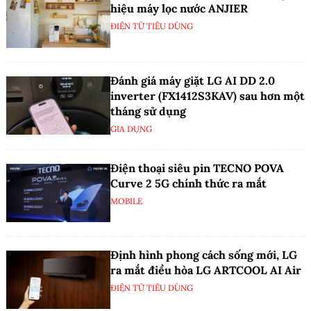
hiệu máy lọc nước ANJIER
ĐIỆN TỬ TIÊU DÙNG
Đánh giá máy giặt LG AI DD 2.0
inverter (FX1412S3KAV) sau hơn một
tháng sử dụng
GIA DỤNG
Điện thoại siêu pin TECNO POVA
Curve 2 5G chính thức ra mắt
MOBILE
Định hình phong cách sống mới, LG
ra mắt điều hòa LG ARTCOOL AI Air
ĐIỆN TỬ TIÊU DÙNG