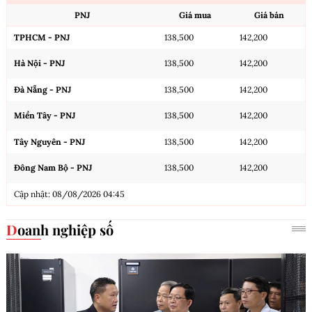
PNJ
Giá mua
Giá bán
TPHCM - PNJ
138,500
142,200
Hà Nội - PNJ
138,500
142,200
Đà Nẵng - PNJ
138,500
142,200
Miền Tây - PNJ
138,500
142,200
Tây Nguyên - PNJ
138,500
142,200
Đông Nam Bộ - PNJ
138,500
142,200
Cập nhật: 08/08/2026 04:45
Doanh nghiệp số