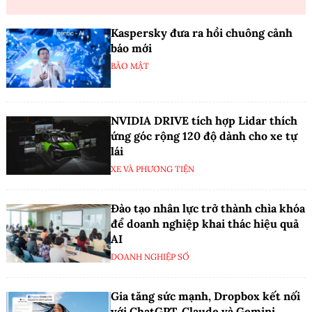
Kaspersky đưa ra hồi chuông cảnh
báo mới
BẢO MẬT
NVIDIA DRIVE tích hợp Lidar thích
ứng góc rộng 120 độ dành cho xe tự
lái
XE VÀ PHƯƠNG TIỆN
Đào tạo nhân lực trở thành chìa khóa
để doanh nghiệp khai thác hiệu quả
AI
DOANH NGHIỆP SỐ
Gia tăng sức mạnh, Dropbox kết nối
với ChatGPT, Claude và Gemini