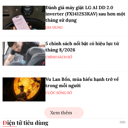
Đánh giá máy giặt LG AI DD 2.0
inverter (FX1412S3KAV) sau hơn một
tháng sử dụng
GIA DỤNG
5 chính sách nổi bật có hiệu lực từ
tháng 8/2026
CHÍNH SÁCH SỐ
Vu Lan Bồn, mùa hiếu hạnh trở về
trong mỗi người
CUỘC SỐNG SỐ
Xem thêm
Điện tử tiêu dùng