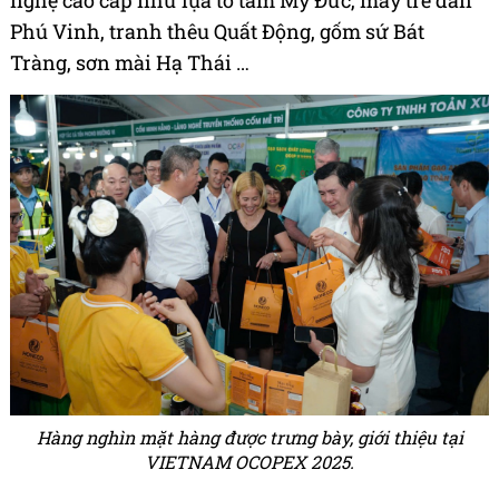
nghệ cao cấp như lụa tơ tằm Mỹ Đức, mây tre đan
Phú Vinh, tranh thêu Quất Động, gốm sứ Bát
Tràng, sơn mài Hạ Thái …
Hàng nghìn mặt hàng được trưng bày, giới thiệu tại
VIETNAM OCOPEX 2025.