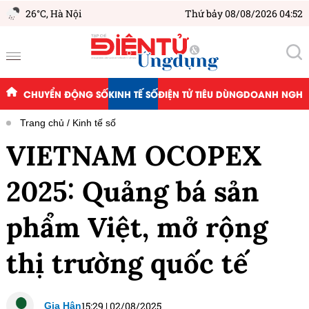
26°C,
Hà Nội
Thứ bảy 08/08/2026 04:52
CHUYỂN ĐỘNG SỐ
KINH TẾ SỐ
ĐIỆN TỬ TIÊU DÙNG
DOANH NGHIỆ
Trang chủ
Kinh tế số
VIETNAM OCOPEX
2025: Quảng bá sản
phẩm Việt, mở rộng
thị trường quốc tế
15:29
|
02/08/2025
Gia Hân