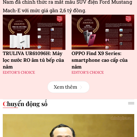
Nam đã chính thức ra mắt mẫu SUV điện Ford Mustang
Mach-E với mức giá gần 2,6 tỷ đồng.
TRULIVA UR61096H: Máy
OPPO Find X9 Series:
lọc nước RO âm tủ bếp của
smartphone cao cấp của
năm
năm
EDITOR'S CHOICE
EDITOR'S CHOICE
Xem thêm
Chuyển động số