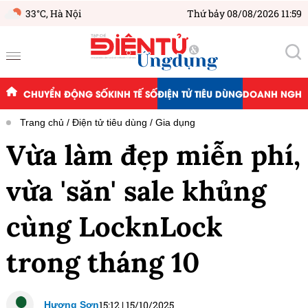
33°C,
Hà Nội
Thứ bảy 08/08/2026 11:59
CHUYỂN ĐỘNG SỐ
KINH TẾ SỐ
ĐIỆN TỬ TIÊU DÙNG
DOANH NGHIỆ
Trang chủ
Điện tử tiêu dùng
Gia dụng
Vừa làm đẹp miễn phí,
vừa 'săn' sale khủng
cùng LocknLock
trong tháng 10
15:12
|
15/10/2025
Hương Sơn