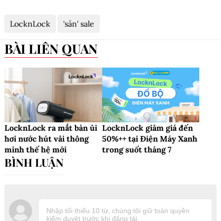
LocknLock
'săn' sale
BÀI LIÊN QUAN
LocknLock ra mắt bàn ủi
LocknLock giảm giá đến
hơi nước hút vải thông
50%++ tại Điện Máy Xanh
minh thế hệ mới
trong suốt tháng 7