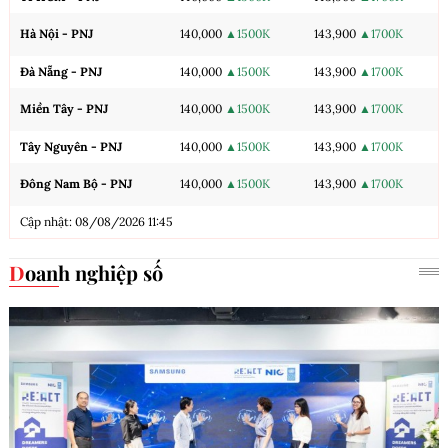
Hà Nội - PNJ
140,000
▲1500K
143,900
▲1700K
Đà Nẵng - PNJ
140,000
▲1500K
143,900
▲1700K
Miền Tây - PNJ
140,000
▲1500K
143,900
▲1700K
Tây Nguyên - PNJ
140,000
▲1500K
143,900
▲1700K
Đông Nam Bộ - PNJ
140,000
▲1500K
143,900
▲1700K
Cập nhật: 08/08/2026 11:45
Doanh nghiệp số