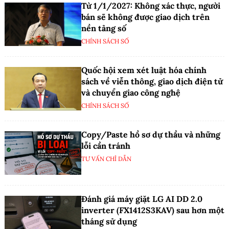
Từ 1/1/2027: Không xác thực, người
bán sẽ không được giao dịch trên
nền tảng số
CHÍNH SÁCH SỐ
Quốc hội xem xét luật hóa chính
sách về viễn thông, giao dịch điện tử
và chuyển giao công nghệ
CHÍNH SÁCH SỐ
Copy/Paste hồ sơ dự thầu và những
lỗi cần tránh
TƯ VẤN CHỈ DẪN
Đánh giá máy giặt LG AI DD 2.0
inverter (FX1412S3KAV) sau hơn một
tháng sử dụng