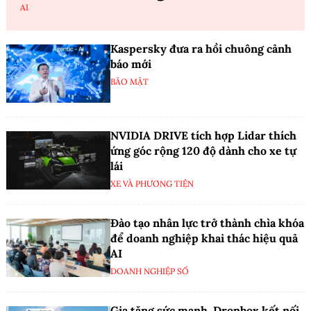
AI
Kaspersky đưa ra hồi chuông cảnh
báo mới
BẢO MẬT
NVIDIA DRIVE tích hợp Lidar thích
ứng góc rộng 120 độ dành cho xe tự
lái
XE VÀ PHƯƠNG TIỆN
Đào tạo nhân lực trở thành chìa khóa
để doanh nghiệp khai thác hiệu quả
AI
DOANH NGHIỆP SỐ
Gia tăng sức mạnh, Dropbox kết nối