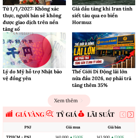
Từ 1/1/2027: Không xác
Giá dầu tăng khi Iran tính
thực, người bán sẽ không
siết tàu qua eo biển
được giao dịch trên nền
Hormuz
tảng số
Lý do Mỹ hỗ trợ Nhật bảo
Thế Giới Di Động lãi lớn
vệ đồng yên
nửa đầu 2026, nợ phải trả
tăng thêm 35%
Xem thêm
GIÁ VÀNG
TỶ GIÁ
LÃI SUẤT
PNJ
Giá mua
Giá bán
TPHCM - PNJ
140,000
▲1500K
143,900
▲1700K