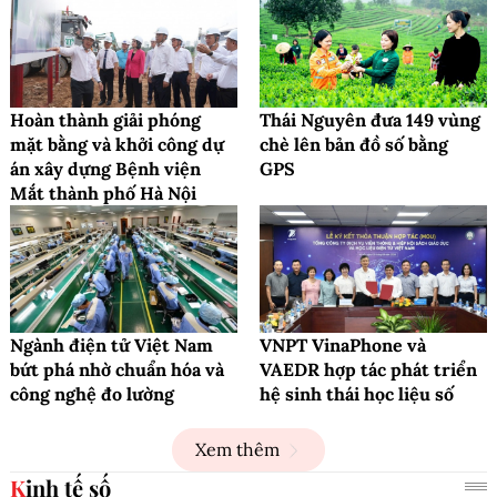
Hoàn thành giải phóng
Thái Nguyên đưa 149 vùng
mặt bằng và khởi công dự
chè lên bản đồ số bằng
án xây dựng Bệnh viện
GPS
Mắt thành phố Hà Nội
Ngành điện tử Việt Nam
VNPT VinaPhone và
bứt phá nhờ chuẩn hóa và
VAEDR hợp tác phát triển
công nghệ đo lường
hệ sinh thái học liệu số
Xem thêm
Kinh tế số