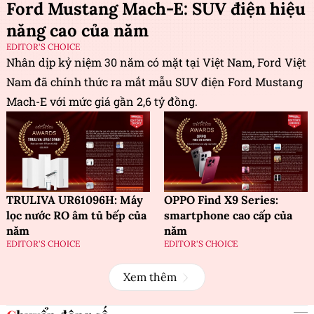
Ford Mustang Mach-E: SUV điện hiệu
năng cao của năm
EDITOR'S CHOICE
Nhân dịp kỷ niệm 30 năm có mặt tại Việt Nam, Ford Việt
Nam đã chính thức ra mắt mẫu SUV điện Ford Mustang
Mach-E với mức giá gần 2,6 tỷ đồng.
TRULIVA UR61096H: Máy
OPPO Find X9 Series:
lọc nước RO âm tủ bếp của
smartphone cao cấp của
năm
năm
EDITOR'S CHOICE
EDITOR'S CHOICE
Xem thêm