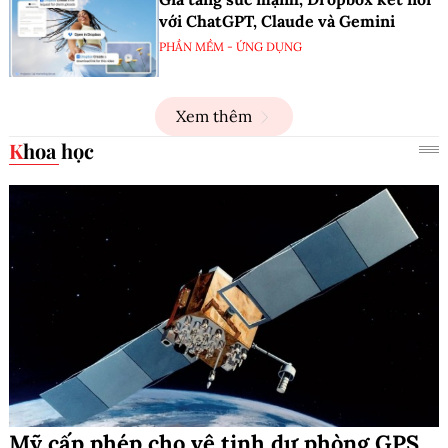
với ChatGPT, Claude và Gemini
PHẦN MỀM - ỨNG DỤNG
Xem thêm
Khoa học
Mỹ cấp phép cho vệ tinh dự phòng GPS