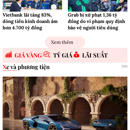
Vietbank lãi tăng 83%,
Grab bị xử phạt 1,36 tỷ
dòng tiền kinh doanh âm
đồng do vi phạm quy định
hơn 4.700 tỷ đồng
bảo vệ người tiêu dùng
Xem thêm
GIÁ VÀNG
TỶ GIÁ
LÃI SUẤT
Xe và phương tiện