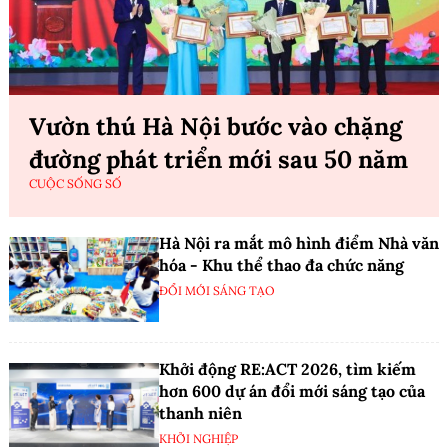
Vườn thú Hà Nội bước vào chặng
đường phát triển mới sau 50 năm
CUỘC SỐNG SỐ
Hà Nội ra mắt mô hình điểm Nhà văn
hóa - Khu thể thao đa chức năng
ĐỔI MỚI SÁNG TẠO
Khởi động RE:ACT 2026, tìm kiếm
hơn 600 dự án đổi mới sáng tạo của
thanh niên
KHỞI NGHIỆP