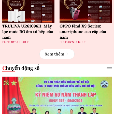
TRULIVA UR61096H: Máy
OPPO Find X9 Series:
lọc nước RO âm tủ bếp của
smartphone cao cấp của
năm
năm
EDITOR'S CHOICE
EDITOR'S CHOICE
Xem thêm
Chuyển động số