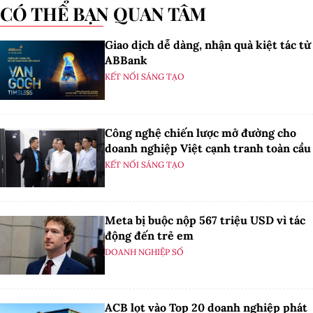
CÓ THỂ BẠN QUAN TÂM
Giao dịch dễ dàng, nhận quà kiệt tác từ
ABBank
KẾT NỐI SÁNG TẠO
Công nghệ chiến lược mở đường cho
doanh nghiệp Việt cạnh tranh toàn cầu
KẾT NỐI SÁNG TẠO
Meta bị buộc nộp 567 triệu USD vì tác
động đến trẻ em
DOANH NGHIỆP SỐ
ACB lọt vào Top 20 doanh nghiệp phát