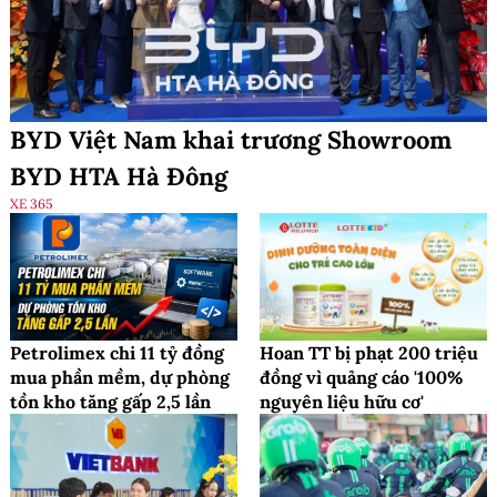
BYD Việt Nam khai trương Showroom
BYD HTA Hà Đông
XE 365
Petrolimex chi 11 tỷ đồng
Hoan TT bị phạt 200 triệu
mua phần mềm, dự phòng
đồng vì quảng cáo '100%
tồn kho tăng gấp 2,5 lần
nguyên liệu hữu cơ'