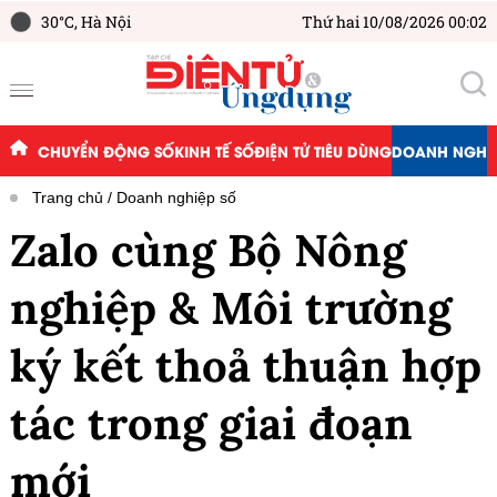
30°C,
Hà Nội
Thứ hai 10/08/2026 00:02
CHUYỂN ĐỘNG SỐ
KINH TẾ SỐ
ĐIỆN TỬ TIÊU DÙNG
DOANH NGHIỆ
Trang chủ
Doanh nghiệp số
Zalo cùng Bộ Nông
nghiệp & Môi trường
ký kết thoả thuận hợp
tác trong giai đoạn
mới