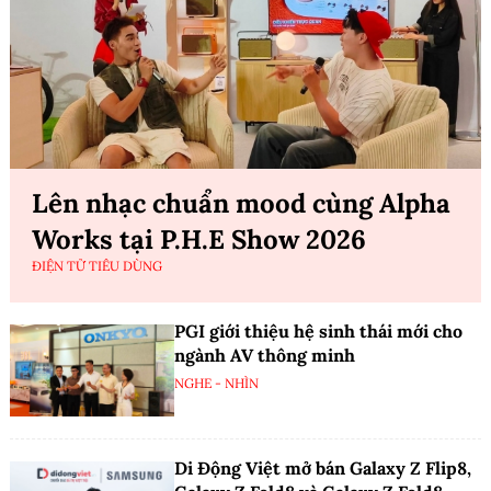
Lên nhạc chuẩn mood cùng Alpha
Works tại P.H.E Show 2026
ĐIỆN TỬ TIÊU DÙNG
PGI giới thiệu hệ sinh thái mới cho
ngành AV thông minh
NGHE - NHÌN
Di Động Việt mở bán Galaxy Z Flip8,