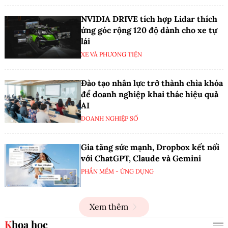
NVIDIA DRIVE tích hợp Lidar thích
ứng góc rộng 120 độ dành cho xe tự
lái
XE VÀ PHƯƠNG TIỆN
Đào tạo nhân lực trở thành chìa khóa
để doanh nghiệp khai thác hiệu quả
AI
DOANH NGHIỆP SỐ
Gia tăng sức mạnh, Dropbox kết nối
với ChatGPT, Claude và Gemini
PHẦN MỀM - ỨNG DỤNG
Xem thêm
Khoa học