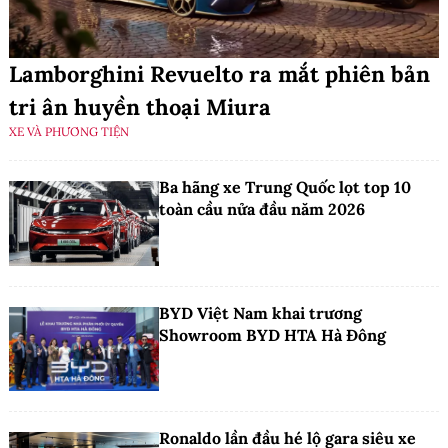
Lamborghini Revuelto ra mắt phiên bản
tri ân huyền thoại Miura
XE VÀ PHƯƠNG TIỆN
Ba hãng xe Trung Quốc lọt top 10
toàn cầu nửa đầu năm 2026
BYD Việt Nam khai trương
Showroom BYD HTA Hà Đông
Ronaldo lần đầu hé lộ gara siêu xe