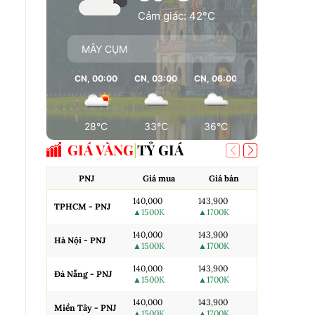
Cảm giác: 42°C
MÂY CỤM
CN, 00:00
CN, 03:00
CN, 06:00
CN, 09:00
28°C
33°C
36°C
37°C
GIÁ VÀNG
TỶ GIÁ
PNJ
Giá mua
Giá bán
AJC
140,000
143,900
TPHCM - PNJ
Miếng SJC H
▲1500K
▲1700K
140,000
143,900
Hà Nội - PNJ
Miếng SJC 
▲1500K
▲1700K
140,000
143,900
Đà Nẵng - PNJ
Miếng SJC T
▲1500K
▲1700K
140,000
143,900
N.Tròn, 3A,
Miền Tây - PNJ
▲1500K
▲1700K
H.Nội