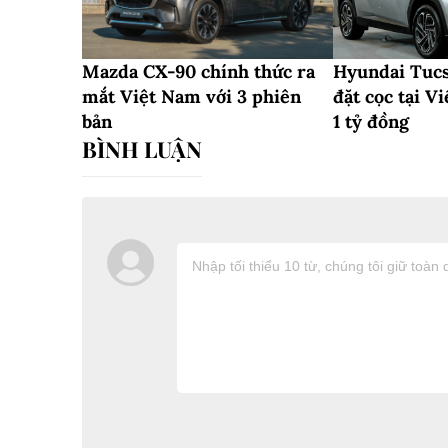
Mazda CX-90 chính thức ra
Hyundai Tuc
mắt Việt Nam với 3 phiên
đặt cọc tại V
bản
1 tỷ đồng