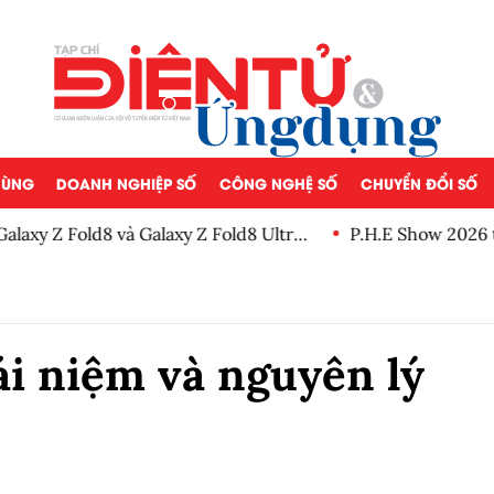
 DÙNG
DOANH NGHIỆP SỐ
CÔNG NGHỆ SỐ
CHUYỂN ĐỔI SỐ
ld8 và Galaxy Z Fold8 Ultra,
P.H.E Show 2026 tiếp tục l
mê âm thanh và giải trí gia 
ái niệm và nguyên lý