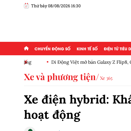
Thứ bảy 08/08/2026 16:30
CHUYỂN ĐỘNG SỐ
KINH TẾ SỐ
ĐIỆN TỬ TIÊU
năng
Di Động Việt mở bán Galaxy Z Flip8, Galaxy Z Fo
giảm đến 12 triệu đồng
Xe và phương tiện
Xe 365
Xe điện hybrid: Kh
hoạt động