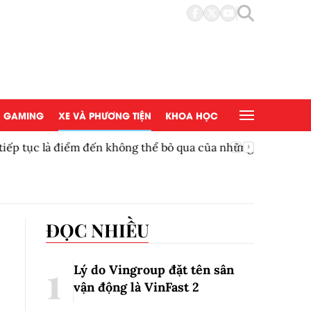
GAMING
XE VÀ PHƯƠNG TIỆN
KHOA HỌC
à điểm đến không thể bỏ qua của những ai đam
Khởi độn
đình
thanh ni
ĐỌC NHIỀU
Lý do Vingroup đặt tên sân
vận động là VinFast
2