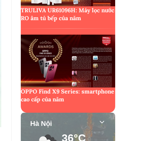
TRULIVA UR61096H: Máy lọc nước
RO âm tủ bếp của năm
OPPO Find X9 Series: smartphone
cao cấp của năm
Hà Nội
36°C