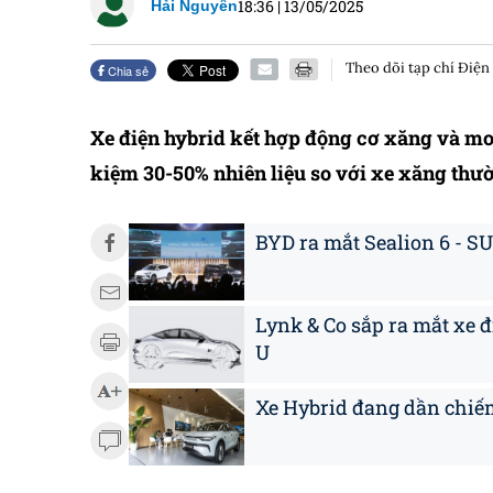
18:36
|
13/05/2025
Hải Nguyên
Theo dõi tạp chí Điện
Chia sẻ
Xe điện hybrid kết hợp động cơ xăng và moto
kiệm 30-50% nhiên liệu so với xe xăng thư
BYD ra mắt Sealion 6 - SU
Lynk & Co sắp ra mắt xe 
U
Xe Hybrid đang dần chiếm