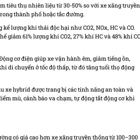
ảm tiêu thụ nhiên liệu từ 30-50% so với xe xăng truyền
 trong thành phố hoặc tắc đường.
 kể lượng khí thải độc hại như CO2, NOx, HC và CO.
 thể giảm 61% lượng khí CO2, 27% khí HC và 48% khí C
 Động cơ điện giúp xe vận hành êm, giảm tiếng ồn,
hi di chuyển ở tốc độ thấp, từ đó tăng tuổi thọ động
 xe hybrid được trang bị các tính năng an toàn và
điểm mù, cảnh báo va chạm, tự động tắt động cơ khi
ường có giá cao hơn xe xăng truyền thống từ 100–300